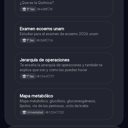
¿Que es la Química?
488
8
3º Sec
Examen ecoems unam
Español
Estudiar para el examen de ecoems 2026 unam
368
16
1º Sec
Jerarquía de operaciones
Matemáticas
Te enseña la jerarquía de operaciones y también te
ecplica que son y como las puedes hacer
1,146
17
1º Sec
Mapa metabólico
Biología
Mapa metabólico, glucólisis, gluconeogénesis,
lípidos, vía de las pentosas, ciclo de krebs
1,124
22
Universidad