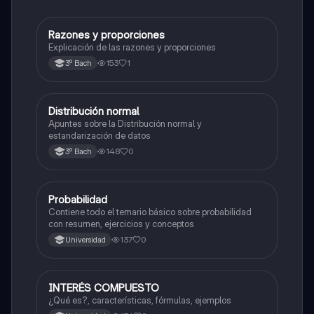
Razones y proporciones
Matemáticas
Explicación de las razones y proporciones
153
1
3º Bach
Distribución normal
Probabilidad y estadística
Apuntes sobre la Distribución normal y
estandarización de datos
148
0
3º Bach
Probabilidad
Probabilidad y estadística
Contiene todo el temario básico sobre probabilidad
con resumen, ejercicios y conceptos
137
0
Universidad
INTERÉS COMPUESTO
Probabilidad y estadística
¿Qué es?, características, fórmulas, ejemplos