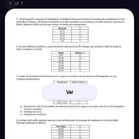
of
7
7
Ver