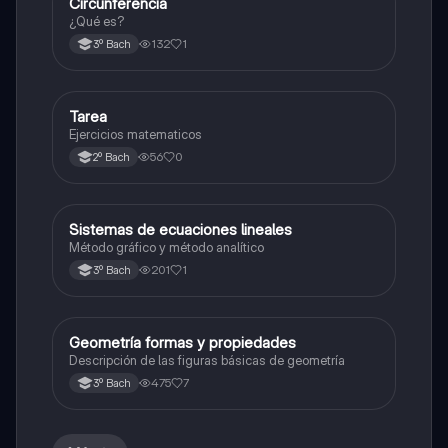
Circunferencia
Geometría y trigonometría
¿Qué es?
132
1
3º Bach
Tarea
Matemáticas
Ejercicios matematicos
56
0
2º Bach
Sistemas de ecuaciones lineales
Matemáticas
Método gráfico y método analítico
201
1
3º Bach
Geometría formas y propiedades
Geometría y trigonometría
Descripción de las figuras básicas de geometría
475
7
3º Bach