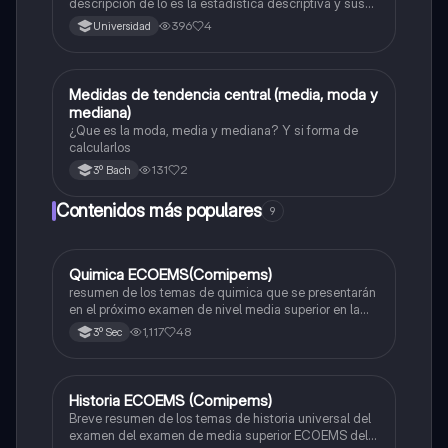
descripción de lo es la estadística descriptiva y sus
características generales
396
4
Universidad
Medidas de tendencia central (media, moda y
Probabilidad y estadística
mediana)
¿Que es la moda, media y mediana? Y si forma de
calcularlos
131
2
3º Bach
Contenidos más populares
9
Quimica ECOEMS(Comipems)
Química
resumen de los temas de quimica que se presentarán
en el próximo examen de nivel media superior en la
zona metropolitana de el valle de México
1,117
48
3º Sec
Historia ECOEMS (Comipems)
Historia
Breve resumen de los temas de historia universal del
examen del examen de media superior ECOEMS del