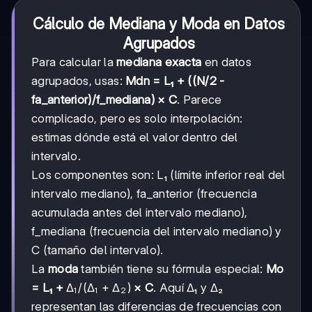
Cálculo de Mediana y Moda en Datos
Agrupados
Para calcular la
mediana exacta
en datos
agrupados, usas:
Mdn = L₁ + ((N/2 -
fa_anterior)/f_mediana) × C
. Parece
complicado, pero es solo interpolación:
estimas dónde está el valor dentro del
intervalo.
Los componentes son: L₁ (límite inferior real del
intervalo mediano), fa_anterior (frecuencia
acumulada antes del intervalo mediano),
f_mediana (frecuencia del intervalo mediano) y
C (tamaño del intervalo).
La
moda
también tiene su fórmula especial:
Mo
Δ₁/(Δ₁+Δ₂)
Δ
/
(
Δ
+
Δ
)
= L₁ +
× C
. Aquí Δ₁ y Δ₂
1
1
2
representan las diferencias de frecuencias con