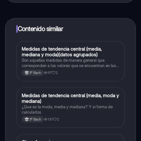
contenido de la app, puedes chatear con otros
alumnos y recibir ayuda inmeditamente. Puedes ganar
dinero utilizando la aplicación, que te permitirá acceder
a determinadas funciones.
Contenido similar
Medidas de tendencia central (media,
Cálculo integral
mediana y moda)(datos agrupados)
Son aquellas medidas de manera general que
corresponden a los valores que se encuentran en las
partes centrales de un conjunto de datos, en pocas
97
2
3º Bach
palabras, ayudan a resumir la localización datos.
Medidas de tendencia central (media, moda y
Probabilidad y estadística
mediana)
¿Que es la moda, media y mediana? Y si forma de
calcularlos
131
2
3º Bach