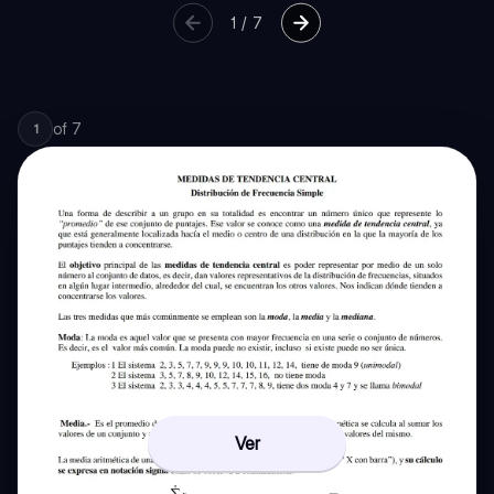
1
/
7
of
7
1
Ver