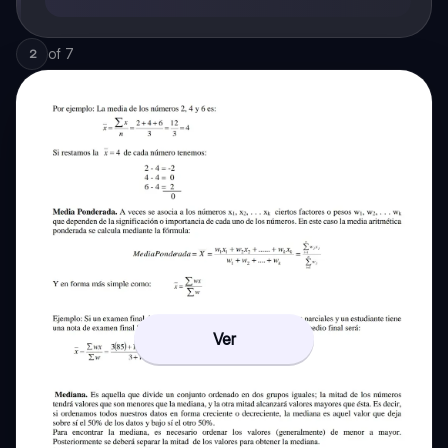
of
7
2
Ver