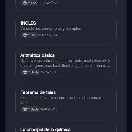
valle de México
1,245
39
3º Sec
INGLES
Inglés
Verbo to-be, pronombres y ejemplos
1,299
34
2º Sec
Aritmética básica
Matemáticas
Operaciones aritméticas suma, resta, multiplicación y
ley de signos, para bachillerato o para el examen de
admisión a la universidad
696
8
1º Bach
Teorema de tales
Matemáticas
Explicación fácil de entender, sobre el teorema de
lates
904
16
1º Bach
Lo principal de la química
Química