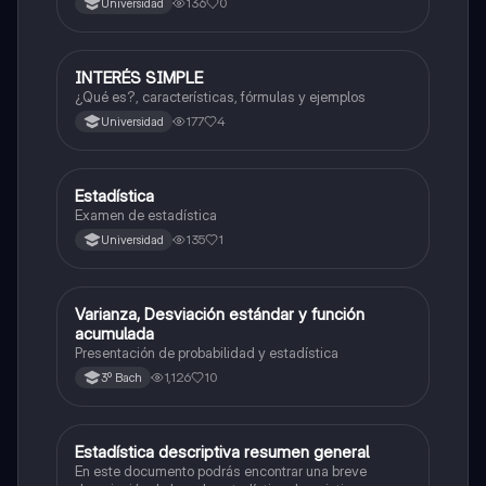
136
0
Universidad
INTERÉS SIMPLE
Probabilidad y estadística
¿Qué es?, características, fórmulas y ejemplos
177
4
Universidad
Estadística
Probabilidad y estadística
Examen de estadística
135
1
Universidad
Varianza, Desviación estándar y función
Probabilidad y estadística
acumulada
Presentación de probabilidad y estadística
1,126
10
3º Bach
Estadística descriptiva resumen general
Probabilidad y estadística
En este documento podrás encontrar una breve