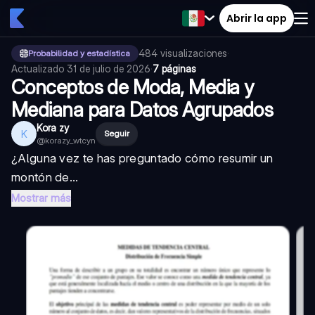
Abrir la app
484
visualizaciones
·
Probabilidad y estadística
Actualizado
31 de julio de 2026
·
7 páginas
Conceptos de Moda, Media y
Mediana para Datos Agrupados
Kora zy
K
Seguir
@
korazy_wtcyn
¿Alguna vez te has preguntado cómo resumir un
montón de...
Mostrar más