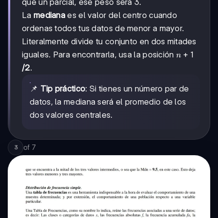
que un parcial, ese peso será 3.
La
mediana
es el valor del centro cuando
ordenas todos tus datos de menor a mayor.
Literalmente divide tu conjunto en dos mitades
n+1
+
1
iguales. Para encontrarla, usa la posición
n
/2
.
📌
Tip práctico
: Si tienes un número par de
datos, la mediana será el promedio de los
dos valores centrales.
of
7
3