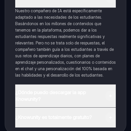
Nuestro compañero de IA está específicamente
adaptado a las necesidades de los estudiantes.
Basándonos en los millones de contenidos que
tenemos en la plataforma, podemos dar a los
estudiantes respuestas realmente significativas y
relevantes. Pero no se trata solo de respuestas, el
compañero también guía a los estudiantes a través de
sus retos de aprendizaje diarios, con planes de
aprendizaje personalizados, cuestionarios o contenidos
en el chat y una personalización del 100% basada en
las habilidades y el desarrollo de los estudiantes.
¿Dónde puedo descargar la app
Knowunity?
Puedes descargar la app en Google Play Store y Apple
App Store.
¿Knowunity es totalmente gratuito?
¡Sí lo es! Tienes acceso totalmente gratuito a todo el