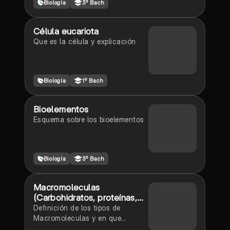
Biología
3º Bach
inorgánicas.
Célula eucariota
Que es la célula y explicación
Biología
1º Bach
Bioelementos
Esquema sobre los bioelementos
Biología
3º Bach
Macromoleculas
(Carbohidratos, proteínas,
lipidos y vitaminas)
Definición de los tipos de
Macromoleculas y en que
alimentos se encuentran.