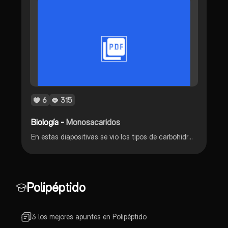
6
315
Biología -
Monosacaridos
En estas diapositivas se vio los tipos de carbohidratos esenciales para el cuerpo humano y asi mantener un correcto funcionamiento del mismo, los temas son los siguientes, monosacaridos, disacaridos, polioles y oligosacaridos, esto es la clasificació
Polipéptido
3 los mejores apuntes en Polipéptido