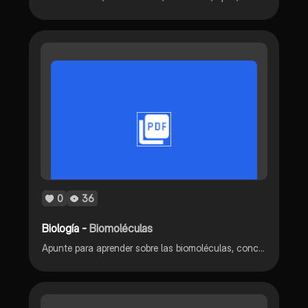
0
36
Biología -
Biomoléculas
Apunte para aprender sobre las biomoléculas, conceptos básicos de carbohidratos, glucosa , fructosa , disacaridos y polisacáridos