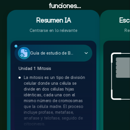
funciones...
Resumen IA
Esc
Centrarse en lo relevante
Re
Guía de estudio de Biología
Unidad 1: Mitosis
La mitosis es un tipo de división
celular donde una célula se
divide en dos células hijas
idénticas, cada una con el
mismo número de cromosomas
que la célula madre. El proceso
incluye profase, metafase,
anafase y telofase, seguido de
citocinesis.