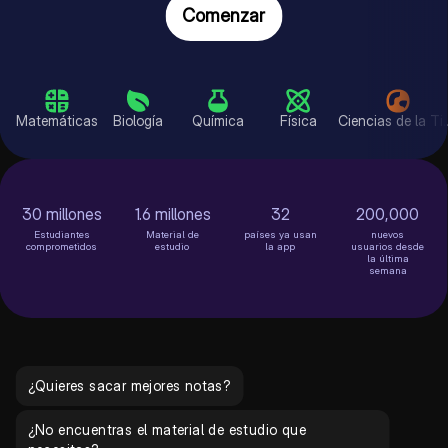
Comenzar
Matemáticas
Biología
Química
Física
Ciencias de la Tierra
30 millones
1.6 millones
32
200,000
Estudiantes
Material de
países ya usan
nuevos
comprometidos
estudio
la app
usuarios desde
la última
semana
¿Quieres sacar mejores notas?
¿No encuentras el material de estudio que