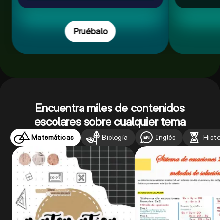
Pruébalo
Encuentra miles de contenidos
escolares sobre cualquier tema
Matemáticas
Biología
Inglés
Histo