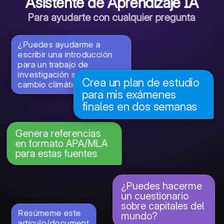
Asistente de Aprendizaje IA
Para ayudarte con cualquier pregunta
¿Puedes ayudarme a
escribir una introducción
para un trabajo de
investigación sobre el
Crea un plan de estudio
cambio climático?
para mis exámenes
finales en dos semanas
Genera referencias
en formato APA/MLA
para estas fuentes
¿Puedes hacerme
un cuestionario
sobre capitales del
Resúmeme este
mundo?
artículo/document