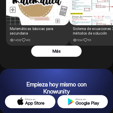
Matemáticas básicas para
Sistema de ecuaciones 
secundaria
métodos de solución
14522
492
5041
55
Más
Empieza hoy mismo con
Knowunity
Ahora en
Ahora en
App Store
Google Play