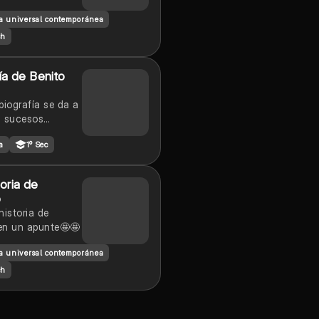
ísticas y su
ia universal contemporánea
n
ch
ía de Benito
biografía se da a
; sucesos
tes durante la
a
1º Sec
Benito Juárez.
oria de
o
historia de
en un apunte🤩🤩
ia universal contemporánea
ch