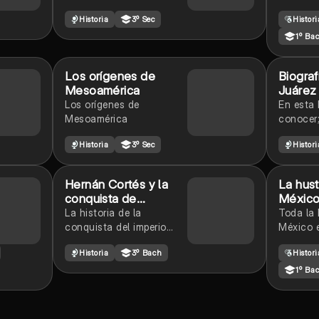
México
caracter
Historia
3º Sec
Histor
creacio
1º Ba
Los orígenes de
Biograf
Mesoamérica
Juárez
Los orígenes de
En esta 
Mesoamérica
conocer
importan
Historia
3º Sec
Histori
vida de 
Hernán Cortés y la
La hust
conquista de
Méxic
Tenochtitlán
La historia de la
Toda la 
conquista del imperio
México 
azteca en puntos claves.
Historia
3º Bach
Histor
1º Ba