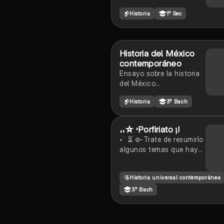
revolucionarias_1 de
Historia
1º Sec
sucu_historia
Historia del México
contemporáneo
Ensayo sobre la historia
del México
contemporáneo, con
Historia
3º Bach
tablas, imágenes y
organizadores gráficos
،،☆ ˒Porfiriato ¡!
⭒ ࣪ ⏳️ ᪤-Trate de resumirlo
algunos temas que hay
son:
Logros,Cultura,Educación
Historia universal contemporánea
, Oposición, La huelga de
Cananea, Huelga del Río
3º Bach
Blanco, etc...