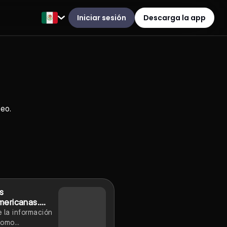
Iniciar sesión
Descarga la app
peo.
s
ericanas.
e completo)
 la información
como