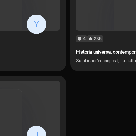
Y
4
285
Historia universal contempo
Su ubicación temporal, su cult
J