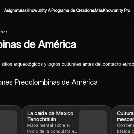
Asignaturas
Knowunity AI
Programa de Creadores
Más
Knowunity Pro
rica
binas de América
s sitios arqueológicos y logros culturales antes del contacto euro
iones Precolombinas de América
La caída de Mexico
Cultura
Tenochtitlán
mesoam
(Apunt
Mapa mental sobre el
Contiene
inicio de la conquista en
básica 