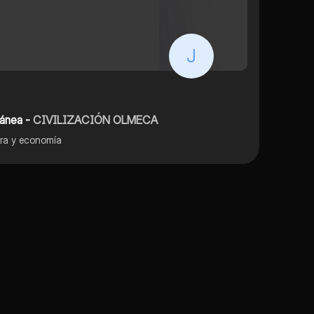
J
ránea -
CIVILIZACIÓN OLMECA
ura y economía