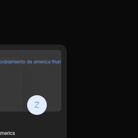
Z
america