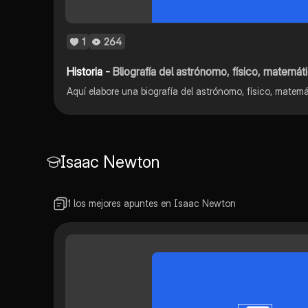
1
264
Historia -
Bliografía del astrónomo, físico, matemático y fi
Isaac Newton
1 los mejores apuntes en Isaac Newton