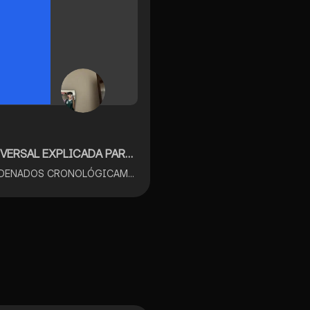
 EXPLICADA PARA PASAR TU EXAMEN
CON TODOS LOS ANTECEDENTES HISTÓRICOS ORDENADOS CRONOLÓGICAMENTE DESDE LAS TRANSFORMACIONES ECONÓMICAS Y SOCIALES DE LOS SIGLOS XVIII Y XIX HASTA LA GLOBALIZACIÓN Y FORMACIÓN DE LOS BLOQUES ECONÓMICOS