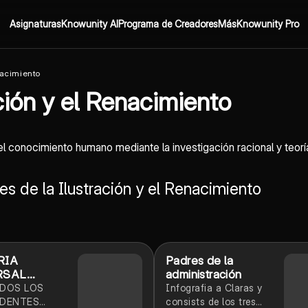
Asignaturas
Knowunity AI
Programa de Creadores
Más
Knowunity Pro
nacimiento
ción y el Renacimiento
ar el conocimiento humano mediante la investigación racional y te
 de la Ilustración y el Renacimiento
RIA
Padres de la
RSAL
administración
CADA PARA
DOS LOS
Infografia a Claras y
 TU EXAMEN
DENTES
consists de los tres