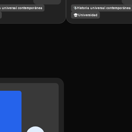
ICOS
padres de la
ia universal contemporánea
Historia universal contemporánea
ADOS
administración son in
LÓGICAMENTE
poco de antecedentes y
Universidad
LAS
sus aportaciones
FORMACIONES
ICAS Y
ES DE LOS
XVIII Y XIX
LA
IZACIÓN Y
IÓN DE LOS
S
MICOS