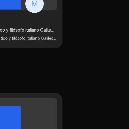
M
lósofo italiano Galileo Galilei
Aquí elabore una biografía del astrónomo, físico, matemático y filósofo italiano Galileo Galilei en la cual esplique algunas de sus acciones más relevantes y las fechas en las que vivió.