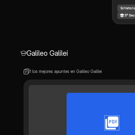
HISTÓR
Histor
ORDEN
CRONO
3º Sec
DESDE 
TRANS
ECONÓM
SOCIAL
SIGLOS 
Galileo Galilei
HASTA 
GLOBAL
FORMAC
BLOQUE
1 los mejores apuntes en Galileo Galilei
ECONÓ