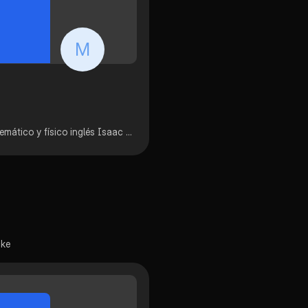
M
En esta ocasión elabore una biografía del científico, matemático y físico inglés Isaac newton en la cuan puse los aspectos más relevantes de su vida.
cke