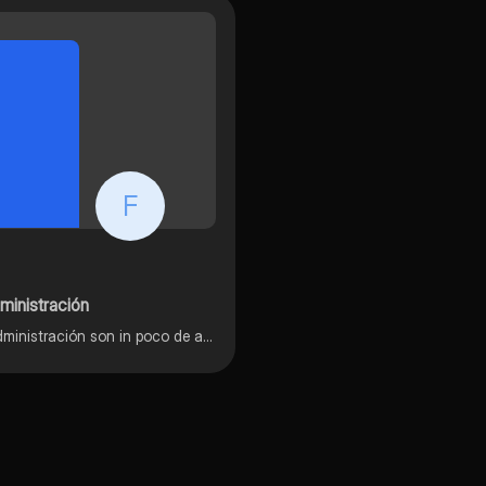
F
ministración
Infografia a Claras y consists de los tres padres de la administración son in poco de antecedentes y sus aportaciones