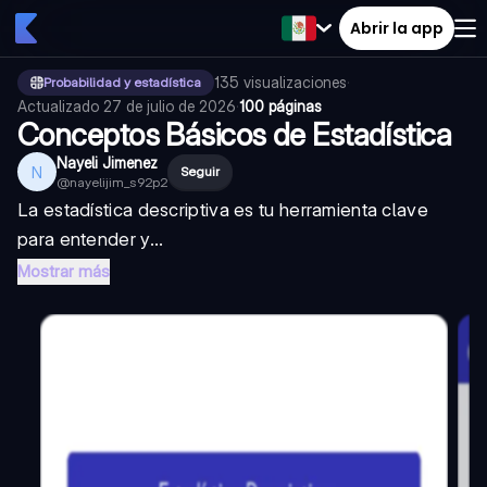
Abrir la app
135
visualizaciones
·
Probabilidad y estadística
Actualizado
27 de julio de 2026
·
100 páginas
Conceptos Básicos de Estadística
Nayeli Jimenez
N
Seguir
@
nayelijim_s92p2
La estadística descriptiva es tu herramienta clave
para entender y...
Mostrar más