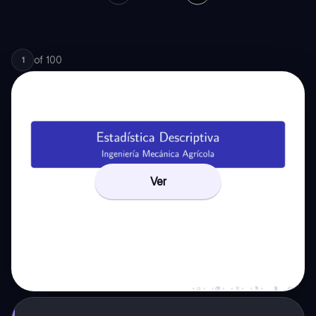
of
100
1
Ver