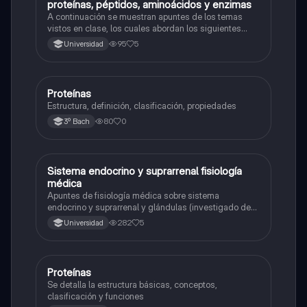
proteínas, péptidos, aminoácidos y enzimas
A continuación se muestran apuntes de los temas
vistos en clase, los cuales abordan los siguientes
conceptos más relevantes como lo son las
95
5
Universidad
características estructurales de las proteínas y cómo
se relacionan con los peptidos.
Proteínas
Química
Estructura, definición, clasificación, propiedades
80
0
3º Bach
Sistema endocrino y suprarrenal fisiología
Química
médica
Apuntes de fisiología médica sobre sistema
endocrino y suprarrenal y glándulas (investigado de
libros como Gayton hall , irá fox y netter )
282
5
Universidad
Proteínas
Química
Se detalla la estructura básicas, conceptos,
clasificación y funciones