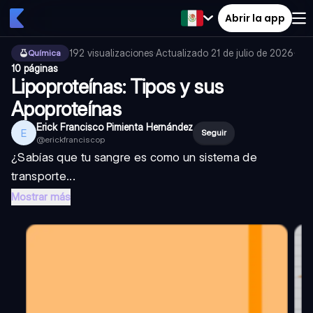
Abrir la app
192
visualizaciones
·
Actualizado
21 de julio de 2026
·
Química
10 páginas
Lipoproteínas: Tipos y sus
Apoproteínas
Erick Francisco Pimienta Hernández
E
Seguir
@
erickfranciscop
¿Sabías que tu sangre es como un sistema de
transporte...
Mostrar más