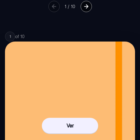
1
/
10
of
10
1
Ver