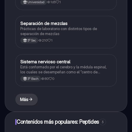
165
1
Universidad
Separación de mezclas
Química
Prácticas de laboratorio con distintos tipos de
separación de mezclas
210
1
3º Sec
Sistema nervioso central
Química
Está conformado por el cerebro y la médula espinal,
los cuales se desempeñan como el "centro de
procesamiento" principal para todo el sistema
80
0
3º Bach
nervioso y controlan todas las funciones del cuerpo.
Más
Contenidos más populares: Peptides
3