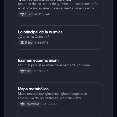
resumen de los temas de quimica que se presentarán
en el próximo examen de nivel media superior en la
zona metropolitana de el valle de México
1,117
48
3º Sec
Lo principal de la química
Química
¿Que es la Química?
484
8
3º Sec
Examen ecoems unam
Español
Estudiar para el examen de ecoems 2026 unam
368
16
1º Sec
Mapa metabólico
Biología
Mapa metabólico, glucólisis, gluconeogénesis,
lípidos, vía de las pentosas, ciclo de krebs
1,124
22
Universidad