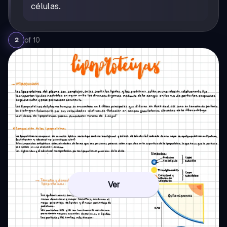
células.
of
10
2
Ver