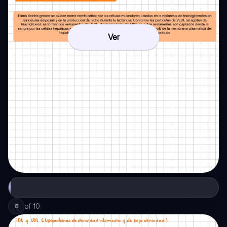
Ver
of
10
8