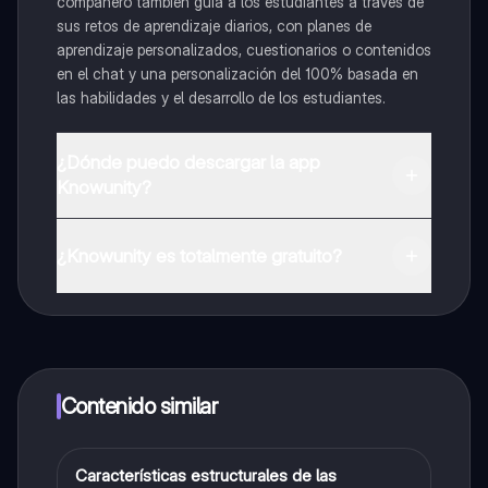
compañero también guía a los estudiantes a través de
sus retos de aprendizaje diarios, con planes de
aprendizaje personalizados, cuestionarios o contenidos
en el chat y una personalización del 100% basada en
las habilidades y el desarrollo de los estudiantes.
¿Dónde puedo descargar la app
Knowunity?
Puedes descargar la app en Google Play Store y Apple
App Store.
¿Knowunity es totalmente gratuito?
¡Sí lo es! Tienes acceso totalmente gratuito a todo el
contenido de la app, puedes chatear con otros
alumnos y recibir ayuda inmeditamente. Puedes ganar
dinero utilizando la aplicación, que te permitirá acceder
a determinadas funciones.
Contenido similar
Características estructurales de las
Química