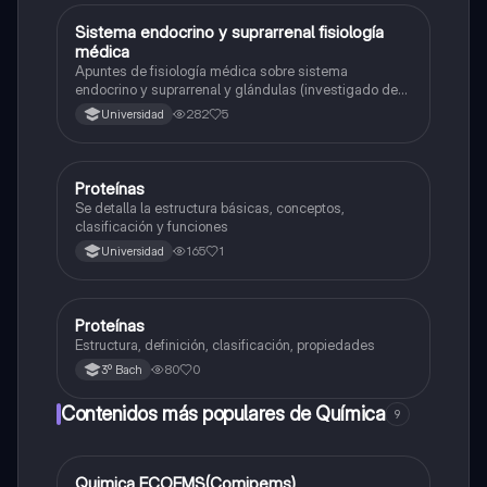
Sistema endocrino y suprarrenal fisiología
Química
médica
Apuntes de fisiología médica sobre sistema
endocrino y suprarrenal y glándulas (investigado de
libros como Gayton hall , irá fox y netter )
282
5
Universidad
Proteínas
Química
Se detalla la estructura básicas, conceptos,
clasificación y funciones
165
1
Universidad
Proteínas
Química
Estructura, definición, clasificación, propiedades
80
0
3º Bach
Contenidos más populares de Química
9
Quimica ECOEMS(Comipems)
Química