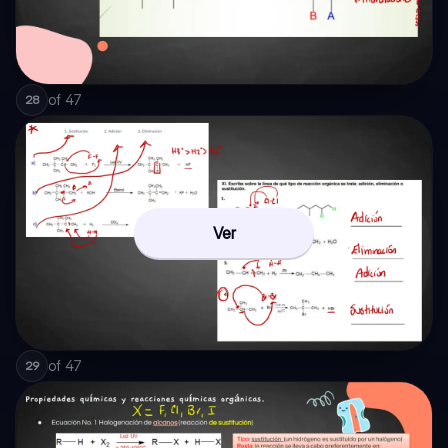
of
47
28
Ver
of
47
29