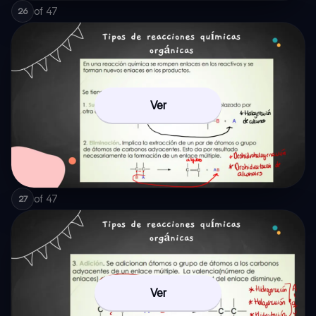
of
47
26
Ver
of
47
27
Ver