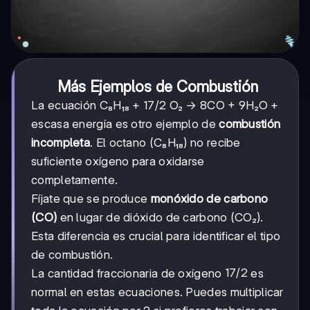
Más Ejemplos de Combustión
La ecuación C₈H₁₈ + 17/2 O₂ → 8CO + 9H₂O +
escasa energía es otro ejemplo de
combustión
incompleta
. El octano (C₈H₁₈) no recibe
suficiente oxígeno para oxidarse
completamente.
Fíjate que se produce
monóxido de carbono
(CO)
en lugar de dióxido de carbono (CO₂).
Esta diferencia es crucial para identificar el tipo
de combustión.
17/2
17/2
La cantidad fraccionaria de oxígeno
es
normal en estas ecuaciones. Puedes multiplicar