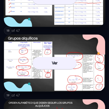
of
47
18
Ver
of
47
19