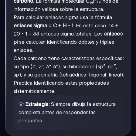
carbono
. La fórmula molecular C₁₄H₂₀ nos da
información valiosa sobre la estructura.
Para calcular enlaces sigma usa la fórmula:
enlaces sigma = C + H - 1
. En este caso: 14 +
20 - 1 = 33 enlaces sigma totales. Los
enlaces
pi
se calculan identificando dobles y triples
enlaces.
Cada carbono tiene características específicas:
su tipo (1°, 2°, 3°, 4°), su hibridación (sp³, sp²,
sp), y su geometría (tetraédrica, trigonal, lineal).
Practica identificando estas propiedades
sistemáticamente.
💡
Estrategia
: Siempre dibuja la estructura
completa antes de responder las
preguntas.