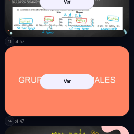
Ver
of
47
13
Ver
of
47
14