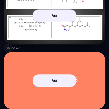
Ver
of
47
25
Ver