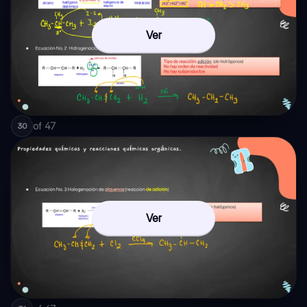
Ver
of
47
30
Ver