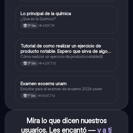
Lo principal de la química
Química
¿Que es la Química?
483
8
3º Sec
Tutorial de como realizar un ejercicio de
Matemáticas
producto notable. Espero que sirva de algo💕
😜
Cómo realizar un ejercicio de producto notable😜
423
12
3º Sec
Examen ecoems unam
Español
Estudiar para el examen de ecoems 2026 unam
366
16
1º Sec
Mira lo que dicen nuestros
usuarios. Les encantó —
y a ti