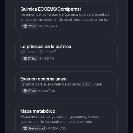
Quimica ECOEMS(Comipems)
Química
resumen de los temas de quimica que se presentarán
en el próximo examen de nivel media superior en la
zona metropolitana de el valle de México
1,117
48
3º Sec
Lo principal de la química
Química
¿Que es la Química?
483
8
3º Sec
Examen ecoems unam
Español
Estudiar para el examen de ecoems 2026 unam
366
16
1º Sec
Mapa metabólico
Biología
Mapa metabólico, glucólisis, gluconeogénesis,
lípidos, vía de las pentosas, ciclo de krebs
1,124
22
Universidad