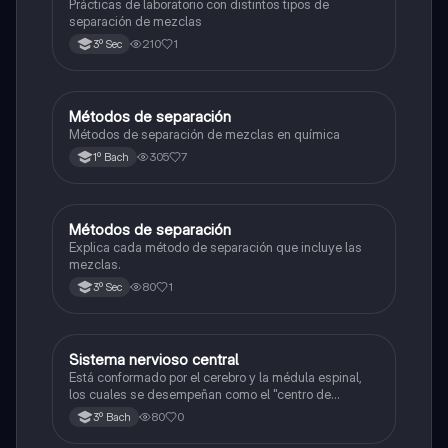
Prácticas de laboratorio con distintos tipos de
separación de mezclas
210
1
3º Sec
Métodos de separación
Química
Métodos de separación de mezclas en química
305
7
1º Bach
Métodos de separación
Química
Explica cada método de separación que incluye las
mezclas.
80
1
3º Sec
Sistema nervioso central
Química
Está conformado por el cerebro y la médula espinal,
los cuales se desempeñan como el "centro de
procesamiento" principal para todo el sistema
80
0
3º Bach
nervioso y controlan todas las funciones del cuerpo.