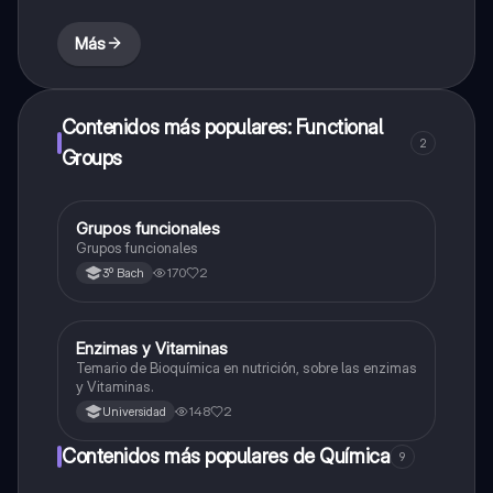
Más
Contenidos más populares: Functional
2
Groups
Grupos funcionales
Química
Grupos funcionales
170
2
3º Bach
Enzimas y Vitaminas
Química
Temario de Bioquímica en nutrición, sobre las enzimas
y Vitaminas.
148
2
Universidad
Contenidos más populares de Química
9