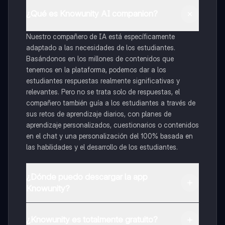
¿Qué es Knowunity AI companion?
Nuestro compañero de IA está específicamente
adaptado a las necesidades de los estudiantes.
Basándonos en los millones de contenidos que
tenemos en la plataforma, podemos dar a los
estudiantes respuestas realmente significativas y
relevantes. Pero no se trata solo de respuestas, el
compañero también guía a los estudiantes a través de
sus retos de aprendizaje diarios, con planes de
aprendizaje personalizados, cuestionarios o contenidos
en el chat y una personalización del 100% basada en
las habilidades y el desarrollo de los estudiantes.
¿Dónde puedo descargar la app
Knowunity?
Puedes descargar la app en Google Play Store y Apple
App Store.
¿Knowunity es totalmente gratuito?