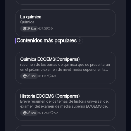
La química
Química
Química
725
9
3º Sec
Contenidos más populares
9
Quimica ECOEMS(Comipems)
Química
resumen de los temas de quimica que se presentarán
en el próximo examen de nivel media superior en la
zona metropolitana de el valle de México
1,117
48
3º Sec
Historia ECOEMS (Comipems)
Historia
Breve resumen de los temas de historia universal del
examen del examen de media superior ECOEMS del
valle de México
1,242
39
3º Sec