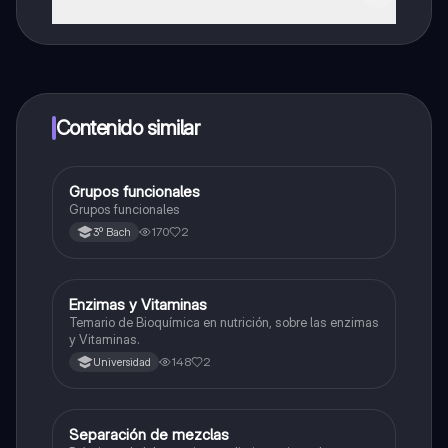
¡Sí lo es! Tienes acceso totalmente gratuito a todo el
contenido de la app, puedes chatear con otros
alumnos y recibir ayuda inmeditamente. Puedes ganar
dinero utilizando la aplicación, que te permitirá acceder
a determinadas funciones.
Contenido similar
Grupos funcionales
Química
Grupos funcionales
170
2
3º Bach
Enzimas y Vitaminas
Química
Temario de Bioquímica en nutrición, sobre las enzimas
y Vitaminas.
148
2
Universidad
Separación de mezclas
Química