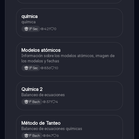
química
Química
química
421
0
3º Sec
Modelos atómicos
Química
Información sobre los modelos atómicos, imagen de
los modelos y fechas
836
10
3º Sec
Química 2
Química
Balanceo de ecuaciones
371
4
1º Bach
Método de Tanteo
Química
Balanceo de ecuaciones químicas
847
6
1º Bach