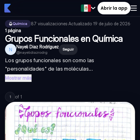
Abrir la app
87
visualizaciones
·
Actualizado
19 de julio de 2026
·
Química
1 página
Grupos Funcionales en Química
Nayeli Diaz Rodríguez
N
Seguir
@
nayelidiazrodrg
Los grupos funcionales son como las
"personalidades" de las moléculas...
Mostrar más
of
1
1