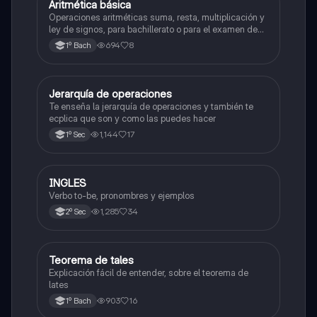
Aritmética básica
Matemáticas
Operaciones aritméticas suma, resta, multiplicación y
ley de signos, para bachillerato o para el examen de
admisión a la universidad
694
8
1º Bach
Jerarquía de operaciones
Matemáticas
Te enseña la jerarquía de operaciones y también te
ecplica que son y como las puedes hacer
1,144
17
1º Sec
INGLES
Inglés
Verbo to-be, pronombres y ejemplos
1,285
34
2º Sec
Teorema de tales
Matemáticas
Explicación fácil de entender, sobre el teorema de
lates
903
16
1º Bach