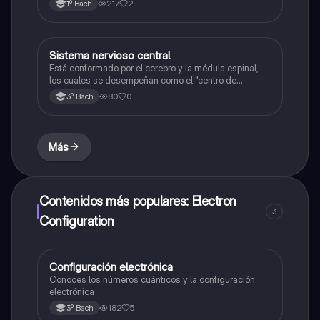
217
2
1º Bach
Sistema nervioso central
Química
Está conformado por el cerebro y la médula espinal,
los cuales se desempeñan como el "centro de
procesamiento" principal para todo el sistema
80
0
3º Bach
nervioso y controlan todas las funciones del cuerpo.
Más
Contenidos más populares: Electron
3
Configuration
Configuración electrónica
Química
Conoces los números cuánticos y la configuración
electrónica
182
5
3º Bach