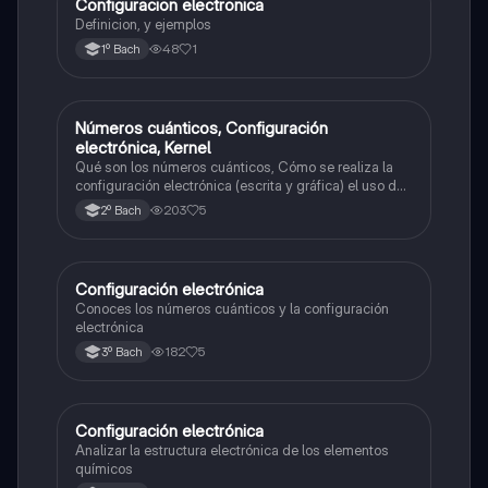
Configuracion electronica
Matemáticas
Definicion, y ejemplos
48
1
1º Bach
Números cuánticos, Configuración
Química
electrónica, Kernel
Qué son los números cuánticos, Cómo se realiza la
configuración electrónica (escrita y gráfica) el uso de
la tabla de Kernel
203
5
2º Bach
Configuración electrónica
Química
Conoces los números cuánticos y la configuración
electrónica
182
5
3º Bach
Configuración electrónica
Química
Analizar la estructura electrónica de los elementos
químicos