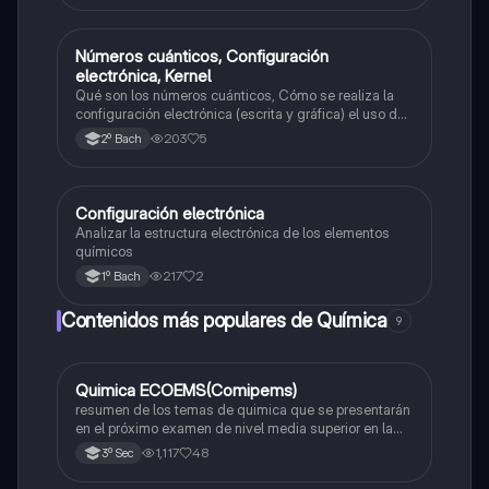
Números cuánticos, Configuración
Química
electrónica, Kernel
Qué son los números cuánticos, Cómo se realiza la
configuración electrónica (escrita y gráfica) el uso de
la tabla de Kernel
203
5
2º Bach
Configuración electrónica
Química
Analizar la estructura electrónica de los elementos
químicos
217
2
1º Bach
Contenidos más populares de Química
9
Quimica ECOEMS(Comipems)
Química
resumen de los temas de quimica que se presentarán
en el próximo examen de nivel media superior en la
zona metropolitana de el valle de México
1,117
48
3º Sec