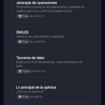
Jerarquía de operaciones
Matemáticas
Te enseña la jerarquía de operaciones y también te
ecplica que son y como las puedes hacer
1,145
17
1º Sec
INGLES
Inglés
Verbo to-be, pronombres y ejemplos
1,295
34
2º Sec
Teorema de tales
Matemáticas
Explicación fácil de entender, sobre el teorema de
lates
903
16
1º Bach
Lo principal de la química
Química
¿Que es la Química?
485
8
3º Sec