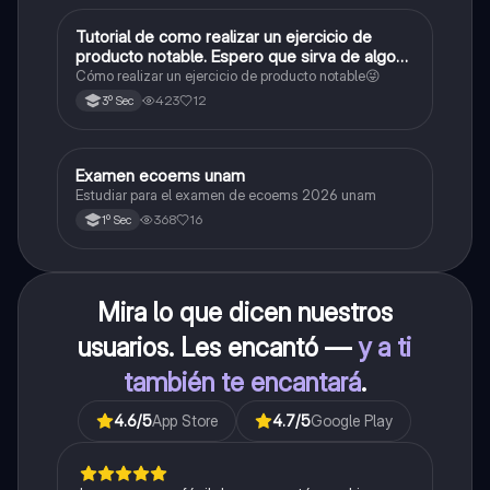
Tutorial de como realizar un ejercicio de
Matemáticas
producto notable. Espero que sirva de algo💕
😜
Cómo realizar un ejercicio de producto notable😜
423
12
3º Sec
Examen ecoems unam
Español
Estudiar para el examen de ecoems 2026 unam
368
16
1º Sec
Mira lo que dicen nuestros
usuarios. Les encantó —
y a ti
también te encantará
.
4.6
/5
App Store
4.7
/5
Google Play