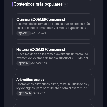
Contenidos más populares
9
Quimica ECOEMS(Comipems)
Química
resumen de los temas de quimica que se presentarán
en el próximo examen de nivel media superior en la
zona metropolitana de el valle de México
1,117
48
3º Sec
Historia ECOEMS (Comipems)
Historia
Breve resumen de los temas de historia universal del
examen del examen de media superior ECOEMS del
valle de México
1,245
39
3º Sec
Aritmética básica
Matemáticas
Operaciones aritméticas suma, resta, multiplicación y
ley de signos, para bachillerato o para el examen de
admisión a la universidad
696
8
1º Bach