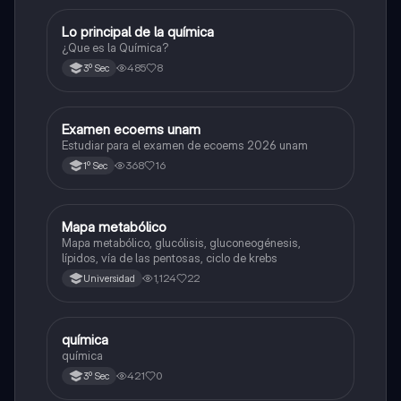
Lo principal de la química
Química
¿Que es la Química?
485
8
3º Sec
Examen ecoems unam
Español
Estudiar para el examen de ecoems 2026 unam
368
16
1º Sec
Mapa metabólico
Biología
Mapa metabólico, glucólisis, gluconeogénesis,
lípidos, vía de las pentosas, ciclo de krebs
1,124
22
Universidad
química
Química
química
421
0
3º Sec