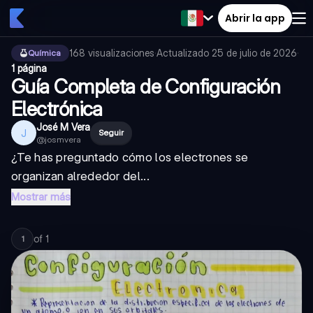
Abrir la app
168
visualizaciones
·
Actualizado
25 de julio de 2026
·
Química
1 página
Guía Completa de Configuración
Electrónica
José M Vera
J
Seguir
@
josmvera
¿Te has preguntado cómo los electrones se
organizan alrededor del...
Mostrar más
of
1
1