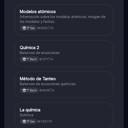
Modelos atómicos
Química
Información sobre los modelos atómicos, imagen de
los modelos y fechas
836
10
3º Sec
Química 2
Química
Balanceo de ecuaciones
371
4
1º Bach
Método de Tanteo
Química
Balanceo de ecuaciones químicas
848
6
1º Bach
La química
Química
Química
732
9
3º Sec