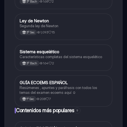
168
2
3º Bach
Ley de Newton
Física
Segunda ley de Newton
1,093
15
3º Sec
Sistema esquelético
Biología
Características completas del sistema esquelético
164
2
3º Bach
GUÍA ECOEMS ESPAÑOL
Otros
Resúmenes , apuntes y paráfrasis con todos los
temas del examen ecoems aquí ☺️
208
7
1º Sec
Contenidos más populares
9