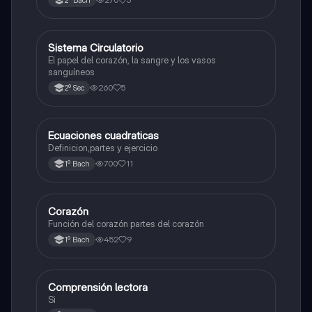
Sistema Circulatorio
Otros
El papel del corazón, la sangre y los vasos
sanguíneos
260
5
2º Sec
Ecuaciones cuadraticas
Física
Definicion,partes y ejercicio
700
11
1º Bach
Corazón
Otros
Función del corazón partes del corazón
452
9
1º Bach
Comprensión lectora
Otros
Si