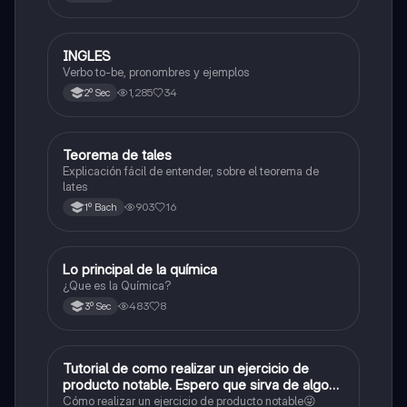
INGLES
Inglés
Verbo to-be, pronombres y ejemplos
1,285
34
2º Sec
Teorema de tales
Matemáticas
Explicación fácil de entender, sobre el teorema de
lates
903
16
1º Bach
Lo principal de la química
Química
¿Que es la Química?
483
8
3º Sec
Tutorial de como realizar un ejercicio de
Matemáticas
producto notable. Espero que sirva de algo💕
😜
Cómo realizar un ejercicio de producto notable😜