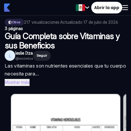
Abrir la app
217
visualizaciones
·
Actualizado
17 de julio de 2026
·
Otros
3 páginas
Guía Completa sobre Vitaminas y
sus Beneficios
leslie Itza
L
Seguir
@
leslieitza
Las vitaminas son nutrientes esenciales que tu cuerpo
necesita para...
Mostrar más