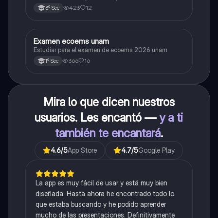
423
12
3º Sec
Examen ecoems unam
Español
Estudiar para el examen de ecoems 2026 unam
366
16
1º Sec
Mira lo que dicen nuestros
usuarios. Les encantó —
y a ti
también te encantará
.
4.6
/5
App Store
4.7
/5
Google Play
La app es muy fácil de usar y está muy bien
diseñada. Hasta ahora he encontrado todo lo
que estaba buscando y he podido aprender
mucho de las presentaciones. Definitivamente