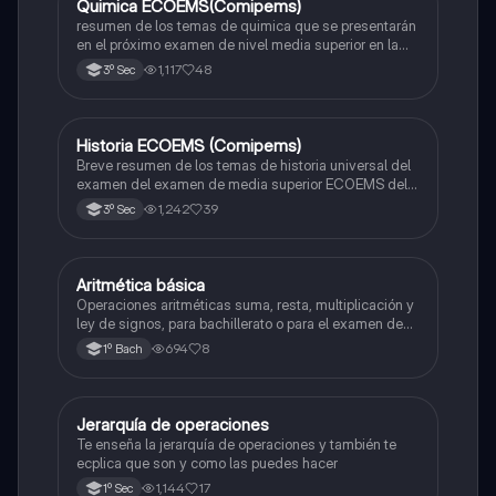
Quimica ECOEMS(Comipems)
Química
resumen de los temas de quimica que se presentarán
en el próximo examen de nivel media superior en la
zona metropolitana de el valle de México
1,117
48
3º Sec
Historia ECOEMS (Comipems)
Historia
Breve resumen de los temas de historia universal del
examen del examen de media superior ECOEMS del
valle de México
1,242
39
3º Sec
Aritmética básica
Matemáticas
Operaciones aritméticas suma, resta, multiplicación y
ley de signos, para bachillerato o para el examen de
admisión a la universidad
694
8
1º Bach
Jerarquía de operaciones
Matemáticas
Te enseña la jerarquía de operaciones y también te
ecplica que son y como las puedes hacer
1,144
17
1º Sec