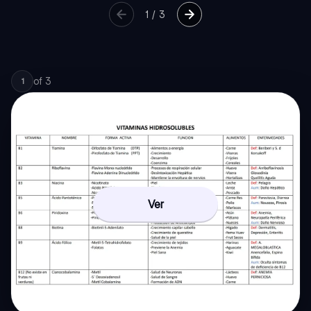
1
/
3
of
3
1
Ver