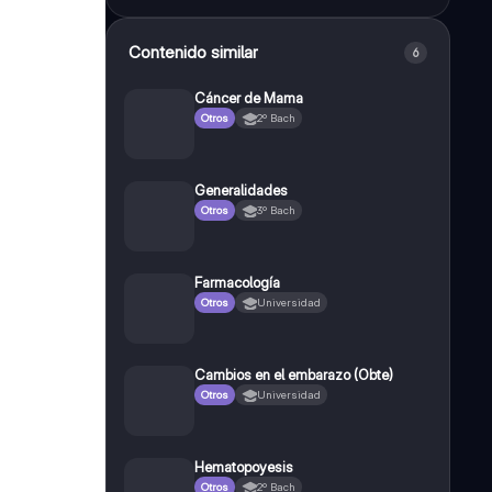
Contenido similar
6
Cáncer de Mama
Otros
2º Bach
Generalidades
Otros
3º Bach
Farmacología
Otros
Universidad
Cambios en el embarazo (Obte)
Otros
Universidad
Hematopoyesis
Otros
2º Bach