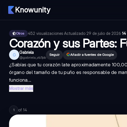
Knowunity
452
visualizaciones
·
Actualizado
29 de julio de 2026
·
14
Otros
Corazón y sus Partes: F
Gabriela
G
Seguir
Añadir a fuentes de Google
@
gabriela_vb7pb
¿Sabías que tu corazón late aproximadamente 100,000 
órgano del tamaño de tu puño es responsable de mant
funciona...
Mostrar más
of
14
1