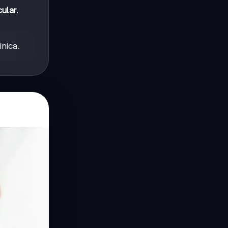
cular
.
ínica.