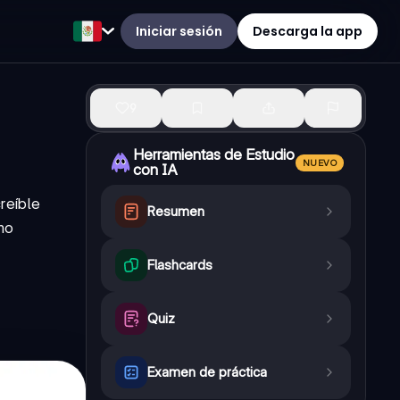
Iniciar sesión
Descarga la app
9
Herramientas de Estudio
NUEVO
con IA
reíble
Resumen
mo
Flashcards
Quiz
Examen de práctica