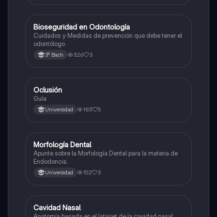
Bioseguridad en Odontología
Otros
Cuidados y Medidas de prevención que debe tener el
odontólogo
326
3
3º Bach
Oclusión
Otros
Guía
183
5
Universidad
Morfología Dental
Otros
Apunte sobre la Morfología Dental para la materia de
Endodoncia.
152
3
Universidad
Cavidad Nasal
Otros
Anatomía basada en el latarjet de la cavidad nasal