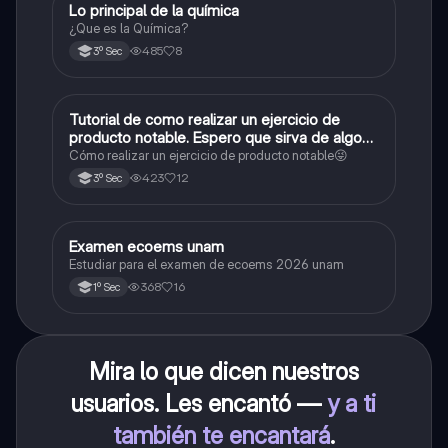
Lo principal de la química
Química
¿Que es la Química?
485
8
3º Sec
Tutorial de como realizar un ejercicio de
Matemáticas
producto notable. Espero que sirva de algo💕
😜
Cómo realizar un ejercicio de producto notable😜
423
12
3º Sec
Examen ecoems unam
Español
Estudiar para el examen de ecoems 2026 unam
368
16
1º Sec
Mira lo que dicen nuestros
usuarios. Les encantó —
y a ti
también te encantará
.