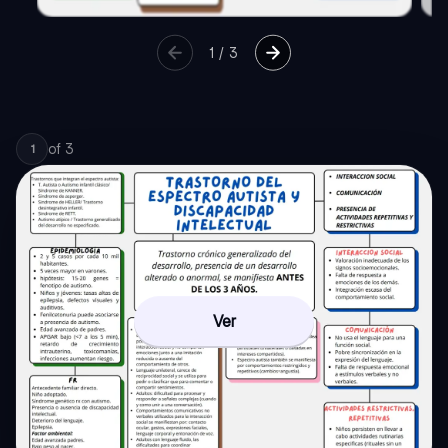
1
/
3
of
3
1
Ver