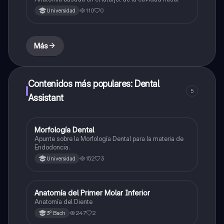
110
0
Universidad
Más
Contenidos más populares: Dental
5
Assistant
Morfología Dental
Otros
Apunte sobre la Morfología Dental para la materia de
Endodoncia.
152
3
Universidad
Anatomía del Primer Molar Inferior
Otros
Anatomía del Diente
247
2
3º Bach