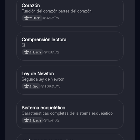
Corazón
Otros
Función del corazón partes del corazón
453
9
1º Bach
Comprensión lectora
Otros
Si
168
2
3º Bach
Ley de Newton
Física
Segunda ley de Newton
1,093
15
3º Sec
Sistema esquelético
Biología
Características completas del sistema esquelético
164
2
3º Bach