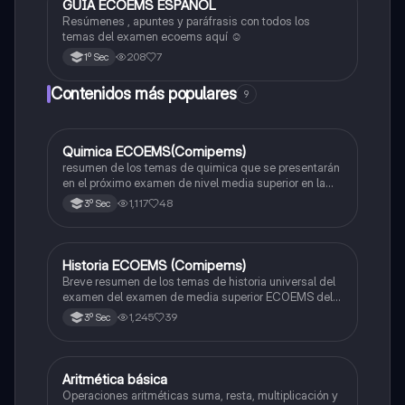
GUÍA ECOEMS ESPAÑOL
Otros
Resúmenes , apuntes y paráfrasis con todos los
temas del examen ecoems aquí ☺️
208
7
1º Sec
Contenidos más populares
9
Quimica ECOEMS(Comipems)
Química
resumen de los temas de quimica que se presentarán
en el próximo examen de nivel media superior en la
zona metropolitana de el valle de México
1,117
48
3º Sec
Historia ECOEMS (Comipems)
Historia
Breve resumen de los temas de historia universal del
examen del examen de media superior ECOEMS del
valle de México
1,245
39
3º Sec
Aritmética básica
Matemáticas
Operaciones aritméticas suma, resta, multiplicación y