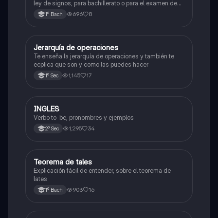
ley de signos, para bachillerato o para el examen de
admisión a la universidad
696
8
1º Bach
Jerarquía de operaciones
Matemáticas
Te enseña la jerarquía de operaciones y también te
ecplica que son y como las puedes hacer
1,145
17
1º Sec
INGLES
Inglés
Verbo to-be, pronombres y ejemplos
1,295
34
2º Sec
Teorema de tales
Matemáticas
Explicación fácil de entender, sobre el teorema de
lates
903
16
1º Bach