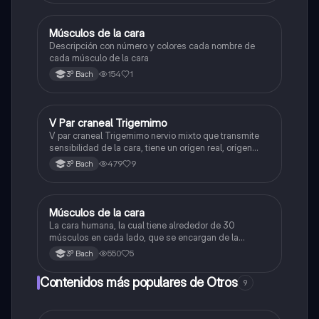
Músculos de la cara
Otros
Descripción con número y colores cada nombre de
cada músculo de la cara
154
1
3º Bach
V Par craneal Trigemimo
Otros
V par craneal Trigemimo nervio mixto que transmite
sensibilidad de la cara, tiene un orígen real, orígen
aparente y un trayecto
479
9
3º Bach
Músculos de la cara
Otros
La cara humana, la cual tiene alrededor de 30
músculos en cada lado, que se encargan de la
expresión de emociones, la masticación y la
550
5
3º Bach
movilidad de los ojos. Los cuales son divididos en
dos grupos: los de la masticación y los faciales.
Contenidos más populares de Otros
9