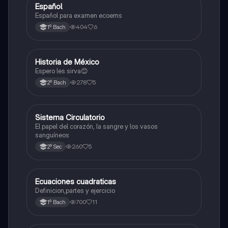
Español
Otros
Español para examen ecoems
404
6
1º Bach
Historia de México
Otros
Espero les sirva😊
278
5
2º Bach
Sistema Circulatorio
Otros
El papel del corazón, la sangre y los vasos
sanguíneos
260
5
2º Sec
Ecuaciones cuadraticas
Física
Definicion,partes y ejercicio
700
11
1º Bach