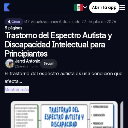
Abrir la app
417
visualizaciones
·
Actualizado
27 de julio de 2026
·
Otros
3 páginas
Trastorno del Espectro Autista y
Discapacidad Intelectual para
Principiantes
Jared Antonio
Seguir
@
jaredantonio
El trastorno del espectro autista es una condición que
afecta...
Mostrar más