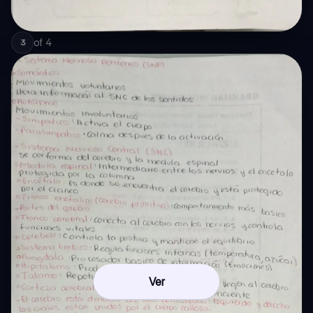
of
4
3
Ver