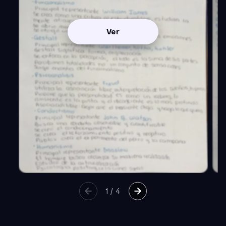
Ver
1
/
4