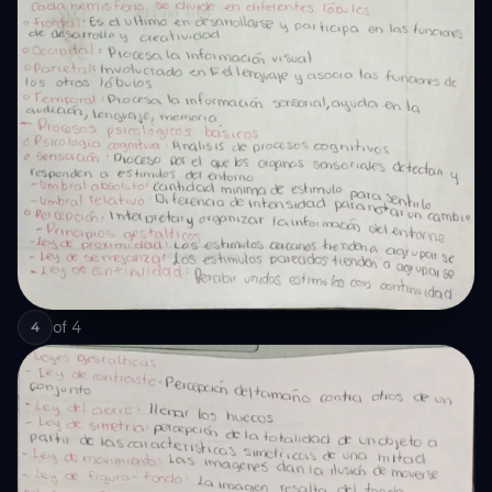
of
4
4