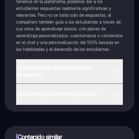
tenemos en la plataforma, podemos dar a los
estudiantes respuestas realmente significativas y
relevantes. Pero no se trata solo de respuestas, el
compañero también guía a los estudiantes a través de
sus retos de aprendizaje diarios, con planes de
aprendizaje personalizados, cuestionarios o contenidos
en el chat y una personalización del 100% basada en
las habilidades y el desarrollo de los estudiantes.
¿Dónde puedo descargar la app
Knowunity?
Puedes descargar la app en Google Play Store y Apple
App Store.
¿Knowunity es totalmente gratuito?
¡Sí lo es! Tienes acceso totalmente gratuito a todo el
contenido de la app, puedes chatear con otros
alumnos y recibir ayuda inmeditamente. Puedes ganar
dinero utilizando la aplicación, que te permitirá acceder
a determinadas funciones.
Contenido similar