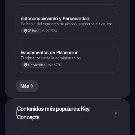
Autoconocimiento y Personalidad
Ética y valores
Se habla del concepto de ambos, aspectos clave, etc.
277
0
3º Bach
Fundamentos de Planeacion
Otros
El primer paso de la administración
53
0
Universidad
Más
Contenidos más populares: Key
9
Concepts