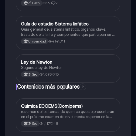
168
2
3º Bach
Guía de estudio Sistema linfático
Biología
Guía general del sistema linfático, órganos clave,
traslado de la linfa y componentes que participan en el
sistema inmunológico
414
11
Universidad
Ley de Newton
Física
Segunda ley de Newton
1,093
15
3º Sec
Contenidos más populares
9
Quimica ECOEMS(Comipems)
Química
resumen de los temas de quimica que se presentarán
en el próximo examen de nivel media superior en la
zona metropolitana de el valle de México
1,117
48
3º Sec