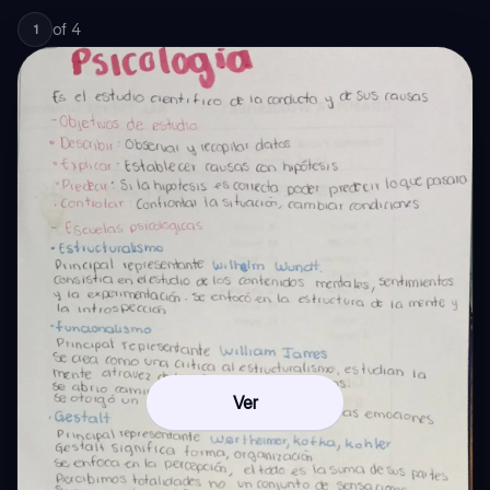
of
4
1
Ver