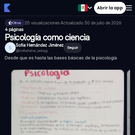
Abrir la app
25
visualizaciones
·
Actualizado
30 de julio de 2026
·
Otros
4 páginas
Psicología como ciencia
Sofia Hernández Jiménez
S
Seguir
@
sofialiahe_jwkqg
Desde que es hasta las bases básicas de la psicología