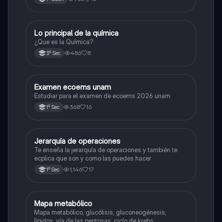
Lo principal de la química
Química
¿Que es la Química?
486
8
3º Sec
Examen ecoems unam
Español
Estudiar para el examen de ecoems 2026 unam
368
16
1º Sec
Jerarquía de operaciones
Matemáticas
Te enseña la jerarquía de operaciones y también te
ecplica que son y como las puedes hacer
1,146
17
1º Sec
Mapa metabólico
Biología
Mapa metabólico, glucólisis, gluconeogénesis,
lípidos, vía de las pentosas, ciclo de krebs