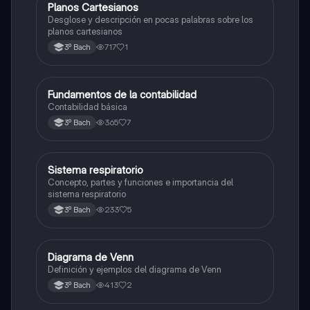
Planos Cartesianos
Otros
Desglose y descripción en pocas palabras sobre los
planos cartesianos
717
1
3º Bach
Fundamentos de la contabilidad
Otros
Contabilidad básica
365
7
3º Bach
Sistema respiratorio
Otros
Concepto, partes y funciones e importancia del
sistema respiratorio
233
5
3º Bach
Diagrama de Venn
Otros
Definición y ejemplos del diagrama de Venn
413
2
3º Bach