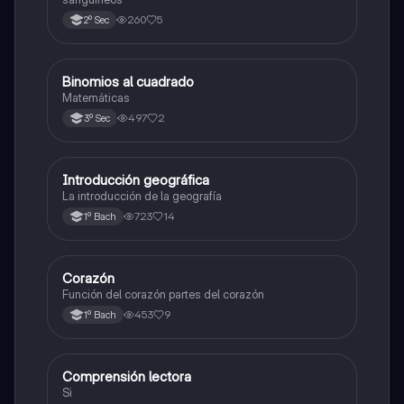
260
5
2º Sec
Binomios al cuadrado
Otros
Matemáticas
497
2
3º Sec
Introducción geográfica
Otros
La introducción de la geografía
723
14
1º Bach
Corazón
Otros
Función del corazón partes del corazón
453
9
1º Bach
Comprensión lectora
Otros
Si