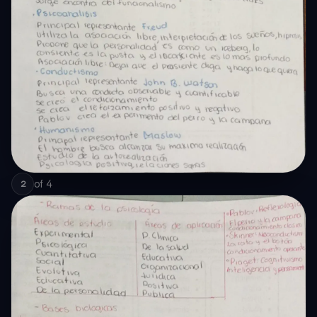
of
4
2