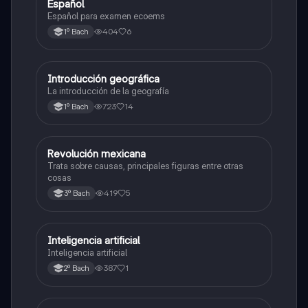
Español
Otros
Español para examen ecoems
404
6
1º Bach
Introducción geográfica
Otros
La introducción de la geografía
723
14
1º Bach
Revolución mexicana
Otros
Trata sobre causas, principales figuras entre otras
cosas
419
5
3º Bach
Inteligencia artificial
Otros
Inteligencia artificial
387
1
2º Bach