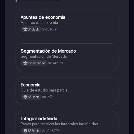
Apuntes de economía
Otros
Apuntes de economía
681
9
3º Bach
Segmentación de Mercado
Otros
Segmentación de Mercado
140
0
Universidad
Economía
Otros
Guia de estudio para parcial
83
1
3º Bach
Integral indefinida
Otros
Pasos para resolver las integrales indefinidas
1,068
7
3º Bach