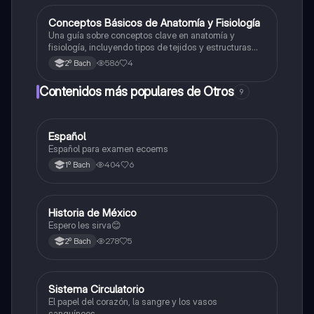
Conceptos Básicos de Anatomía y Fisiología
Otros
Una guía sobre conceptos clave en anatomía y
fisiología, incluyendo tipos de tejidos y estructuras
corporales.
586
4
2º Bach
Contenidos más populares de Otros
9
Español
Otros
Español para examen ecoems
404
6
1º Bach
Historia de México
Otros
Espero les sirva😊
278
5
2º Bach
Sistema Circulatorio
Otros
El papel del corazón, la sangre y los vasos
sanguíneos