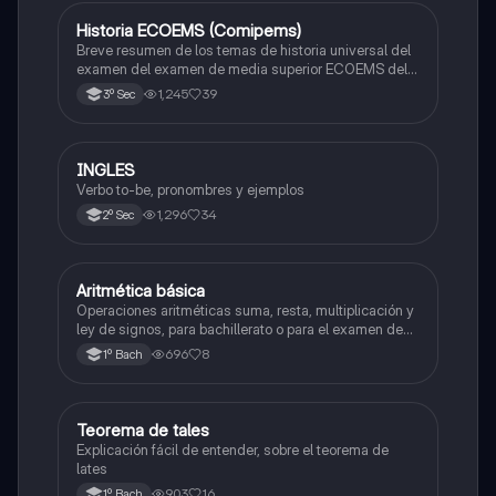
Historia ECOEMS (Comipems)
Historia
Breve resumen de los temas de historia universal del
examen del examen de media superior ECOEMS del
valle de México
1,245
39
3º Sec
INGLES
Inglés
Verbo to-be, pronombres y ejemplos
1,296
34
2º Sec
Aritmética básica
Matemáticas
Operaciones aritméticas suma, resta, multiplicación y
ley de signos, para bachillerato o para el examen de
admisión a la universidad
696
8
1º Bach
Teorema de tales
Matemáticas
Explicación fácil de entender, sobre el teorema de
lates
903
16
1º Bach