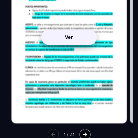
Ver
1
/
31