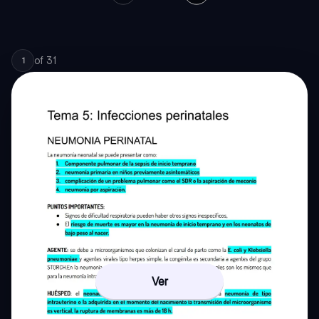
of
31
1
Ver