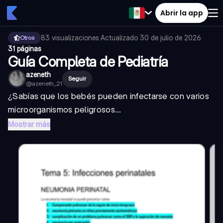
Abrir la app
83
visualizaciones
·
Actualizado
30 de julio de 2026
·
Otros
31 páginas
Guía Completa de Pediatría
azeneth
Seguir
@
azeneth_21
¿Sabías que los bebés pueden infectarse con varios
microorganismos peligrosos...
Mostrar más