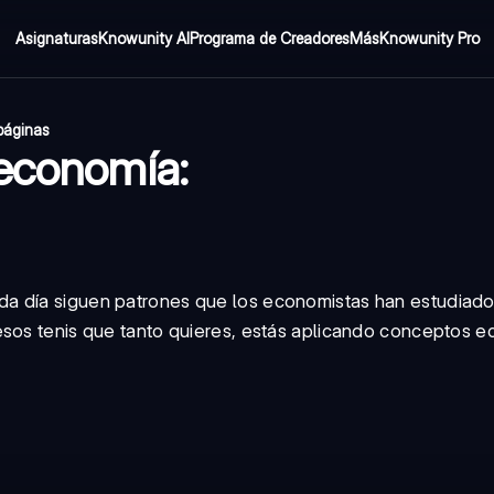
Asignaturas
Knowunity AI
Programa de Creadores
Más
Knowunity Pro
páginas
oeconomía:
a día siguen patrones que los economistas han estudiado
esos tenis que tanto quieres, estás aplicando conceptos 