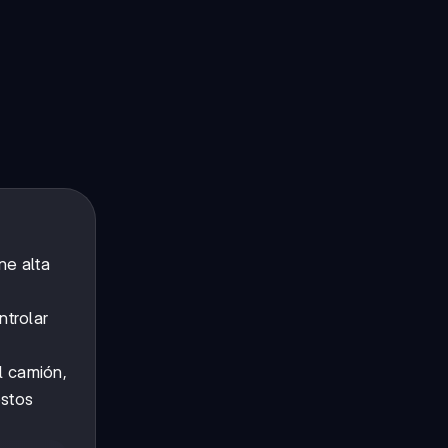
ne alta
ntrolar
l camión,
estos