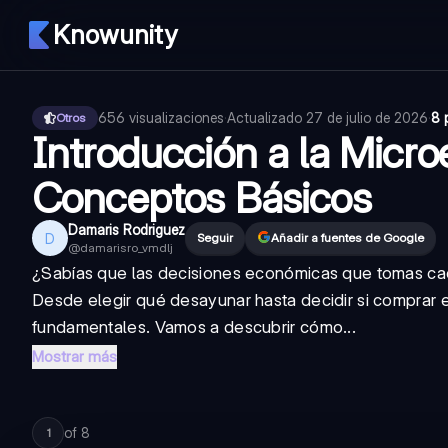
Knowunity
656
visualizaciones
·
Actualizado
27 de julio de 2026
·
8 
Otros
Introducción a la Micr
Conceptos Básicos
Damaris Rodriguez
D
Seguir
Añadir a fuentes de Google
@
damarisro_vmdlj
¿Sabías que las decisiones económicas que tomas cad
Desde elegir qué desayunar hasta decidir si comprar 
fundamentales. Vamos a descubrir cómo...
Mostrar más
of
8
1