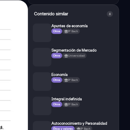
Contenido similar
6
Apuntes de economía
Otros
3º Bach
Segmentación de Mercado
Otros
Universidad
Economía
Otros
3º Bach
Integral indefinida
Otros
3º Bach
Autoconocimiento y Personalidad
Ética y valores
3º Bach