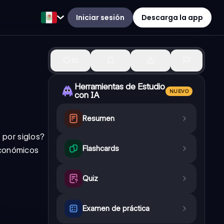
Iniciar sesión
Descarga la app
10
Herramientas de Estudio
NUEVO
con IA
Resumen
 por siglos?
Flashcards
económicos
Quiz
Examen de práctica