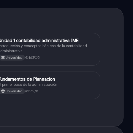
Unidad 1 contabilidad administrativa IME
Otros
ntroducción y conceptos básicos de la contabilidad
dministrativa
163
5
Universidad
Fundamentos de Planeacion
Otros
l primer paso de la administración
53
0
Universidad