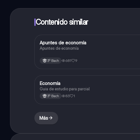
Contenido similar
Apuntes de economía
Otros
Apuntes de economía
681
9
3º Bach
Economía
Otros
Guia de estudio para parcial
83
1
3º Bach
Más