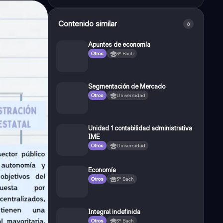
Contenido similar
6
Apuntes de economía
Otros
3º Bach
Segmentación de Mercado
Otros
Universidad
Unidad 1 contabilidad administrativa
IME
Otros
Universidad
Economía
Otros
3º Bach
Integral indefinida
Otros
3º Bach