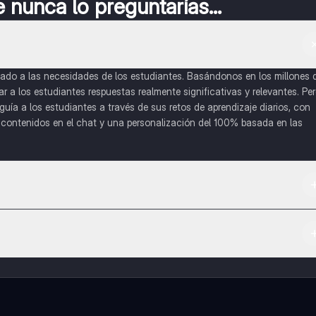
nunca lo preguntarías...
do a las necesidades de los estudiantes. Basándonos en los millones 
a los estudiantes respuestas realmente significativas y relevantes. Pe
uía a los estudiantes a través de sus retos de aprendizaje diarios, con
o contenidos en el chat y una personalización del 100% basada en las
 App Store.
l contenido de la app, puedes chatear con otros alumnos y recibir ayuda
cación, que te permitirá acceder a determinadas funciones.