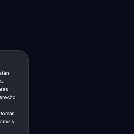
stán
o.
ntes
derecho
e toman
nomía y