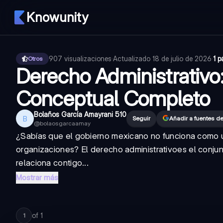
Knowunity
907
visualizaciones
·
Actualizado
18 de julio de 2026
·
1 p
Otros
Derecho Administrativ
Conceptual Completo
Bolaños García Amayrani 510
B
Seguir
Añadir a fuentes d
@
bolaosgarcaamay
¿Sabías que el gobierno mexicano no funciona como una
organizaciones? El
derecho administrativo
es el conju
relaciona contigo...
Mostrar más
of
1
1