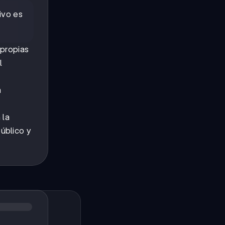
ivo es
 propias
l
a
 la
úblico y