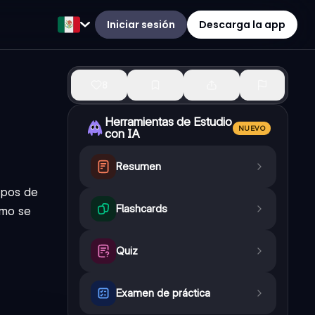
Iniciar sesión
Descarga la app
8
Herramientas de Estudio
NUEVO
con IA
Resumen
ipos de
Flashcards
ómo se
Quiz
Examen de práctica