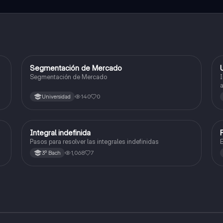
Segmentación de Mercado
Otros
Segmentación de Mercado
I
a
140
0
Universidad
Integral indefinida
Otros
Pasos para resolver las integrales indefinidas
E
1,068
7
3º Bach