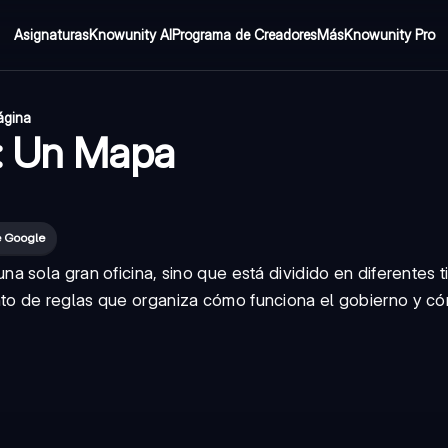
Asignaturas
Knowunity AI
Programa de Creadores
Más
Knowunity Pro
ágina
o: Un Mapa
e Google
 sola gran oficina, sino que está dividido en diferentes t
nto de reglas que organiza cómo funciona el gobierno y c