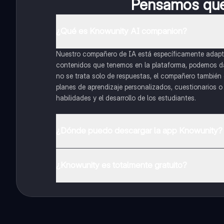
Pensamos que 
¿Qué es Knowunity AI companion?
Nuestro compañero de IA está específicamente adapta
contenidos que tenemos en la plataforma, podemos dar 
no se trata solo de respuestas, el compañero también g
planes de aprendizaje personalizados, cuestionarios 
habilidades y el desarrollo de los estudiantes.
¿Dónde puedo descargar la app Knowunity?
Puedes descargar la app en Google Play Store y Apple
¿Knowunity es totalmente gratuito?
¡Sí lo es! Tienes acceso totalmente gratuito a todo e
inmeditamente. Puedes ganar dinero utilizando la apli