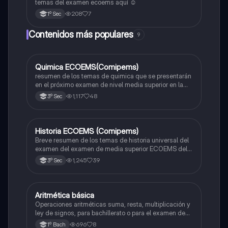
temas del examen ecoems aquí ☺️
208
7
1º Sec
Contenidos más populares
9
Quimica ECOEMS(Comipems)
Química
resumen de los temas de quimica que se presentarán
en el próximo examen de nivel media superior en la
zona metropolitana de el valle de México
1,117
48
3º Sec
Historia ECOEMS (Comipems)
Historia
Breve resumen de los temas de historia universal del
examen del examen de media superior ECOEMS del
valle de México
1,245
39
3º Sec
Aritmética básica
Matemáticas
Operaciones aritméticas suma, resta, multiplicación y
ley de signos, para bachillerato o para el examen de
admisión a la universidad
696
8
1º Bach