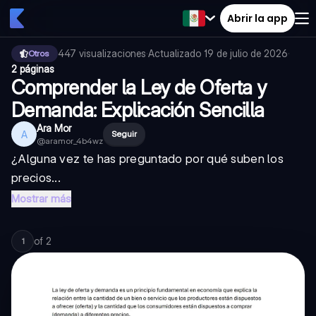
Abrir la app
447
visualizaciones
·
Actualizado
19 de julio de 2026
·
Otros
2 páginas
Comprender la Ley de Oferta y
Demanda: Explicación Sencilla
Ara Mor
A
Seguir
@
aramor_4b4wz
¿Alguna vez te has preguntado por qué suben los
precios...
Mostrar más
of
2
1