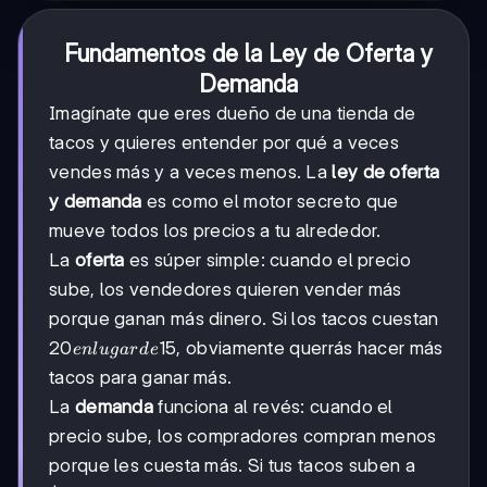
Fundamentos de la Ley de Oferta y
Demanda
Imagínate que eres dueño de una tienda de
tacos y quieres entender por qué a veces
vendes más y a veces menos. La
ley de oferta
y demanda
es como el motor secreto que
mueve todos los precios a tu alrededor.
La
oferta
es súper simple: cuando el precio
sube, los vendedores quieren vender más
porque ganan más dinero. Si los tacos cuestan
20
20
15, obviamente querrás hacer más
e
n
l
ug
a
r
d
e
en
tacos para ganar más.
lugar
La
demanda
funciona al revés: cuando el
de
precio sube, los compradores compran menos
porque les cuesta más. Si tus tacos suben a