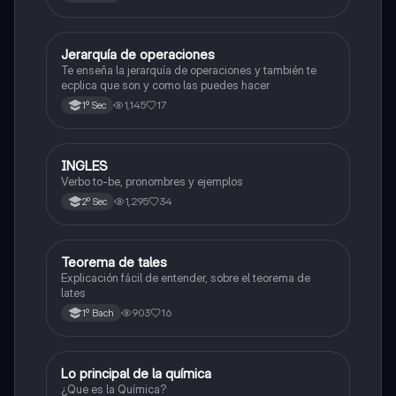
Jerarquía de operaciones
Matemáticas
Te enseña la jerarquía de operaciones y también te
ecplica que son y como las puedes hacer
1,145
17
1º Sec
INGLES
Inglés
Verbo to-be, pronombres y ejemplos
1,295
34
2º Sec
Teorema de tales
Matemáticas
Explicación fácil de entender, sobre el teorema de
lates
903
16
1º Bach
Lo principal de la química
Química
¿Que es la Química?