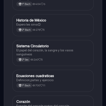
404
6
1º Bach
Historia de México
Otros
Espero les sirva😊
278
5
2º Bach
Sistema Circulatorio
Otros
El papel del corazón, la sangre y los vasos
sanguíneos
260
5
2º Sec
Ecuaciones cuadraticas
Física
Definicion,partes y ejercicio
700
11
1º Bach
Corazón
Otros
Función del corazón partes del corazón