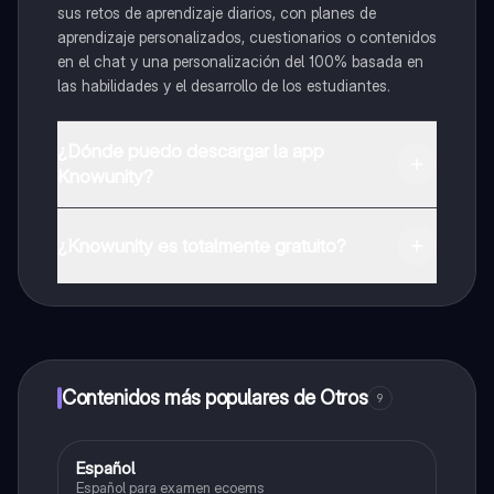
sus retos de aprendizaje diarios, con planes de
aprendizaje personalizados, cuestionarios o contenidos
en el chat y una personalización del 100% basada en
las habilidades y el desarrollo de los estudiantes.
¿Dónde puedo descargar la app
Knowunity?
Puedes descargar la app en Google Play Store y Apple
App Store.
¿Knowunity es totalmente gratuito?
¡Sí lo es! Tienes acceso totalmente gratuito a todo el
contenido de la app, puedes chatear con otros
alumnos y recibir ayuda inmeditamente. Puedes ganar
dinero utilizando la aplicación, que te permitirá acceder
a determinadas funciones.
Contenidos más populares de Otros
9
Español
Otros
Español para examen ecoems