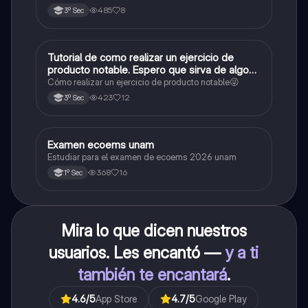
485
8
3º Sec
Tutorial de como realizar un ejercicio de
Matemáticas
producto notable. Espero que sirva de algo💕
😜
Cómo realizar un ejercicio de producto notable😜
423
12
3º Sec
Examen ecoems unam
Español
Estudiar para el examen de ecoems 2026 unam
368
16
1º Sec
Mira lo que dicen nuestros
usuarios. Les encantó —
y a ti
también te encantará
.
4.6
/5
App Store
4.7
/5
Google Play