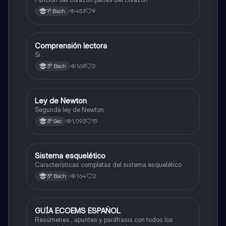
453
9
1º Bach
Comprensión lectora
Otros
Si
168
2
3º Bach
Ley de Newton
Física
Segunda ley de Newton
1,093
15
3º Sec
Sistema esquelético
Biología
Características completas del sistema esquelético
164
2
3º Bach
GUÍA ECOEMS ESPAÑOL
Otros
Resúmenes , apuntes y paráfrasis con todos los