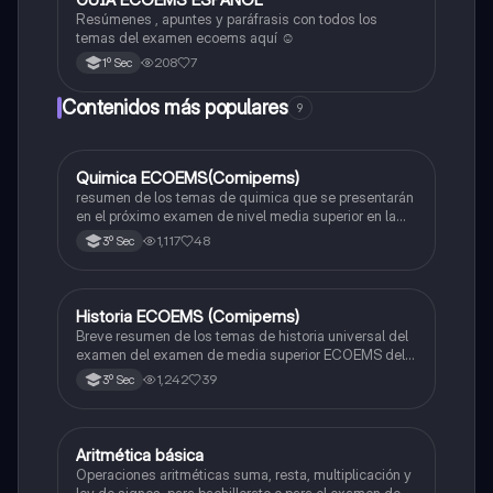
Resúmenes , apuntes y paráfrasis con todos los
temas del examen ecoems aquí ☺️
208
7
1º Sec
Contenidos más populares
9
Quimica ECOEMS(Comipems)
Química
resumen de los temas de quimica que se presentarán
en el próximo examen de nivel media superior en la
zona metropolitana de el valle de México
1,117
48
3º Sec
Historia ECOEMS (Comipems)
Historia
Breve resumen de los temas de historia universal del
examen del examen de media superior ECOEMS del
valle de México
1,242
39
3º Sec
Aritmética básica
Matemáticas
Operaciones aritméticas suma, resta, multiplicación y
ley de signos, para bachillerato o para el examen de