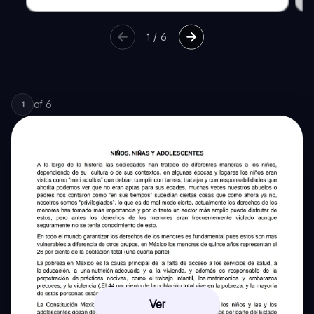
1
/
6
of
6
1
Ver