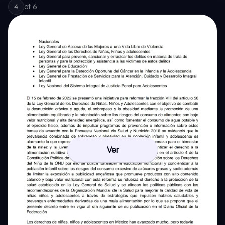
of
6
4
Ver