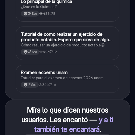
Lo principal de la química
Química
¿Que es la Química?
483
8
3º Sec
Tutorial de como realizar un ejercicio de
Matemáticas
producto notable. Espero que sirva de algo💕
😜
Cómo realizar un ejercicio de producto notable😜
423
12
3º Sec
Examen ecoems unam
Español
Estudiar para el examen de ecoems 2026 unam
366
16
1º Sec
Mira lo que dicen nuestros
usuarios. Les encantó —
y a ti
también te encantará
.