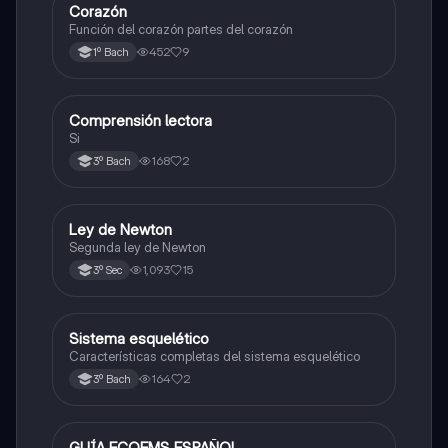
Corazón
Otros
Función del corazón partes del corazón
452
9
1º Bach
Comprensión lectora
Otros
Si
168
2
3º Bach
Ley de Newton
Física
Segunda ley de Newton
1,093
15
3º Sec
Sistema esquelético
Biología
Características completas del sistema esquelético
164
2
3º Bach
GUÍA ECOEMS ESPAÑOL
Otros