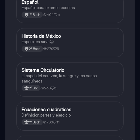
Español
Otros
Español para examen ecoems
404
6
1º Bach
Historia de México
Otros
Espero les sirva😊
270
5
2º Bach
Sistema Circulatorio
Otros
El papel del corazón, la sangre y los vasos
sanguíneos
260
5
2º Sec
Ecuaciones cuadraticas
Física
Definicion,partes y ejercicio
700
11
1º Bach