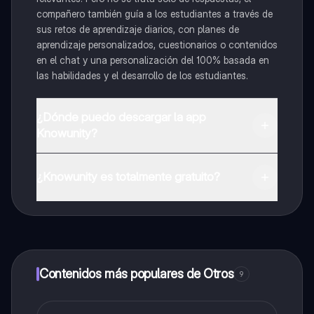
compañero también guía a los estudiantes a través de
sus retos de aprendizaje diarios, con planes de
aprendizaje personalizados, cuestionarios o contenidos
en el chat y una personalización del 100% basada en
las habilidades y el desarrollo de los estudiantes.
¿Dónde puedo descargar la app
Knowunity?
Puedes descargar la app en Google Play Store y Apple
App Store.
¿Knowunity es totalmente gratuito?
¡Sí lo es! Tienes acceso totalmente gratuito a todo el
contenido de la app, puedes chatear con otros
alumnos y recibir ayuda inmeditamente. Puedes ganar
dinero utilizando la aplicación, que te permitirá acceder
a determinadas funciones.
Contenidos más populares de Otros
9