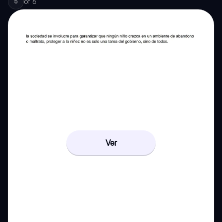
of
6
5
Ver