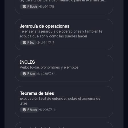
admisión a la universidad
694
8
1º Bach
Jerarquía de operaciones
Matemáticas
Te enseña la jerarquía de operaciones y también te
ecplica que son y como las puedes hacer
1,144
17
1º Sec
INGLES
Inglés
Verbo to-be, pronombres y ejemplos
1,285
34
2º Sec
Teorema de tales
Matemáticas
Explicación fácil de entender, sobre el teorema de
lates
903
16
1º Bach