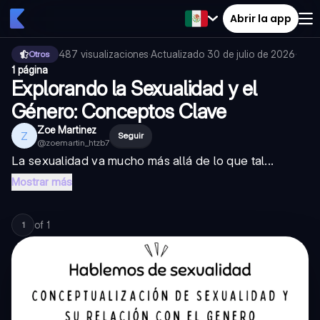
Abrir la app
487
visualizaciones
·
Actualizado
30 de julio de 2026
·
Otros
1 página
Explorando la Sexualidad y el
Género: Conceptos Clave
Zoe Martinez
Z
Seguir
@
zoemartin_htzb7
La sexualidad va mucho más allá de lo que tal...
Mostrar más
of
1
1