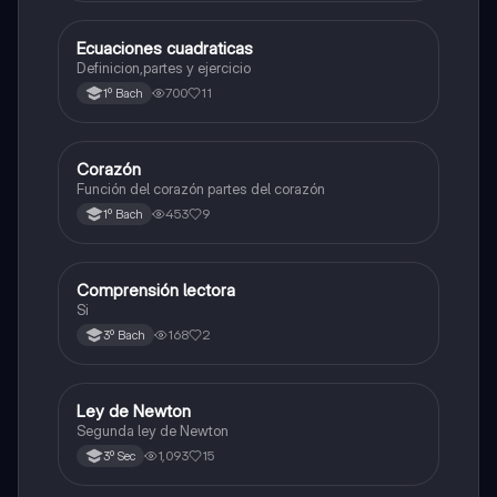
Ecuaciones cuadraticas
Física
Definicion,partes y ejercicio
700
11
1º Bach
Corazón
Otros
Función del corazón partes del corazón
453
9
1º Bach
Comprensión lectora
Otros
Si
168
2
3º Bach
Ley de Newton
Física
Segunda ley de Newton
1,093
15
3º Sec