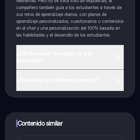
relevantes. Pero no se trata solo de respuestas, el
compañero también guía a los estudiantes a través de
sus retos de aprendizaje diarios, con planes de
aprendizaje personalizados, cuestionarios o contenidos
en el chat y una personalización del 100% basada en
las habilidades y el desarrollo de los estudiantes.
¿Dónde puedo descargar la app
Knowunity?
Puedes descargar la app en Google Play Store y Apple
App Store.
¿Knowunity es totalmente gratuito?
¡Sí lo es! Tienes acceso totalmente gratuito a todo el
contenido de la app, puedes chatear con otros
alumnos y recibir ayuda inmeditamente. Puedes ganar
dinero utilizando la aplicación, que te permitirá acceder
a determinadas funciones.
Contenido similar