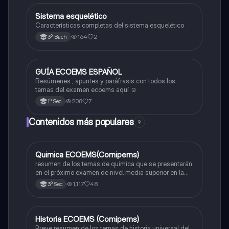
Sistema esquelético
Biología
Características completas del sistema esquelético
164
2
3º Bach
GUÍA ECOEMS ESPAÑOL
Otros
Resúmenes , apuntes y paráfrasis con todos los
temas del examen ecoems aquí ☺️
208
7
1º Sec
Contenidos más populares
9
Quimica ECOEMS(Comipems)
Química
resumen de los temas de quimica que se presentarán
en el próximo examen de nivel media superior en la
zona metropolitana de el valle de México
1,117
48
3º Sec
Historia ECOEMS (Comipems)
Historia
Breve resumen de los temas de historia universal del