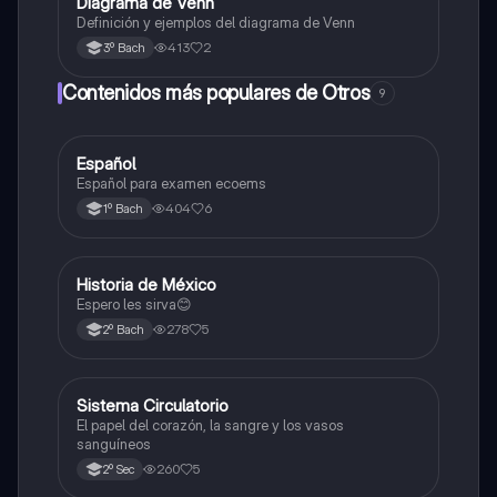
Diagrama de Venn
Otros
Definición y ejemplos del diagrama de Venn
413
2
3º Bach
Contenidos más populares de Otros
9
Español
Otros
Español para examen ecoems
404
6
1º Bach
Historia de México
Otros
Espero les sirva😊
278
5
2º Bach
Sistema Circulatorio
Otros
El papel del corazón, la sangre y los vasos
sanguíneos
260
5
2º Sec