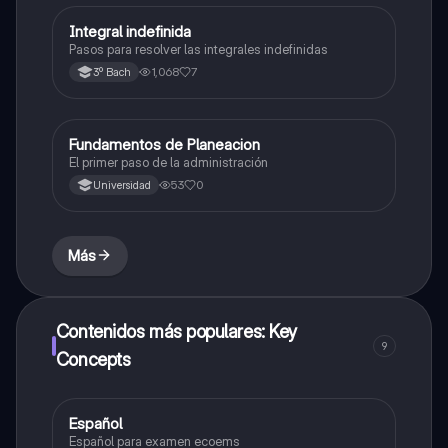
Integral indefinida
Otros
Pasos para resolver las integrales indefinidas
1,068
7
3º Bach
Fundamentos de Planeacion
Otros
El primer paso de la administración
53
0
Universidad
Más
Contenidos más populares: Key
9
Concepts
Español
Otros
Español para examen ecoems