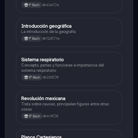
404
6
1º Bach
Introducción geográfica
Otros
La introducción de la geografía
723
14
1º Bach
Sistema respiratorio
Otros
Concepto, partes y funciones e importancia del
sistema respiratorio
233
5
3º Bach
Revolución mexicana
Otros
Trata sobre causas, principales figuras entre otras
cosas
419
5
3º Bach
Planos Cartesianos
Otros