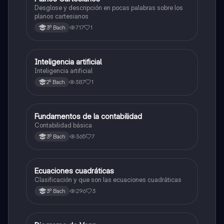
Desglose y descripción en pocas palabras sobre los
planos cartesianos
717
1
3º Bach
Inteligencia artificial
Otros
Inteligencia artificial
387
1
2º Bach
Fundamentos de la contabilidad
Otros
Contabilidad básica
365
7
3º Bach
Ecuaciones cuadráticas
Otros
Clasificación y que son las ecuaciones cuadráticas
296
3
3º Bach