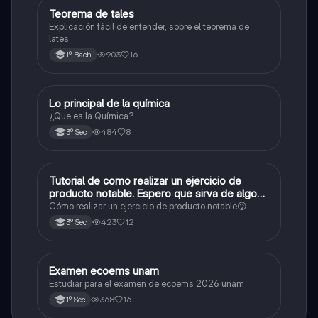
Teorema de tales
Matemáticas
Explicación fácil de entender, sobre el teorema de
lates
903
16
1º Bach
Lo principal de la química
Química
¿Que es la Química?
484
8
3º Sec
Tutorial de como realizar un ejercicio de
Matemáticas
producto notable. Espero que sirva de algo💕
😜
Cómo realizar un ejercicio de producto notable😜
423
12
3º Sec
Examen ecoems unam
Español
Estudiar para el examen de ecoems 2026 unam
368
16
1º Sec