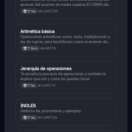
examen del examen de media superior ECOEMS del
valle de México
1,245
39
3º Sec
Aritmética básica
Matemáticas
Operaciones aritméticas suma, resta, multiplicación y
ley de signos, para bachillerato o para el examen de
admisión a la universidad
695
8
1º Bach
Jerarquía de operaciones
Matemáticas
Te enseña la jerarquía de operaciones y también te
ecplica que son y como las puedes hacer
1,145
17
1º Sec
INGLES
Inglés
Verbo to-be, pronombres y ejemplos
1,295
34
2º Sec