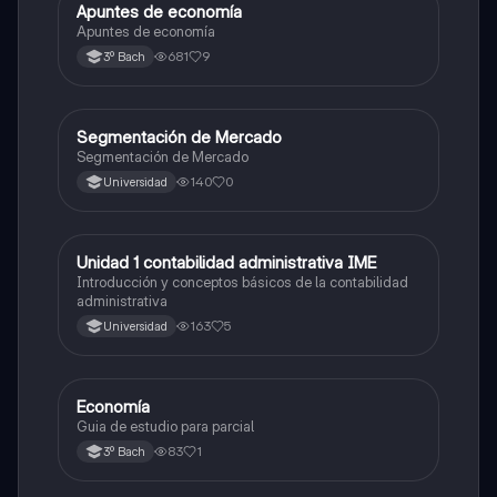
Apuntes de economía
Otros
Apuntes de economía
681
9
3º Bach
Segmentación de Mercado
Otros
Segmentación de Mercado
140
0
Universidad
Unidad 1 contabilidad administrativa IME
Otros
Introducción y conceptos básicos de la contabilidad
administrativa
163
5
Universidad
Economía
Otros
Guia de estudio para parcial
83
1
3º Bach