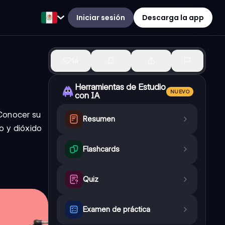
Iniciar sesión
Descarga la app
14
Herramientas de Estudio
NUEVO
con IA
 Conocer su
Resumen
o y dióxido
Flashcards
Quiz
Examen de práctica