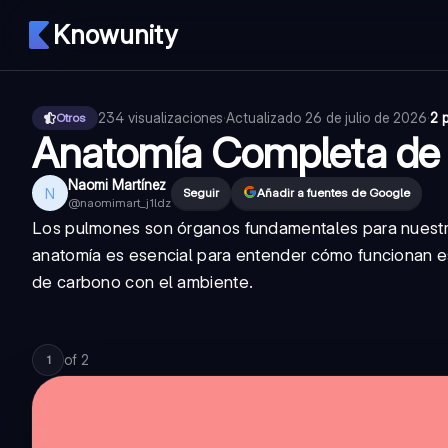
Knowunity
234
visualizaciones
·
Actualizado
26 de julio de 2026
·
2 
Otros
Anatomía Completa de 
Naomi Martínez
N
Seguir
Añadir a fuentes de Google
@
naomimart_j1ldz
Los pulmones son órganos fundamentales para nuestra 
anatomía es esencial para entender cómo funcionan es
de carbono con el ambiente.
of
2
1