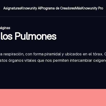
Asignaturas
Knowunity AI
Programa de Creadores
Más
Knowunity Pro
páginas
los Pulmones
respiración, con forma piramidal y ubicados en el tórax.
tos órganos vitales que nos permiten intercambiar oxígen