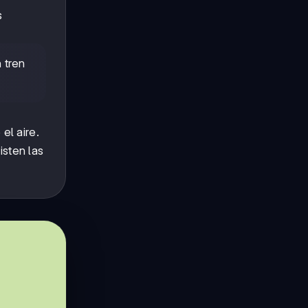
s
 tren
el aire.
sten las