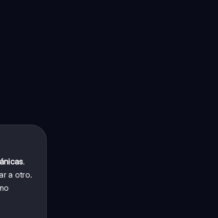
ánicas
.
r a otro.
omo