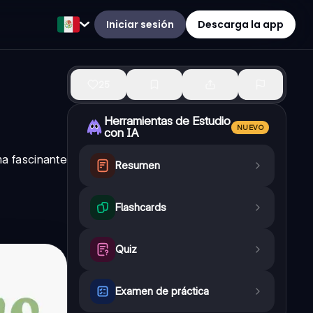
Iniciar sesión
Descarga la app
25
Herramientas de Estudio
NUEVO
con IA
ma fascinante
Resumen
Flashcards
Quiz
Examen de práctica