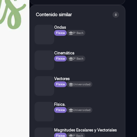
Contenido similar
6
Ondas
Física
3º Bach
Cinemática
Física
2º Bach
Vectores
Física
Universidad
Física.
Física
Universidad
Magnitudes Escalares y Vectoriales
Física
1º Bach