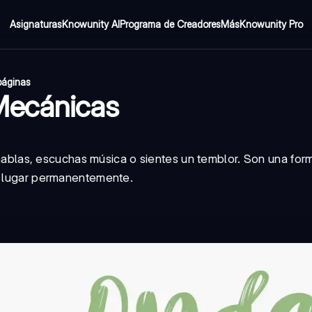
Asignaturas
Knowunity AI
Programa de Creadores
Más
Knowunity Pro
páginas
Mecánicas
ablas, escuchas música o sientes un temblor. Son una for
de lugar permanentemente.