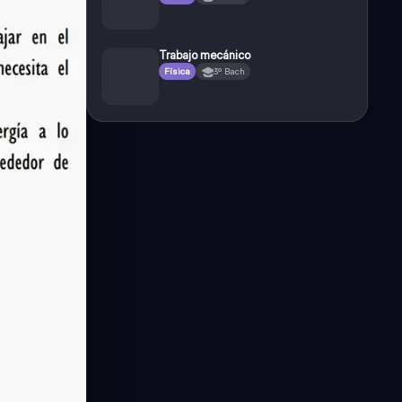
Trabajo mecánico
Física
3º Bach