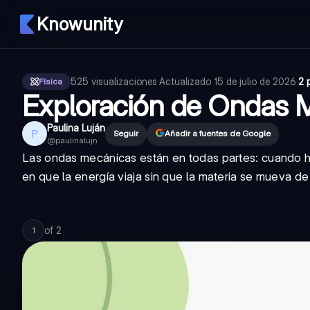
Knowunity
525
visualizaciones
·
Actualizado
15 de julio de 2026
·
2 
Física
Exploración de Ondas 
Paulina Luján
P
Seguir
Añadir a fuentes de Google
@
paulinalujn
Las
ondas mecánicas
están en todas partes: cuando h
en que la energía viaja sin que la materia se mueva 
of
2
1