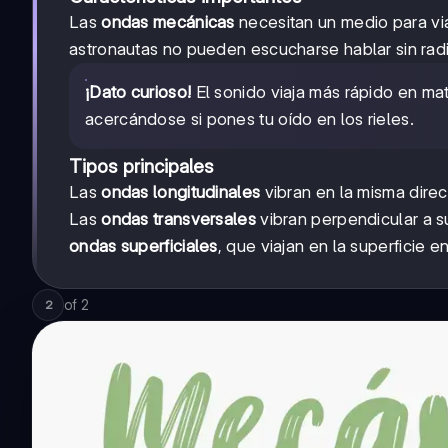
Las
ondas mecánicas
necesitan un medio para via
astronautas no pueden escucharse hablar sin rad
¡Dato curioso!
El sonido viaja más rápido en ma
acercándose si pones tu oído en los rieles.
Tipos principales
Las
ondas longitudinales
vibran en la misma dire
Las
ondas transversales
vibran perpendicular a 
ondas superficiales
, que viajan en la superficie 
of
2
2