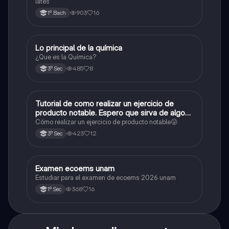
lates
903
16
1º Bach
Lo principal de la química
Química
¿Que es la Química?
485
8
3º Sec
Tutorial de como realizar un ejercicio de
Matemáticas
producto notable. Espero que sirva de algo💕
😜
Cómo realizar un ejercicio de producto notable😜
423
12
3º Sec
Examen ecoems unam
Español
Estudiar para el examen de ecoems 2026 unam
368
16
1º Sec