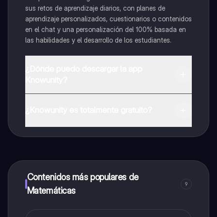
sus retos de aprendizaje diarios, con planes de
aprendizaje personalizados, cuestionarios o contenidos
en el chat y una personalización del 100% basada en
las habilidades y el desarrollo de los estudiantes.
¿Dónde puedo descargar la app
Knowunity?
Puedes descargar la app en Google Play Store y Apple
App Store.
¿Knowunity es totalmente gratuito?
¡Sí lo es! Tienes acceso totalmente gratuito a todo el
contenido de la app, puedes chatear con otros
alumnos y recibir ayuda inmeditamente. Puedes ganar
dinero utilizando la aplicación, que te permitirá acceder
a determinadas funciones.
Contenidos más populares de
9
Matemáticas