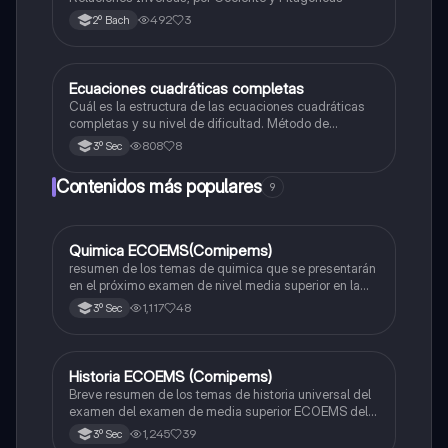
492
3
2º Bach
Ecuaciones cuadráticas completas
Matemáticas
Cuál es la estructura de las ecuaciones cuadráticas
completas y su nivel de dificultad. Método de
solucion
808
8
3º Sec
Contenidos más populares
9
Quimica ECOEMS(Comipems)
Química
resumen de los temas de quimica que se presentarán
en el próximo examen de nivel media superior en la
zona metropolitana de el valle de México
1,117
48
3º Sec
Historia ECOEMS (Comipems)
Historia
Breve resumen de los temas de historia universal del
examen del examen de media superior ECOEMS del
valle de México
1,245
39
3º Sec