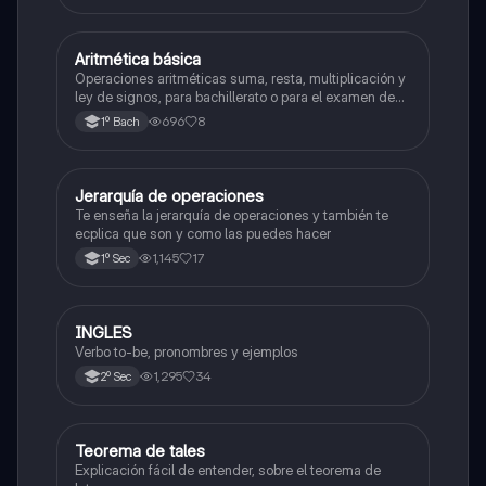
Aritmética básica
Matemáticas
Operaciones aritméticas suma, resta, multiplicación y
ley de signos, para bachillerato o para el examen de
admisión a la universidad
696
8
1º Bach
Jerarquía de operaciones
Matemáticas
Te enseña la jerarquía de operaciones y también te
ecplica que son y como las puedes hacer
1,145
17
1º Sec
INGLES
Inglés
Verbo to-be, pronombres y ejemplos
1,295
34
2º Sec
Teorema de tales
Matemáticas
Explicación fácil de entender, sobre el teorema de