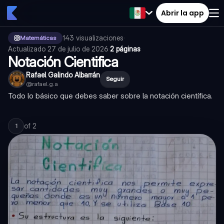
Abrir la app
143
visualizaciones
·
Matemáticas
Actualizado
27 de julio de 2026
·
2 páginas
Notación Cientifica
Rafael Galindo Albarrán
Seguir
@
rafael.g.a
Todo lo básico que debes saber sobre la notación científica.
of
2
1