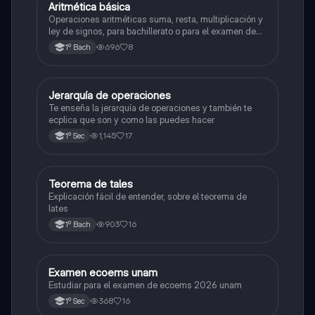
Aritmética básica
Matemáticas
Operaciones aritméticas suma, resta, multiplicación y
ley de signos, para bachillerato o para el examen de
admisión a la universidad
696
8
1º Bach
Jerarquía de operaciones
Matemáticas
Te enseña la jerarquía de operaciones y también te
ecplica que son y como las puedes hacer
1,145
17
1º Sec
Teorema de tales
Matemáticas
Explicación fácil de entender, sobre el teorema de
lates
903
16
1º Bach
Examen ecoems unam
Español
Estudiar para el examen de ecoems 2026 unam
368
16
1º Sec