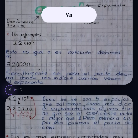
Ver
of
2
2