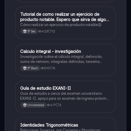
Tutorial de como realizar un ejercicio de
Matemáticas
producto notable. Espero que sirva de algo💕
😜
Cómo realizar un ejercicio de producto notable😜
423
12
3º Sec
Calculo integral - investigación
Matemáticas
Investigación sobre el cálculo integral, definición,
suma de riemann, integrales definidas, teorema
fundamental del cálculo, antiderivadas, integrales
510
8
3º Bach
indefinidas y ejemplos.
Guía de estudio EXANI-II
Historia
Guia de estudio a cerca del examen universitario
EXANI-II, apoyo para un examen de ingreso próximo
2026.
417
3
Universidad
Identidades Trigonométricas
Matemáticas
Relaciones Inversas, por Cociente y Pitagóricas