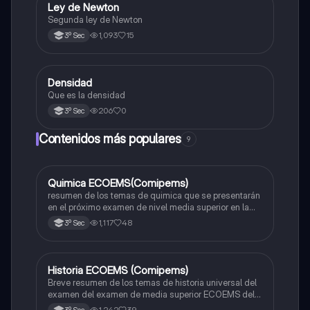
Ley de Newton
Física
Segunda ley de Newton
1,093
15
3º Sec
Densidad
Matemáticas
Que es la densidad
206
0
3º Sec
Contenidos más populares
9
Quimica ECOEMS(Comipems)
Química
resumen de los temas de quimica que se presentarán
en el próximo examen de nivel media superior en la
zona metropolitana de el valle de México
1,117
48
3º Sec
Historia ECOEMS (Comipems)
Historia
Breve resumen de los temas de historia universal del
examen del examen de media superior ECOEMS del
valle de México
1,242
39