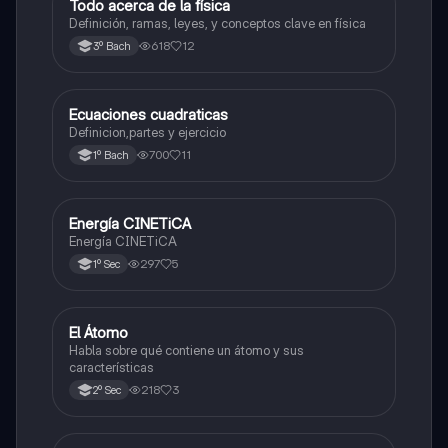
Todo acerca de la física
Física
Definición, ramas, leyes, y conceptos clave en física
618
12
3º Bach
Ecuaciones cuadraticas
Física
Definicion,partes y ejercicio
700
11
1º Bach
Energía CINETiCA
Física
Energía CINETiCA
297
5
1º Sec
El Átomo
Física
Habla sobre qué contiene un átomo y sus
características
218
3
2º Sec