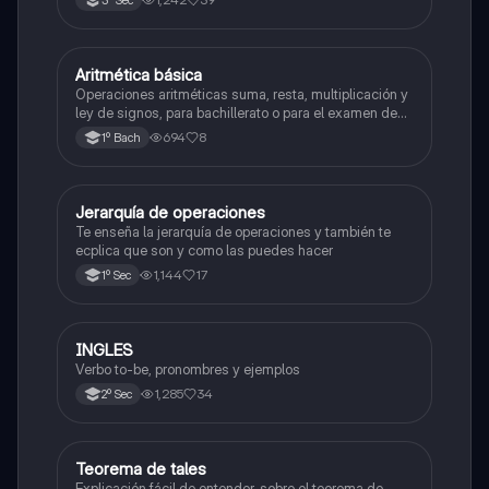
3º Sec
Aritmética básica
Matemáticas
Operaciones aritméticas suma, resta, multiplicación y
ley de signos, para bachillerato o para el examen de
admisión a la universidad
694
8
1º Bach
Jerarquía de operaciones
Matemáticas
Te enseña la jerarquía de operaciones y también te
ecplica que son y como las puedes hacer
1,144
17
1º Sec
INGLES
Inglés
Verbo to-be, pronombres y ejemplos
1,285
34
2º Sec
Teorema de tales
Matemáticas
Explicación fácil de entender, sobre el teorema de