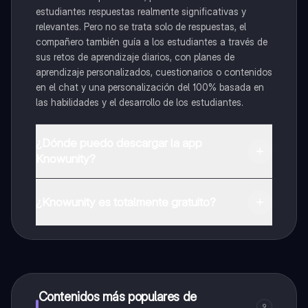
estudiantes respuestas realmente significativas y
relevantes. Pero no se trata solo de respuestas, el
compañero también guía a los estudiantes a través de
sus retos de aprendizaje diarios, con planes de
aprendizaje personalizados, cuestionarios o contenidos
en el chat y una personalización del 100% basada en
las habilidades y el desarrollo de los estudiantes.
¿Dónde puedo descargar la app
Knowunity?
Puedes descargar la app en Google Play Store y Apple
App Store.
¿Knowunity es totalmente gratuito?
¡Sí lo es! Tienes acceso totalmente gratuito a todo el
contenido de la app, puedes chatear con otros
alumnos y recibir ayuda inmeditamente. Puedes ganar
dinero utilizando la aplicación, que te permitirá acceder
a determinadas funciones.
Contenidos más populares de
9