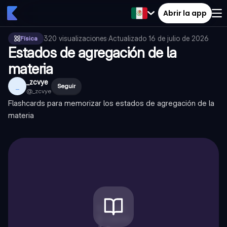
Abrir la app
320
visualizaciones
·
Actualizado
16 de julio de 2026
Física
Estados de agregación de la
materia
_zcvye
_
Seguir
@
_zcvye
Flashcards para memorizar los estados de agregación de la
materia
1
.
Sólido
2
.
Líquido