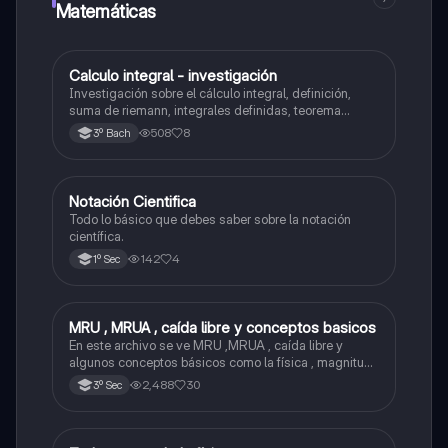
Matemáticas
Calculo integral - investigación
Matemáticas
Investigación sobre el cálculo integral, definición,
suma de riemann, integrales definidas, teorema
fundamental del cálculo, antiderivadas, integrales
508
8
3º Bach
indefinidas y ejemplos.
Notación Cientifica
Matemáticas
Todo lo básico que debes saber sobre la notación
científica.
142
4
1º Sec
MRU , MRUA , caída libre y conceptos basicos
Física
En este archivo se ve MRU ,MRUA , caída libre y
algunos conceptos básicos como la física , magnitud ,
fenómenos físico , etc...
2,488
30
3º Sec