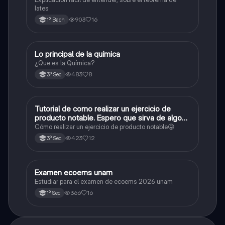
lates
903
16
1º Bach
Lo principal de la química
Química
¿Que es la Química?
483
8
3º Sec
Tutorial de como realizar un ejercicio de
Matemáticas
producto notable. Espero que sirva de algo💕
😜
Cómo realizar un ejercicio de producto notable😜
423
12
3º Sec
Examen ecoems unam
Español
Estudiar para el examen de ecoems 2026 unam
366
16
1º Sec