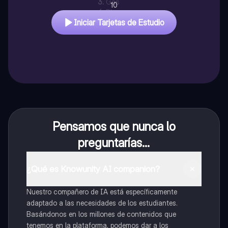
3
.
Gas
10
4
.
Plasma
Iniciar Tarjetas de Estudio
Pensamos que nunca lo
preguntarías...
¿Qué es Knowunity AI companion?
Nuestro compañero de IA está específicamente
adaptado a las necesidades de los estudiantes.
Basándonos en los millones de contenidos que
tenemos en la plataforma, podemos dar a los