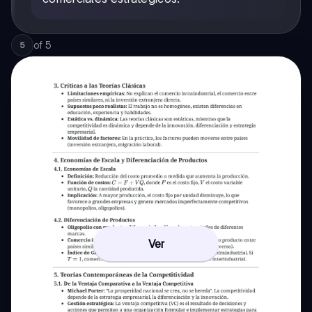
of
5
5
Ver