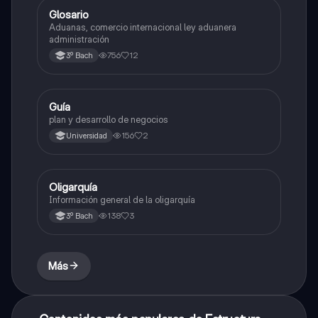
G
Glosario
Estructura socioeconómica
Aduanas, comercio internacional ley aduanera
administración
756
12
3º Bach
G
Guía
Estructura socioeconómica
plan y desarrollo de negocios
156
2
Universidad
O
Oligarquía
Estructura socioeconómica
Información general de la oligarquía
138
3
3º Bach
Más