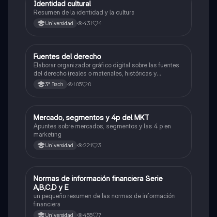
I
Identidad cultural
Estructura socioeconómica
Resumen de la identidad y la cultura
431
4
Universidad
F
Fuentes del derecho
Estructura socioeconómica
Elaborar organizador gráfico digital sobre las fuentes
del derecho (reales o materiales, históricas y
formales) correctamente descritas, anotando su
105
0
3º Bach
concepto, caracteristicas e importancia.
M
Mercado, segmentos y 4p del MKT
Estructura socioeconómica
Apuntes sobre mercados, segmentos y las 4 p en
marketing
221
3
Universidad
N
Normas de información financiera Serie
Estructura socioeconómica
A,B,C,D y E
un pequeño resumen de las normas de información
financiera
455
7
Universidad