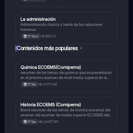
L
La administración
Matemáticas
Administración clasica y teoría de las relaciones
humanas
155
2
3º Bach
Contenidos más populares
9
Quimica ECOEMS(Comipems)
Química
resumen de los temas de quimica que se presentarán
en el próximo examen de nivel media superior en la
zona metropolitana de el valle de México
1,117
48
3º Sec
Historia ECOEMS (Comipems)
Historia
Breve resumen de los temas de historia universal del
examen del examen de media superior ECOEMS del
valle de México
1,245
39
3º Sec