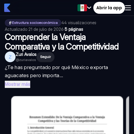
Abrir la app
44
visualizaciones
·
Estructura socioeconómica
Actualizado
21 de julio de 2026
·
5 páginas
Comprender la Ventaja
Comparativa y la Competitividad
Zuri Avalos
Z
Seguir
@
zuriavalos
¿Te has preguntado por qué México exporta
aguacates pero importa...
Mostrar más