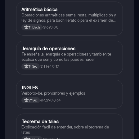
Aritmética básica
Matemáticas
Operaciones aritméticas suma, resta, multiplicación y
ley de signos, para bachillerato o para el examen de
admisión a la universidad
695
8
1º Bach
Jerarquía de operaciones
Matemáticas
Te enseña la jerarquía de operaciones y también te
ecplica que son y como las puedes hacer
1,144
17
1º Sec
INGLES
Inglés
Verbo to-be, pronombres y ejemplos
1,290
34
2º Sec
Teorema de tales
Matemáticas
Explicación fácil de entender, sobre el teorema de
lates