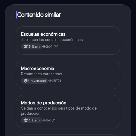
dinero utilizando la aplicación, que te permitirá acceder
a determinadas funciones.
Contenido similar
E
Escuelas económicas
Estructura socioeconómica
Tabla con las escuelas económicas
264
4
3º Bach
M
Macroeconomia
Estructura socioeconómica
Resúmenes para tareas
25
1
Universidad
M
Modos de producción
Estructura socioeconómica
Se dan a conocer los seis tipos de modo de
producción
84
1
3º Bach