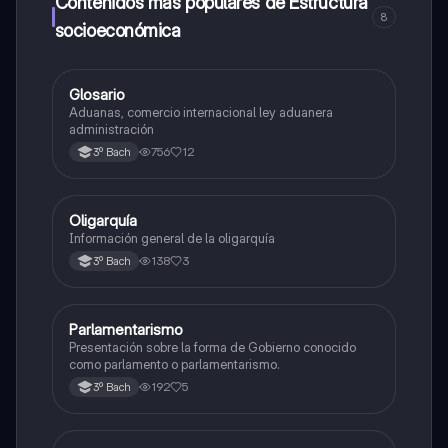
Contenidos más populares de Estructura
8
socioeconómica
G
Glosario
Estructura socioeconómica
Aduanas, comercio internacional ley aduanera
administración
756
12
3º Bach
O
Oligarquía
Estructura socioeconómica
Información general de la oligarquía
138
3
3º Bach
P
Parlamentarismo
Estructura socioeconómica
Presentación sobre la forma de Gobierno conocido
como parlamento o parlamentarismo.
192
5
3º Bach