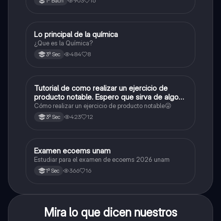
903
16
1º Bach
Lo principal de la química
Química
¿Que es la Química?
484
8
3º Sec
Tutorial de como realizar un ejercicio de
Matemáticas
producto notable. Espero que sirva de algo💕
😜
Cómo realizar un ejercicio de producto notable😜
423
12
3º Sec
Examen ecoems unam
Español
Estudiar para el examen de ecoems 2026 unam
366
16
1º Sec
Mira lo que dicen nuestros