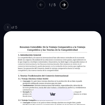
1
/
5
of
5
1
Ver