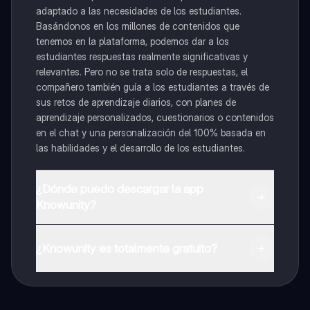
adaptado a las necesidades de los estudiantes.
Basándonos en los millones de contenidos que
tenemos en la plataforma, podemos dar a los
estudiantes respuestas realmente significativas y
relevantes. Pero no se trata solo de respuestas, el
compañero también guía a los estudiantes a través de
sus retos de aprendizaje diarios, con planes de
aprendizaje personalizados, cuestionarios o contenidos
en el chat y una personalización del 100% basada en
las habilidades y el desarrollo de los estudiantes.
¿Dónde puedo descargar la app
Knowunity?
Puedes descargar la app en Google Play Store y Apple
App Store.
¿Knowunity es totalmente gratuito?
¡Sí lo es! Tienes acceso totalmente gratuito a todo el
contenido de la app, puedes chatear con otros
alumnos y recibir ayuda inmeditamente. Puedes ganar