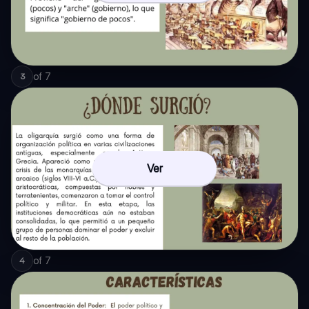
of
7
3
Ver
of
7
4