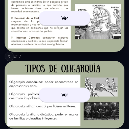
Ver
of
7
5
Ver