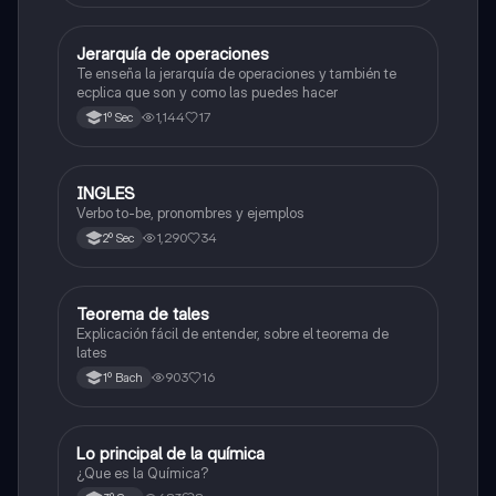
Jerarquía de operaciones
Matemáticas
Te enseña la jerarquía de operaciones y también te
ecplica que son y como las puedes hacer
1,144
17
1º Sec
INGLES
Inglés
Verbo to-be, pronombres y ejemplos
1,290
34
2º Sec
Teorema de tales
Matemáticas
Explicación fácil de entender, sobre el teorema de
lates
903
16
1º Bach
Lo principal de la química
Química
¿Que es la Química?