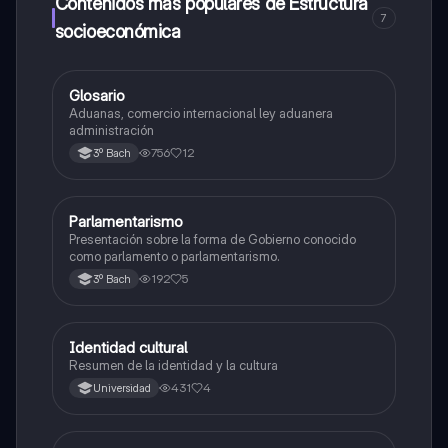
Contenidos más populares de Estructura
7
socioeconómica
Glosario
Estructura socioeconómica
Aduanas, comercio internacional ley aduanera
administración
756
12
3º Bach
Parlamentarismo
Estructura socioeconómica
Presentación sobre la forma de Gobierno conocido
como parlamento o parlamentarismo.
192
5
3º Bach
Identidad cultural
Estructura socioeconómica
Resumen de la identidad y la cultura
431
4
Universidad