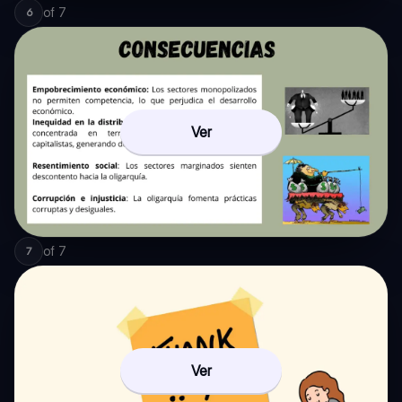
of
7
6
Ver
of
7
7
Ver