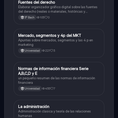
Fuentes del derecho
Estructura socioeconómica
Elaborar organizador gráfico digital sobre las fuentes
del derecho (reales o materiales, históricas y
formales) correctamente descritas, anotando su
105
0
3º Bach
concepto, caracteristicas e importancia.
Mercado, segmentos y 4p del MKT
Estructura socioeconómica
Apuntes sobre mercados, segmentos y las 4 p en
marketing
221
3
Universidad
Normas de información financiera Serie
Estructura socioeconómica
A,B,C,D y E
un pequeño resumen de las normas de información
financiera
455
7
Universidad
La administración
Matemáticas
Administración clasica y teoría de las relaciones
humanas