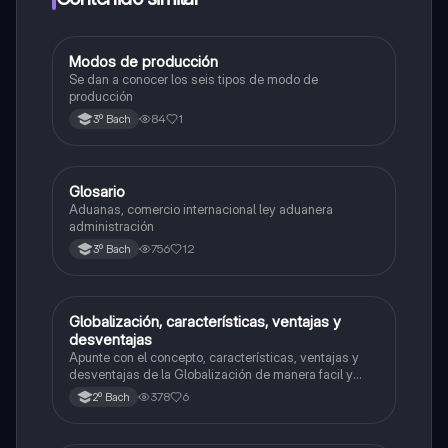
Modos de producción
Estructura socioeconómica
Se dan a conocer los seis tipos de modo de
producción
84
1
3º Bach
Glosario
Estructura socioeconómica
Aduanas, comercio internacional ley aduanera
administración
756
12
3º Bach
Globalización, características, ventajas y
Ética y valores
desventajas
Apunte con el concepto, características, ventajas y
desventajas de la Globalización de manera facil y
rápida.
378
6
2º Bach