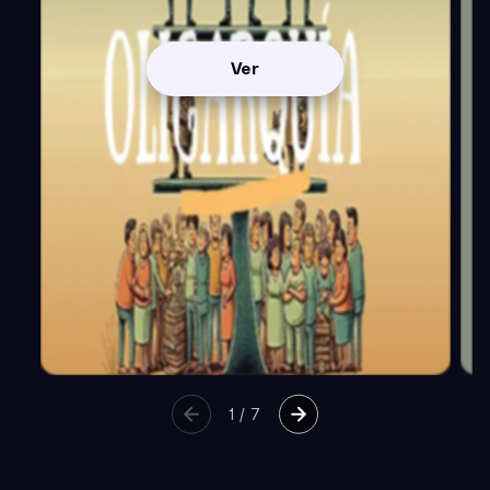
Ver
1
/
7