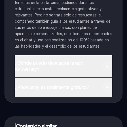
tenemos en la plataforma, podemos dar a los
estudiantes respuestas realmente significativas y
relevantes. Pero no se trata solo de respuestas, el
compañero también guía a los estudiantes a través de
sus retos de aprendizaje diarios, con planes de
aprendizaje personalizados, cuestionarios o contenidos
en el chat y una personalización del 100% basada en
las habilidades y el desarrollo de los estudiantes.
¿Dónde puedo descargar la app
Knowunity?
Puedes descargar la app en Google Play Store y Apple
App Store.
¿Knowunity es totalmente gratuito?
¡Sí lo es! Tienes acceso totalmente gratuito a todo el
contenido de la app, puedes chatear con otros
alumnos y recibir ayuda inmeditamente. Puedes ganar
dinero utilizando la aplicación, que te permitirá acceder
a determinadas funciones.
Contenido similar