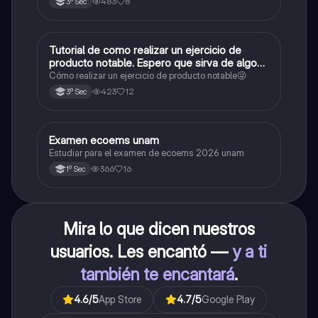
483
8
3º Sec
Tutorial de como realizar un ejercicio de
Matemáticas
producto notable. Espero que sirva de algo💕
😜
Cómo realizar un ejercicio de producto notable😜
423
12
3º Sec
Examen ecoems unam
Español
Estudiar para el examen de ecoems 2026 unam
366
16
1º Sec
Mira lo que dicen nuestros
usuarios. Les encantó —
y a ti
también te encantará
.
4.6
/5
App Store
4.7
/5
Google Play