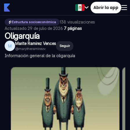
Abrir la app
138
visualizaciones
·
Estructura socioeconómica
Actualizado
29 de julio de 2026
·
7 páginas
Oligarquía
Marite Ramirez Vences
M
Seguir
@
marytheramirezv
Información general de la oligarquía