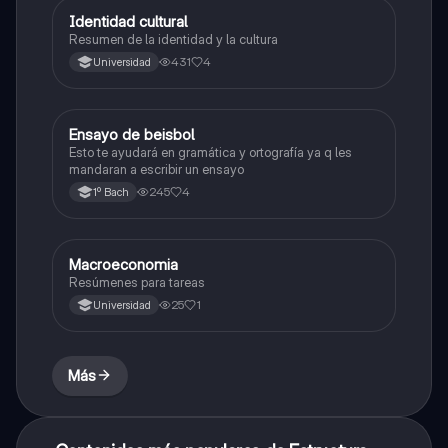
Identidad cultural
Estructura socioeconómica
Resumen de la identidad y la cultura
431
4
Universidad
Ensayo de beisbol
Estructura socioeconómica
Esto te ayudará en gramática y ortografía ya q les
mandaran a escribir un ensayo
245
4
1º Bach
Macroeconomia
Estructura socioeconómica
Resúmenes para tareas
25
1
Universidad
Más