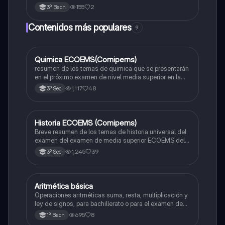
155
2
3º Bach
Contenidos más populares
9
Quimica ECOEMS(Comipems)
Química
resumen de los temas de quimica que se presentarán
en el próximo examen de nivel media superior en la
zona metropolitana de el valle de México
1,117
48
3º Sec
Historia ECOEMS (Comipems)
Historia
Breve resumen de los temas de historia universal del
examen del examen de media superior ECOEMS del
valle de México
1,245
39
3º Sec
Aritmética básica
Matemáticas
Operaciones aritméticas suma, resta, multiplicación y
ley de signos, para bachillerato o para el examen de
admisión a la universidad
695
8
1º Bach