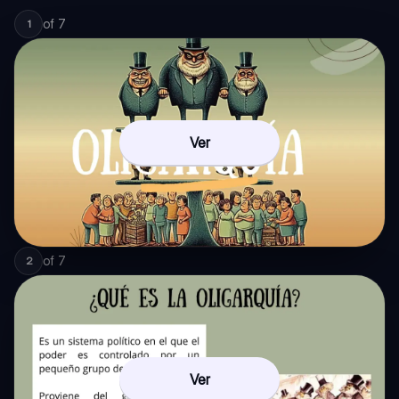
of
7
1
Ver
of
7
2
Ver