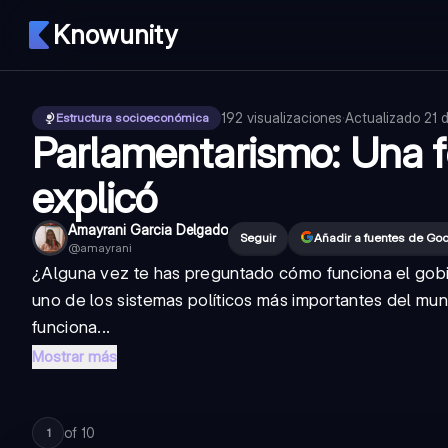
Knowunity
192
visualizaciones
·
Actualizado
21 
Estructura socioeconómica
Parlamentarismo: Una 
explicó
Amayrani Garcia Delgado
Seguir
Añadir a fuentes de Go
@
amayrani
¿Alguna vez te has preguntado cómo funciona el gob
uno de los sistemas políticos más importantes del m
funciona...
Mostrar más
of
10
1