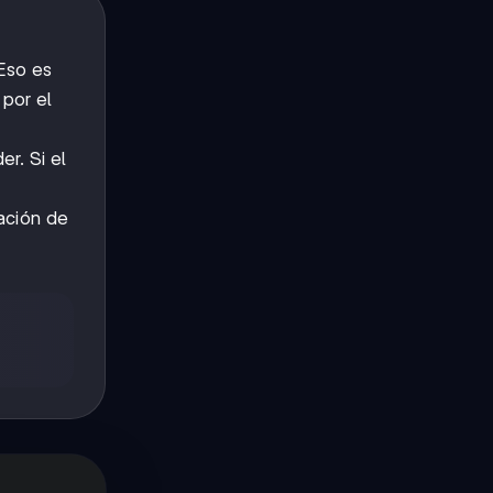
 Eso es
 por el
r. Si el
mación de