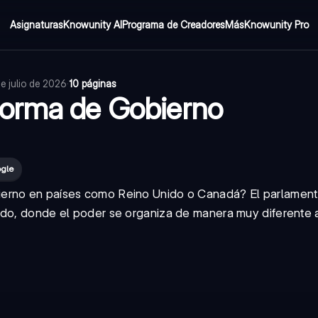
Asignaturas
Knowunity AI
Programa de Creadores
Más
Knowunity Pro
de julio de 2026
·
10 páginas
forma de Gobierno
ogle
ierno en países como Reino Unido o Canadá? El
parlament
undo, donde el poder se organiza de manera muy diferente