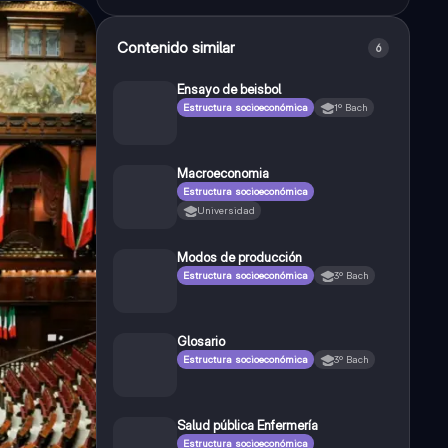
Contenido similar
6
Ensayo de beisbol
Estructura socioeconómica
1º Bach
Macroeconomia
Estructura socioeconómica
Universidad
Modos de producción
Estructura socioeconómica
3º Bach
Glosario
Estructura socioeconómica
3º Bach
Salud pública Enfermería
Estructura socioeconómica