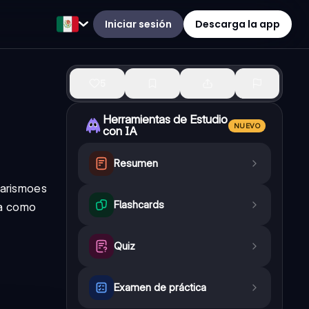
Iniciar sesión
Descarga la app
5
Herramientas de Estudio
NUEVO
con IA
Resumen
arismo
es
Flashcards
 a como
Quiz
Examen de práctica