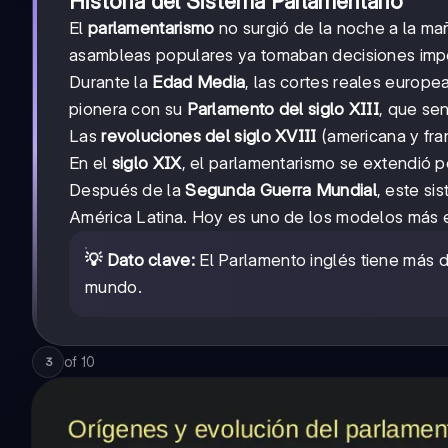
Historia del Sistema Parlamentario
El
parlamentarismo
no surgió de la noche a la ma
asambleas populares ya tomaban decisiones imp
Durante la
Edad Media
, las cortes reales europe
pionera con su
Parlamento del siglo XIII
, que se
Las
revoluciones del siglo XVIII
(americana y fra
En el
siglo XIX
, el parlamentarismo se extendió p
Después de la
Segunda Guerra Mundial
, este si
América Latina. Hoy es uno de los modelos más 
💡 Dato clave:
El Parlamento inglés tiene más d
mundo.
of
10
3