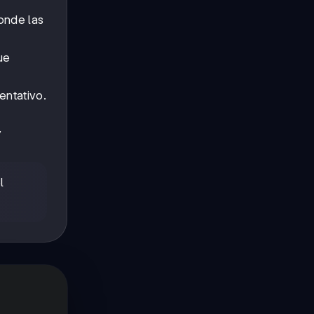
donde las
ue
entativo.
y
l