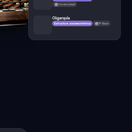
Universidad
Oligarquía
Estructura socioeconómica
3º Bach