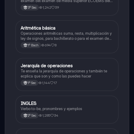
examen del examen de media superior ECOEMS del
valle de México
1,242
39
3º Sec
Aritmética básica
Matemáticas
Operaciones aritméticas suma, resta, multiplicación y
ley de signos, para bachillerato o para el examen de
admisión a la universidad
694
8
1º Bach
Jerarquía de operaciones
Matemáticas
Te enseña la jerarquía de operaciones y también te
ecplica que son y como las puedes hacer
1,144
17
1º Sec
INGLES
Inglés
Verbo to-be, pronombres y ejemplos
1,285
34
2º Sec