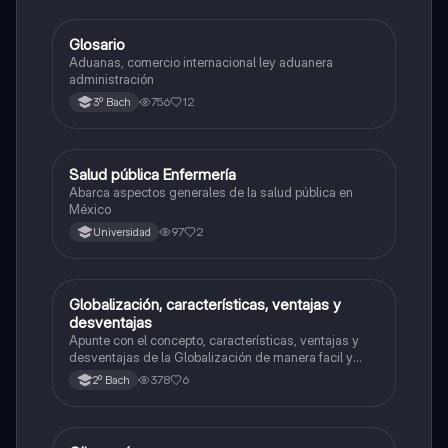
Glosario
Estructura socioeconómica
Aduanas, comercio internacional ley aduanera
administración
756
12
3º Bach
Salud pública Enfermería
Estructura socioeconómica
Abarca aspectos generales de la salud pública en
México
97
2
Universidad
Globalización, características, ventajas y
Ética y valores
desventajas
Apunte con el concepto, características, ventajas y
desventajas de la Globalización de manera facil y
rápida.
378
6
2º Bach