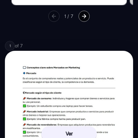
1
/
7
of
7
1
Ver