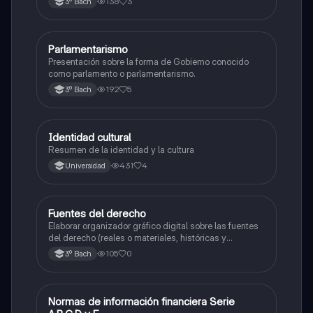
138
3
3º Bach
Parlamentarismo
Estructura socioeconómica
Presentación sobre la forma de Gobierno conocido
como parlamento o parlamentarismo.
192
5
3º Bach
Identidad cultural
Estructura socioeconómica
Resumen de la identidad y la cultura
431
4
Universidad
Fuentes del derecho
Estructura socioeconómica
Elaborar organizador gráfico digital sobre las fuentes
del derecho (reales o materiales, históricas y
formales) correctamente descritas, anotando su
105
0
3º Bach
concepto, caracteristicas e importancia.
Normas de información financiera Serie
Estructura socioeconómica