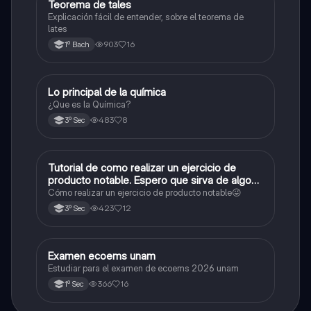
Teorema de tales
Matemáticas
Explicación fácil de entender, sobre el teorema de
lates
903
16
1º Bach
Lo principal de la química
Química
¿Que es la Química?
483
8
3º Sec
Tutorial de como realizar un ejercicio de
Matemáticas
producto notable. Espero que sirva de algo💕
😜
Cómo realizar un ejercicio de producto notable😜
423
12
3º Sec
Examen ecoems unam
Español
Estudiar para el examen de ecoems 2026 unam
366
16
1º Sec