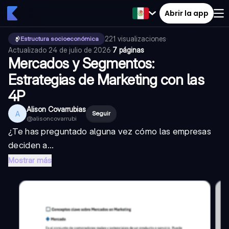
Abrir la app
221
visualizaciones
·
Estructura socioeconómica
Actualizado
24 de julio de 2026
·
7 páginas
Mercados y Segmentos:
Estrategias de Marketing con las
4P
Alison Covarrubias
A
Seguir
@
alisoncovarrubi
¿Te has preguntado alguna vez cómo las empresas
deciden a...
Mostrar más