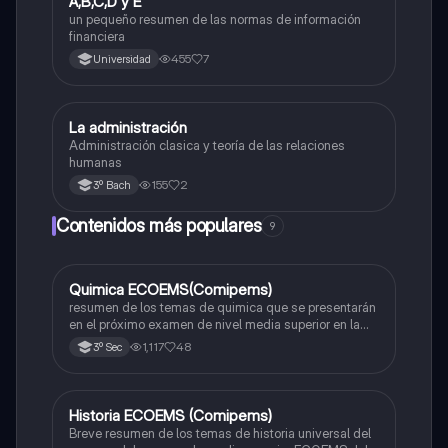
A,B,C,D y E
un pequeño resumen de las normas de información
financiera
455
7
Universidad
La administración
Matemáticas
Administración clasica y teoría de las relaciones
humanas
155
2
3º Bach
Contenidos más populares
9
Quimica ECOEMS(Comipems)
Química
resumen de los temas de quimica que se presentarán
en el próximo examen de nivel media superior en la
zona metropolitana de el valle de México
1,117
48
3º Sec
Historia ECOEMS (Comipems)
Historia
Breve resumen de los temas de historia universal del