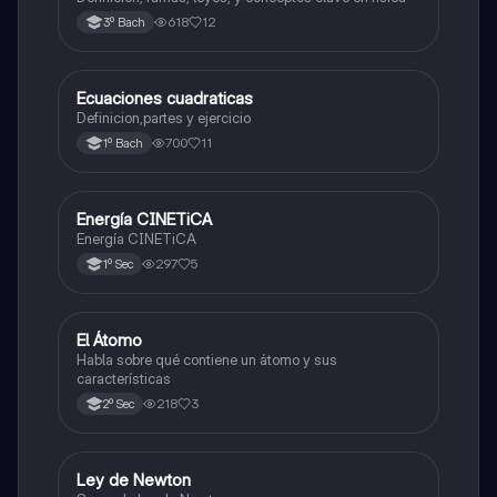
618
12
3º Bach
Ecuaciones cuadraticas
Física
Definicion,partes y ejercicio
700
11
1º Bach
Energía CINETiCA
Física
Energía CINETiCA
297
5
1º Sec
El Átomo
Física
Habla sobre qué contiene un átomo y sus
características
218
3
2º Sec
Ley de Newton
Física