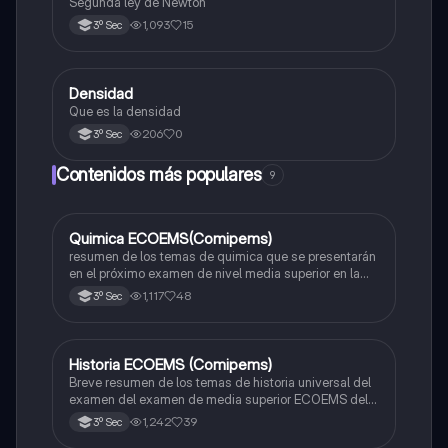
Segunda ley de Newton
1,093
15
3º Sec
Densidad
Matemáticas
Que es la densidad
206
0
3º Sec
Contenidos más populares
9
Quimica ECOEMS(Comipems)
Química
resumen de los temas de quimica que se presentarán
en el próximo examen de nivel media superior en la
zona metropolitana de el valle de México
1,117
48
3º Sec
Historia ECOEMS (Comipems)
Historia
Breve resumen de los temas de historia universal del
examen del examen de media superior ECOEMS del
valle de México
1,242
39
3º Sec