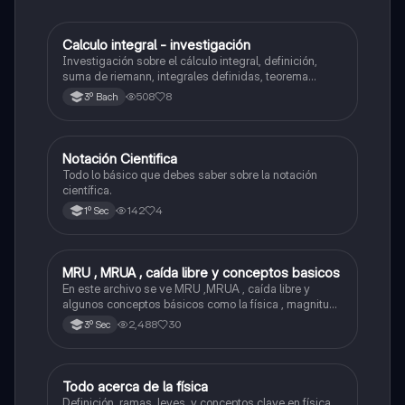
Calculo integral - investigación
Matemáticas
Investigación sobre el cálculo integral, definición,
suma de riemann, integrales definidas, teorema
fundamental del cálculo, antiderivadas, integrales
508
8
3º Bach
indefinidas y ejemplos.
Notación Cientifica
Matemáticas
Todo lo básico que debes saber sobre la notación
científica.
142
4
1º Sec
MRU , MRUA , caída libre y conceptos basicos
Física
En este archivo se ve MRU ,MRUA , caída libre y
algunos conceptos básicos como la física , magnitud ,
fenómenos físico , etc...
2,488
30
3º Sec
Todo acerca de la física
Física
Definición, ramas, leyes, y conceptos clave en física