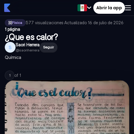
Abrir la app
577
visualizaciones
·
Actualizado
16 de julio de 2026
·
Física
1 página
¿Que es calor?
Saori Herrera
S
Seguir
@
saoriherrera
Química
of
1
1