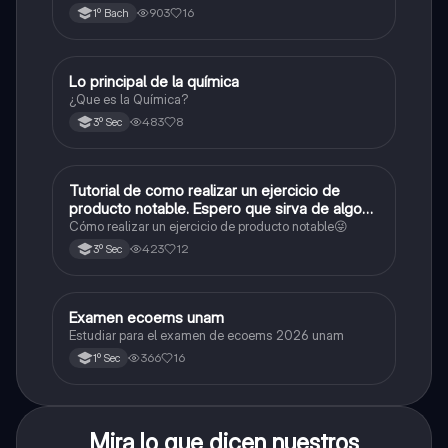
903
16
1º Bach
Lo principal de la química
Química
¿Que es la Química?
483
8
3º Sec
Tutorial de como realizar un ejercicio de
Matemáticas
producto notable. Espero que sirva de algo💕
😜
Cómo realizar un ejercicio de producto notable😜
423
12
3º Sec
Examen ecoems unam
Español
Estudiar para el examen de ecoems 2026 unam
366
16
1º Sec
Mira lo que dicen nuestros