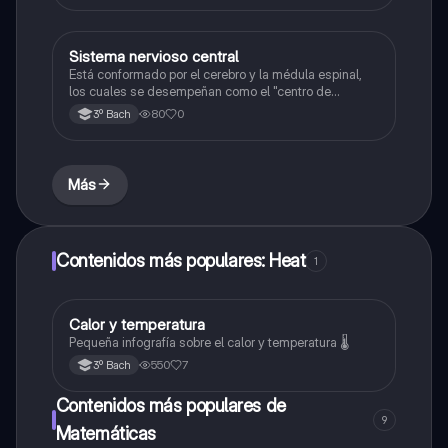
Sistema nervioso central
Química
Está conformado por el cerebro y la médula espinal,
los cuales se desempeñan como el "centro de
procesamiento" principal para todo el sistema
80
0
3º Bach
nervioso y controlan todas las funciones del cuerpo.
Más
Contenidos más populares: Heat
1
Calor y temperatura
Física
Pequeña infografía sobre el calor y temperatura 🌡️
550
7
3º Bach
Contenidos más populares de
9
Matemáticas