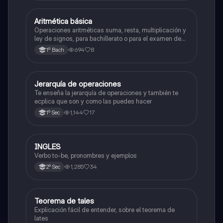
Aritmética básica
Matemáticas
Operaciones aritméticas suma, resta, multiplicación y
ley de signos, para bachillerato o para el examen de
admisión a la universidad
694
8
1º Bach
Jerarquía de operaciones
Matemáticas
Te enseña la jerarquía de operaciones y también te
ecplica que son y como las puedes hacer
1,144
17
1º Sec
INGLES
Inglés
Verbo to-be, pronombres y ejemplos
1,285
34
2º Sec
Teorema de tales
Matemáticas
Explicación fácil de entender, sobre el teorema de
lates