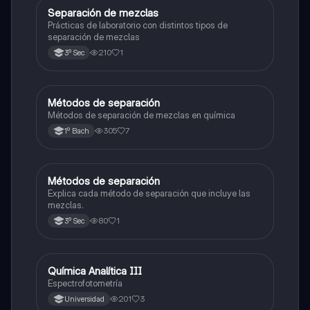
Separación de mezclas
Química
Prácticas de laboratorio con distintos tipos de
separación de mezclas
210
1
3º Sec
Métodos de separación
Química
Métodos de separación de mezclas en química
305
7
1º Bach
Métodos de separación
Química
Explica cada método de separación que incluye las
mezclas.
80
1
3º Sec
Química Analítica III
Química
Espectrofotometría
201
3
Universidad