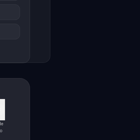
de
ro