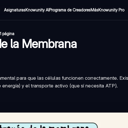
Asignaturas
Knowunity AI
Programa de Creadores
Más
Knowunity Pro
1 página
 de la Membrana
amental para que las células funcionen correctamente. Exi
e energía) y el transporte activo (que sí necesita ATP).