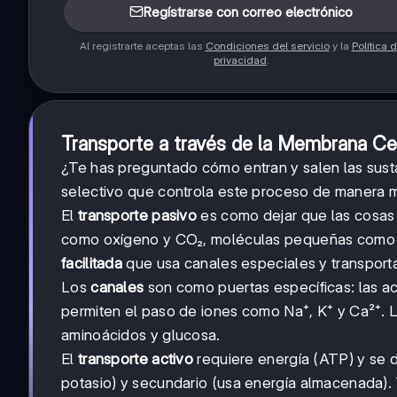
Regístrarse con correo electrónico
Al registrarte aceptas las
Condiciones del servicio
y la
Política 
privacidad
.
Transporte a través de la Membrana Cel
¿Te has preguntado cómo entran y salen las sust
selectivo que controla este proceso de manera m
El
transporte pasivo
es como dejar que las cosas 
como oxígeno y CO₂, moléculas pequeñas como 
facilitada
que usa canales especiales y transport
Los
canales
son como puertas específicas: las ac
permiten el paso de iones como Na⁺, K⁺ y Ca²⁺.
aminoácidos y glucosa.
El
transporte activo
requiere energía (ATP) y se 
potasio) y secundario (usa energía almacenada).