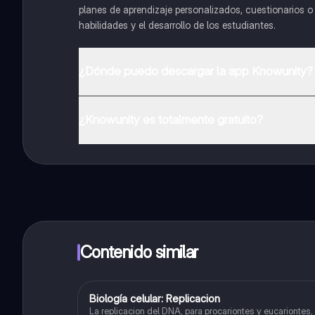
planes de aprendizaje personalizados, cuestionarios 
habilidades y el desarrollo de los estudiantes.
¿Dónde puedo descargar la app Knowunity?
Puedes descargar la app en Google Play Store y Apple
¿Knowunity es totalmente gratuito?
¡Sí lo es! Tienes acceso totalmente gratuito a todo e
inmeditamente. Puedes ganar dinero utilizando la apli
Contenido similar
Biología celular: Replicacion
Biología
La replicacion del DNA, para procariontes y eucariontes,