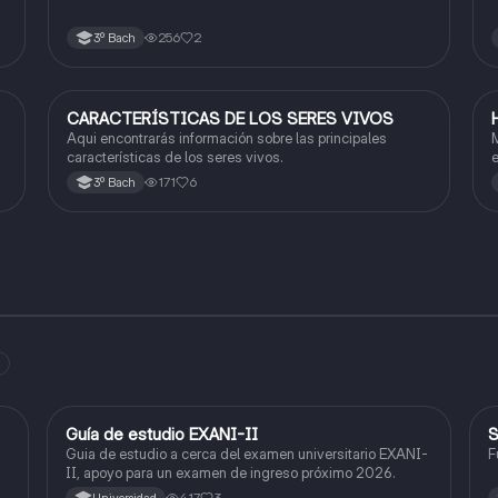
256
2
3º Bach
CARACTERÍSTICAS DE LOS SERES VIVOS
Biología
Aqui encontrarás información sobre las principales
M
características de los seres vivos.
e
171
6
3º Bach
Guía de estudio EXANI-II
S
Historia
Guia de estudio a cerca del examen universitario EXANI-
F
II, apoyo para un examen de ingreso próximo 2026.
417
3
Universidad