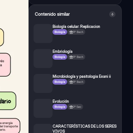
Contenido similar
6
Biología celular: Replicacion
Biología
3º Bach
Embriología
Biología
3º Bach
Microbiología y pasitologia Exani ii
Biología
3º Bach
Evolución
Biología
2º Sec
CARACTERÍSTICAS DE LOS SERES
VIVOS