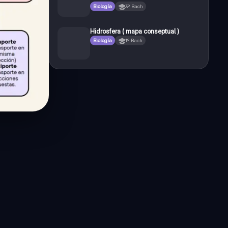
Biología
3º Bach
Hidrosfera ( mapa conseptual )
Biología
1º Bach