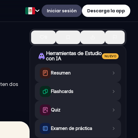
Iniciar sesión
Descarga la app
8
Herramientas de Estudio
NUEVO
con IA
Resumen
sten dos
Flashcards
Quiz
Examen de práctica