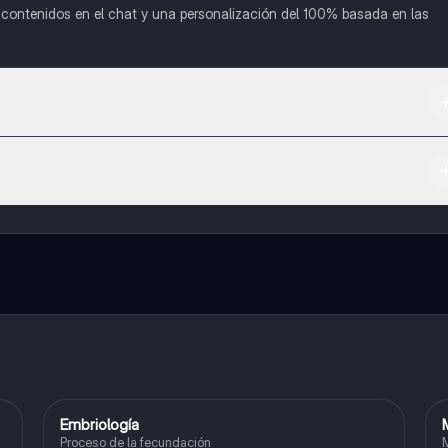
o contenidos en el chat y una personalización del 100% basada en las
 App Store.
l contenido de la app, puedes chatear con otros alumnos y recibir ayuda
cación, que te permitirá acceder a determinadas funciones.
Embriología
Biología
Proceso de la fecundación
M