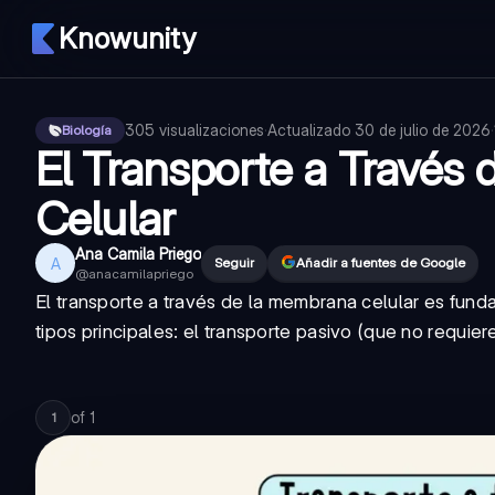
Knowunity
305
visualizaciones
·
Actualizado
30 de julio de 2026
·
Biología
El Transporte a Través
Celular
Ana Camila Priego
A
Seguir
Añadir a fuentes de Google
@
anacamilapriego
El transporte a través de la membrana celular es fund
tipos principales: el transporte pasivo (que no requier
of
1
1