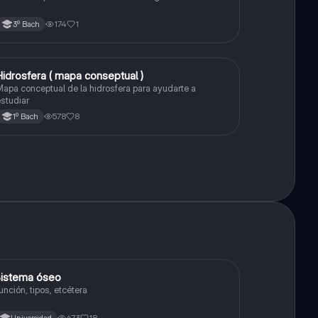
174
1
3º Bach
Hidrosfera ( mapa conseptual )
Biología
apa conceptual de la hidrosfera para ayudarte a
studiar
578
8
1º Bach
istema óseo
Biología
unción, tipos, etcétera
673
18
Universidad