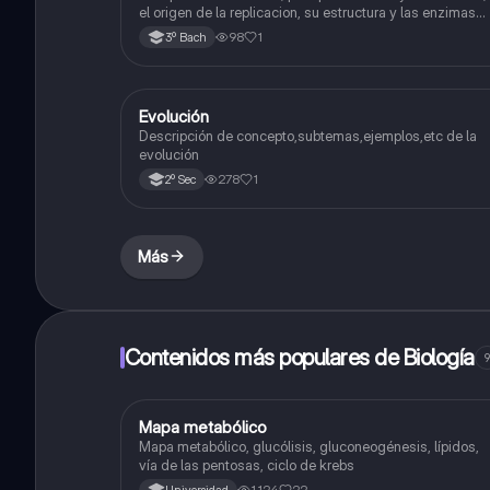
el origen de la replicacion, su estructura y las enzimas
que participan en la síntesis, etc.
98
1
3º Bach
Evolución
Biología
Descripción de concepto,subtemas,ejemplos,etc de la
evolución
278
1
2º Sec
Más
Contenidos más populares de Biología
9
Mapa metabólico
Biología
Mapa metabólico, glucólisis, gluconeogénesis, lípidos,
vía de las pentosas, ciclo de krebs
1,124
22
Universidad