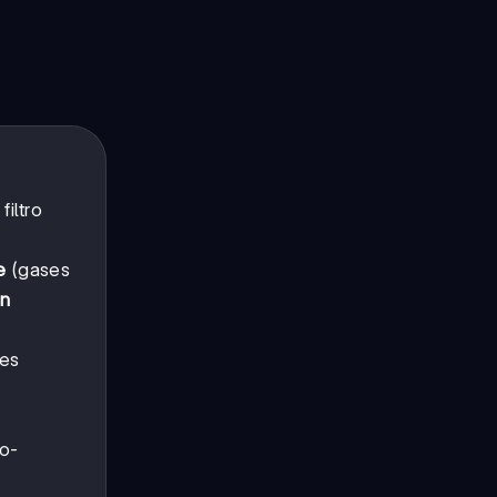
iltro
e
(gases
ón
les
io-