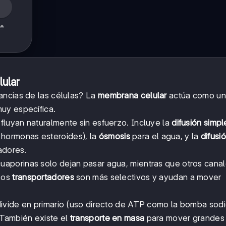
de
ular
ancias de las células? La
membrana celular
actúa como un f
uy específica.
fluyan naturalmente sin esfuerzo. Incluye la
difusión simpl
hormonas esteroides), la
ósmosis
para el agua, y la
difusi
adores.
uaporinas solo dejan pasar agua, mientras que otros cana
 Los
transportadores
son más selectivos y ayudan a mover
divide en primario (uso directo de ATP como la bomba sod
 También existe el
transporte en masa
para mover grandes