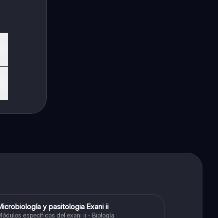
Microbiología y pasitologia Exani ii
Biología
ódulos específicos del exani ii - Biología