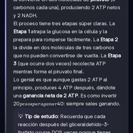
carbonos cada una), produciendo 2 ATP netos
y 2 NADH.
El proceso tiene tres etapas súper claras. La
Etapa 1
atrapa la glucosa en la célula y la
prepara para romperse fácilmente. La
Etapa 2
la divide en dos moléculas de tres carbonos
que no pueden convertirse de vuelta. La
Etapa
3
(que ocurre dos veces) recolecta ATP
mientras forma el piruvato final.
Lo genial es que aunque gastas 2 ATP al
principio, produces 4 ATP después, dándote
una
ganancia neta de 2 ATP
. Es como invertir
20
20
40: siempre sales ganando.
p
esos
p
a
r
a
g
ana
r
pesos
para
💡
Tip de estudio
: Recuerda que cada
ganar
reacción después del gliceraldehído-3-
fosfato ocurre DOS veces porque tienes