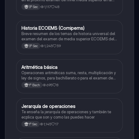
zona metropolitana de el valle de México
1,117
48
3º Sec
Historia ECOEMS (Comipems)
Historia
Breve resumen de los temas de historia universal del
examen del examen de media superior ECOEMS del
valle de México
1,245
39
3º Sec
Aritmética básica
Matemáticas
Operaciones aritméticas suma, resta, multiplicación y
ley de signos, para bachillerato o para el examen de
admisión a la universidad
695
8
1º Bach
Jerarquía de operaciones
Matemáticas
Te enseña la jerarquía de operaciones y también te
ecplica que son y como las puedes hacer
1,145
17
1º Sec