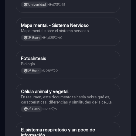
673
18
Universidad
Mapa mental - Sistema Nervioso
Biología
Mapa mental sobre el sistema nervioso
1,635
40
3º Bach
Fotosíntesis
Biología
Biología
289
2
2º Bach
Célula animal y vegetal
Biología
En resumen, este documento te habla sobre qué es,
características, diferencias y similitudes de la célula
animal y célula vegetal.💗
791
9
3º Bach
El sistema respiratorio y un poco de
Biología
información