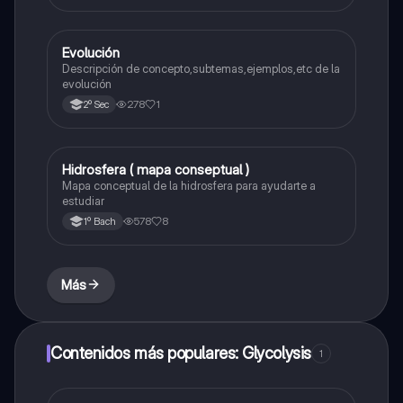
Evolución
Biología
Descripción de concepto,subtemas,ejemplos,etc de la
evolución
278
1
2º Sec
Hidrosfera ( mapa conseptual )
Biología
Mapa conceptual de la hidrosfera para ayudarte a
estudiar
578
8
1º Bach
Más
Contenidos más populares: Glycolysis
1