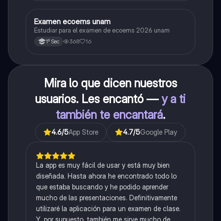
Examen ecoems unam
Español
Estudiar para el examen de ecoems 2026 unam
368
16
1º Sec
Mira lo que dicen nuestros
usuarios. Les encantó —
y a ti
también te encantará
.
4.6
/5
App Store
4.7
/5
Google Play
La app es muy fácil de usar y está muy bien
diseñada. Hasta ahora he encontrado todo lo
que estaba buscando y he podido aprender
mucho de las presentaciones. Definitivamente
utilizaré la aplicación para un examen de clase.
Y, por supuesto, también me sirve mucho de