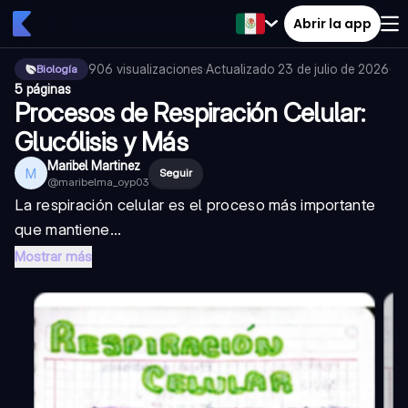
Abrir la app
906
visualizaciones
·
Actualizado
23 de julio de 2026
·
Biología
5 páginas
Procesos de Respiración Celular:
Glucólisis y Más
Maribel Martinez
M
Seguir
@
maribelma_oyp03
La respiración celular es el proceso más importante
que mantiene...
Mostrar más