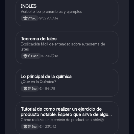
INGLES
Inglés
Verbo to-be, pronombres y ejemplos
1,295
34
2º Sec
Teorema de tales
Matemáticas
Explicación fácil de entender, sobre el teorema de
lates
903
16
1º Bach
Lo principal de la química
Química
¿Que es la Química?
484
8
3º Sec
Tutorial de como realizar un ejercicio de
Matemáticas
producto notable. Espero que sirva de algo💕
😜
Cómo realizar un ejercicio de producto notable😜
423
12
3º Sec