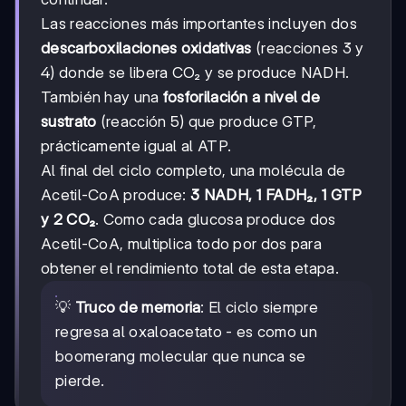
Las reacciones más importantes incluyen dos
descarboxilaciones oxidativas
(reacciones 3 y
4) donde se libera CO₂ y se produce NADH.
También hay una
fosforilación a nivel de
sustrato
(reacción 5) que produce GTP,
prácticamente igual al ATP.
Al final del ciclo completo, una molécula de
Acetil-CoA produce:
3 NADH, 1 FADH₂, 1 GTP
y 2 CO₂
. Como cada glucosa produce dos
Acetil-CoA, multiplica todo por dos para
obtener el rendimiento total de esta etapa.
💡
Truco de memoria
: El ciclo siempre
regresa al oxaloacetato - es como un
boomerang molecular que nunca se
pierde.