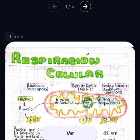
1
/
5
of
5
1
Ver