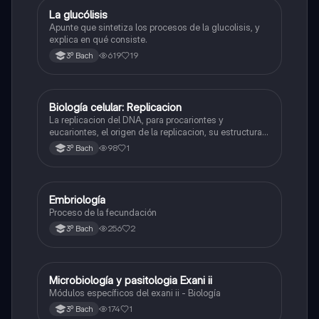
La glucólisis
Biología
Apunte que sintetiza los procesos de la glucolisis, y
explica en qué consiste.
619
19
3º Bach
Biología celular: Replicacion
Biología
La replicacion del DNA, para procariontes y
eucariontes, el origen de la replicacion, su estructura y
las enzimas que participan en la síntesis, etc.
98
1
3º Bach
Embriología
Biología
Proceso de la fecundación
256
2
3º Bach
Microbiología y pasitologia Exani ii
Biología
Módulos específicos del exani ii - Biología
174
1
3º Bach