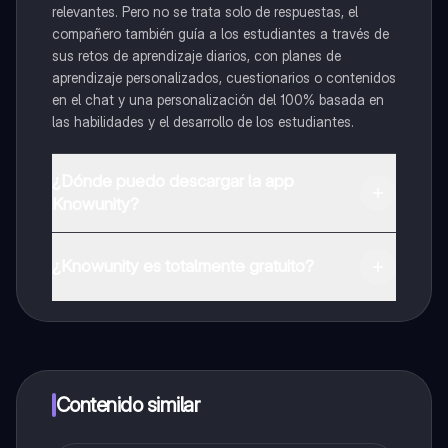
relevantes. Pero no se trata solo de respuestas, el
compañero también guía a los estudiantes a través de
sus retos de aprendizaje diarios, con planes de
aprendizaje personalizados, cuestionarios o contenidos
en el chat y una personalización del 100% basada en
las habilidades y el desarrollo de los estudiantes.
¿Dónde puedo descargar la app
Knowunity?
Puedes descargar la app en Google Play Store y Apple
App Store.
¿Knowunity es totalmente gratuito?
¡Sí lo es! Tienes acceso totalmente gratuito a todo el
contenido de la app, puedes chatear con otros
alumnos y recibir ayuda inmeditamente. Puedes ganar
dinero utilizando la aplicación, que te permitirá acceder
a determinadas funciones.
Contenido similar