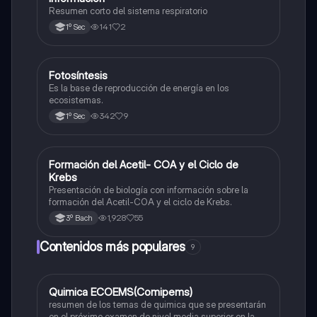
Resumen corto del sistema respiratorio
141
2
1º Sec
Fotosíntesis
Biología
Es la base de reproducción de energía en los
ecosistemas.
342
9
1º Sec
Formación del Acetil- COA y el Ciclo de
Biología
Krebs
Presentación de biología con información sobre la
formación del Acetil-COA y el ciclo de Krebs.
1,928
55
3º Bach
Contenidos más populares
9
Quimica ECOEMS(Comipems)
Química
resumen de los temas de quimica que se presentarán
en el próximo examen de nivel media superior en la