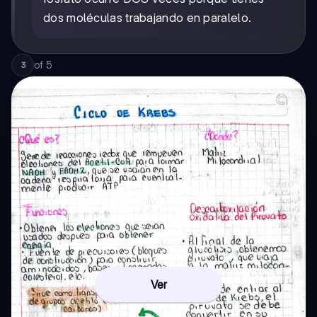
dos moléculas trabajando en paralelo.
of
5
3
Ver