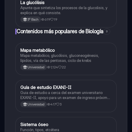
La glucólisis
Biología
Apunte que sintetiza los procesos de la glucolisis, y
explica en qué consiste.
619
19
3º Bach
Contenidos más populares de Biología
9
Mapa metabólico
Biología
Mapa metabólico, glucólisis, gluconeogénesis,
lípidos, vía de las pentosas, ciclo de krebs
1,124
22
Universidad
Guía de estudio EXANI-II
Historia
Guia de estudio a cerca del examen universitario
EXANI-II, apoyo para un examen de ingreso próximo
2026.
417
3
Universidad
Sistema óseo
Biología
Función, tipos, etcétera