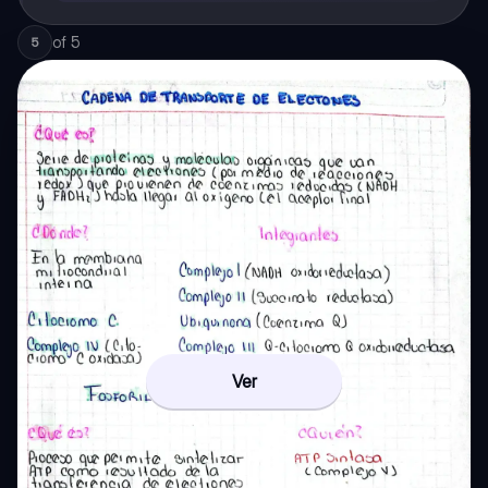
of
5
5
Ver