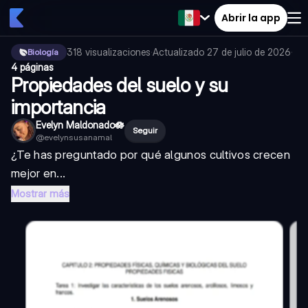
Abrir la app
318
visualizaciones
·
Actualizado
27 de julio de 2026
·
Biología
4 páginas
Propiedades del suelo y su
importancia
Evelyn Maldonado🪷
Seguir
@
evelynsusanamal
¿Te has preguntado por qué algunos cultivos crecen
mejor en...
Mostrar más