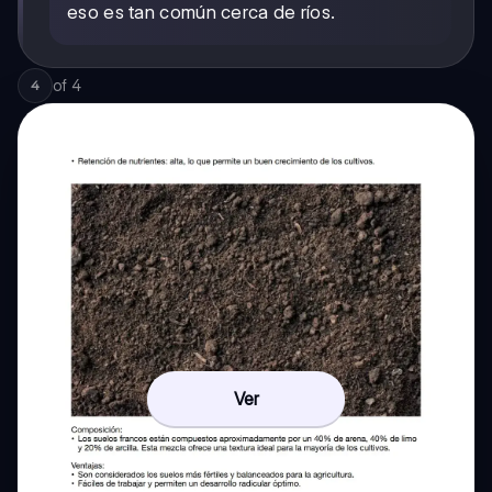
eso es tan común cerca de ríos.
of
4
4
Ver