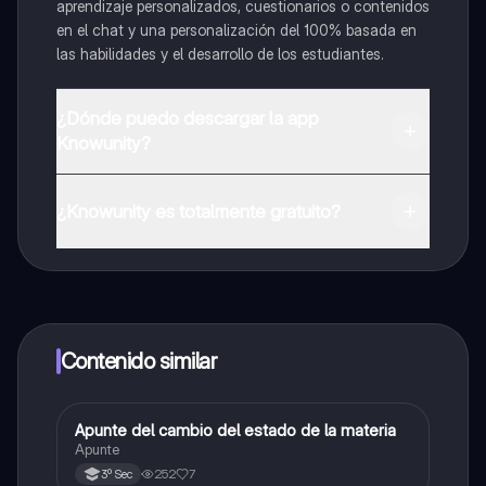
aprendizaje personalizados, cuestionarios o contenidos
en el chat y una personalización del 100% basada en
las habilidades y el desarrollo de los estudiantes.
¿Dónde puedo descargar la app
Knowunity?
Puedes descargar la app en Google Play Store y Apple
App Store.
¿Knowunity es totalmente gratuito?
¡Sí lo es! Tienes acceso totalmente gratuito a todo el
contenido de la app, puedes chatear con otros
alumnos y recibir ayuda inmeditamente. Puedes ganar
dinero utilizando la aplicación, que te permitirá acceder
a determinadas funciones.
Contenido similar
Apunte del cambio del estado de la materia
Biología
Apunte
252
7
3º Sec