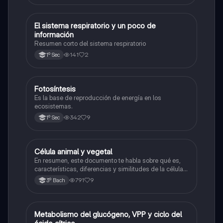
El sistema respiratorio y un poco de
Biología
información
Resumen corto del sistema respiratorio
141
2
1º Sec
Fotosíntesis
Biología
Es la base de reproducción de energía en los
ecosistemas.
342
9
1º Sec
Célula animal y vegetal
Biología
En resumen, este documento te habla sobre qué es,
características, diferencias y similitudes de la célula
animal y célula vegetal.💗
791
9
3º Bach
Metabolismo del glucógeno, VPP y ciclo del
Biología