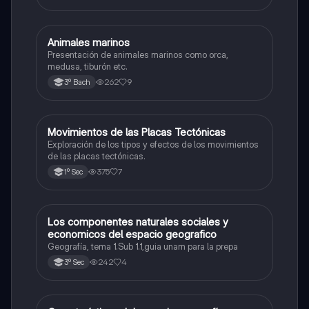
Animales marinos
Biología
Presentación de animales marinos como orca,
medusa, tiburón etc.
262
9
3º Bach
Movimientos de las Placas Tectónicas
Geografía
Exploración de los tipos y efectos de los movimientos
de las placas tectónicas.
375
7
1º Sec
Los componentes naturales sociales y
Geografía
economicos del espacio geografico
Geografía, tema 1.Sub 1.1,guia unam para la prepa
242
4
3º Sec