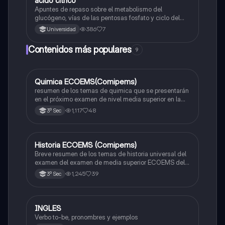
ácido cítrico
Apuntes de repaso sobre el metabolismo del
glucógeno, vías de las pentosas fosfato y ciclo del
ácido cítrico
386
7
Universidad
Contenidos más populares
9
Quimica ECOEMS(Comipems)
Química
resumen de los temas de quimica que se presentarán
en el próximo examen de nivel media superior en la
zona metropolitana de el valle de México
1,117
48
3º Sec
Historia ECOEMS (Comipems)
Historia
Breve resumen de los temas de historia universal del
examen del examen de media superior ECOEMS del
valle de México
1,245
39
3º Sec
INGLES
Inglés
Verbo to-be, pronombres y ejemplos