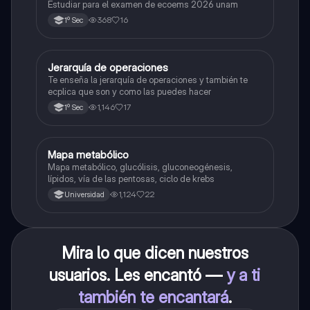
Estudiar para el examen de ecoems 2026 unam
368
16
1º Sec
Jerarquía de operaciones
Matemáticas
Te enseña la jerarquía de operaciones y también te
ecplica que son y como las puedes hacer
1,146
17
1º Sec
Mapa metabólico
Biología
Mapa metabólico, glucólisis, gluconeogénesis,
lípidos, vía de las pentosas, ciclo de krebs
1,124
22
Universidad
Mira lo que dicen nuestros
usuarios. Les encantó —
y a ti
también te encantará
.