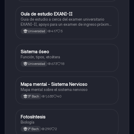
Guía de estudio EXANI-II
Historia
Guia de estudio a cerca del examen universitario
EXANI-II, apoyo para un examen de ingreso próximo
2026.
417
3
Universidad
Sistema óseo
Biología
Función, tipos, etcétera
673
18
Universidad
Mapa mental - Sistema Nervioso
Biología
Mapa mental sobre el sistema nervioso
1,635
40
3º Bach
Fotosíntesis
Biología
Biología
290
2
2º Bach