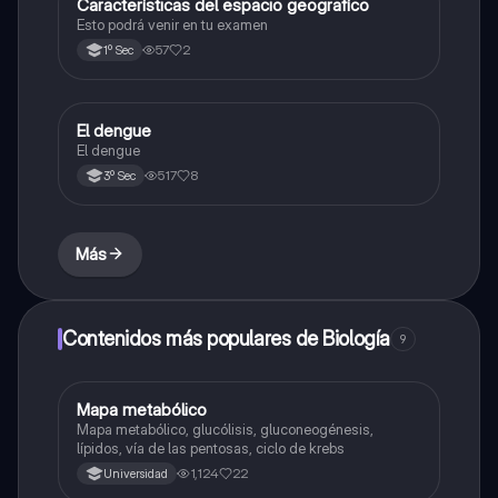
Características del espacio geografíco
Geografía
Esto podrá venir en tu examen
57
2
1º Sec
El dengue
Historia
El dengue
517
8
3º Sec
Más
Contenidos más populares de Biología
9
Mapa metabólico
Biología
Mapa metabólico, glucólisis, gluconeogénesis,
lípidos, vía de las pentosas, ciclo de krebs
1,124
22
Universidad