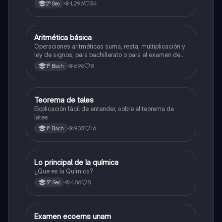
1,296
34
2º Sec
Aritmética básica
Matemáticas
Operaciones aritméticas suma, resta, multiplicación y
ley de signos, para bachillerato o para el examen de
admisión a la universidad
696
8
1º Bach
Teorema de tales
Matemáticas
Explicación fácil de entender, sobre el teorema de
lates
903
16
1º Bach
Lo principal de la química
Química
¿Que es la Química?
486
8
3º Sec
Examen ecoems unam
Español