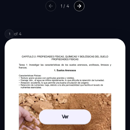
1
/
4
of
4
1
Ver