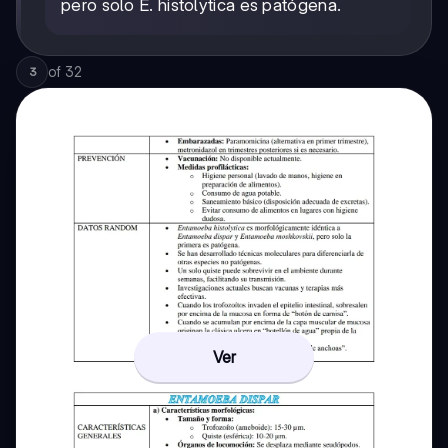
pero solo E. histolytica es patógena.
of
32
3
Ver