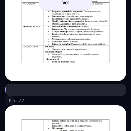
Ver
of
32
8