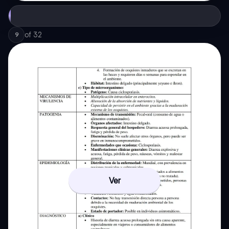
of
32
9
Ver