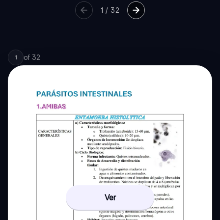
1
/
32
of
32
1
Ver