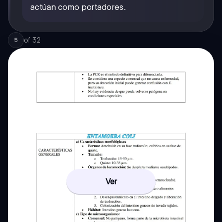
actúan como portadores.
of
32
5
Ver