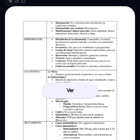
of
32
15
Ver