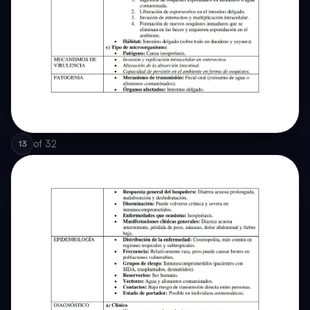
of
32
13