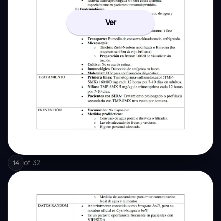
Ver
of
32
14