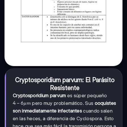
Cryptosporidium parvum: El Parásito
Resistente
Cryptosporidium parvum
es súper pequeño
4-
4
−
6
pero muy problemático. Sus
ooquistes
μ
m
6
son inmediatamente infectantes
cuando salen
μm
en las heces, a diferencia de Cyclospora. Esto
hace que sea más fácil la transmisión persona a