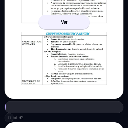
Ver
of
32
11