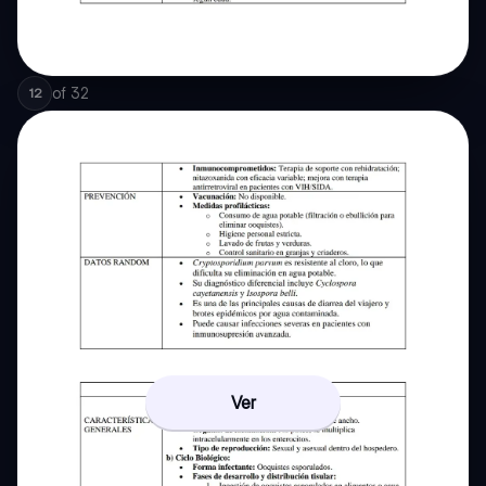
of
32
12
Ver