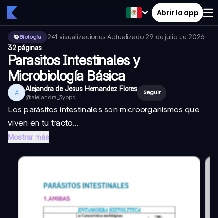
Abrir la app
241
visualizaciones
·
Actualizado
29 de julio de 2026
·
Biología
32 páginas
Parasitos Intestinales y
Microbiología Básica
Alejandra de Jesus Hernandez Flores
A
Seguir
@
alejandra_3yopo
Los parásitos intestinales son microorganismos que
viven en tu tracto...
Mostrar más