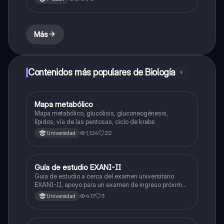
Más
Contenidos más populares de Biología
9
Mapa metabólico
Biología
Mapa metabólico, glucólisis, gluconeogénesis,
lípidos, vía de las pentosas, ciclo de krebs
1,124
22
Universidad
Guía de estudio EXANI-II
Historia
Guia de estudio a cerca del examen universitario
EXANI-II, apoyo para un examen de ingreso próximo
2026.
417
3
Universidad