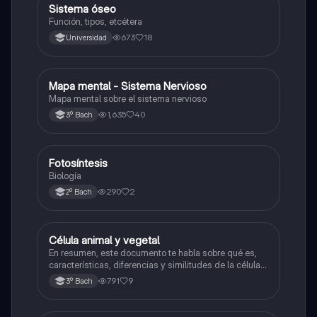
Sistema óseo
Biología
Función, tipos, etcétera
673
18
Universidad
Mapa mental - Sistema Nervioso
Biología
Mapa mental sobre el sistema nervioso
1,635
40
3º Bach
Fotosíntesis
Biología
Biología
290
2
2º Bach
Célula animal y vegetal
Biología
En resumen, este documento te habla sobre qué es,
características, diferencias y similitudes de la célula
animal y célula vegetal.💗
791
9
3º Bach