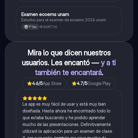
Examen ecoems unam
Español
Estudiar para el examen de ecoems 2026 unam
368
16
1º Sec
Mira lo que dicen nuestros
usuarios. Les encantó —
y a ti
también te encantará
.
4.6
/5
App Store
4.7
/5
Google Play
La app es muy fácil de usar y está muy bien
diseñada. Hasta ahora he encontrado todo lo
que estaba buscando y he podido aprender
mucho de las presentaciones. Definitivamente
utilizaré la aplicación para un examen de clase.
Y, por supuesto, también me sirve mucho de