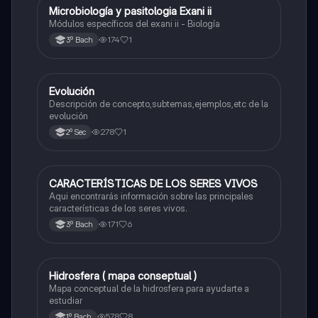
Microbiología y pasitologia Exani ii
Biología
Módulos específicos del exani ii - Biología
174
1
3º Bach
Evolución
Biología
Descripción de concepto,subtemas,ejemplos,etc de la
evolución
278
1
2º Sec
CARACTERÍSTICAS DE LOS SERES VIVOS
Biología
Aqui encontrarás información sobre las principales
características de los seres vivos.
171
6
3º Bach
Hidrosfera ( mapa conseptual )
Biología
Mapa conceptual de la hidrosfera para ayudarte a
estudiar
578
8
1º Bach