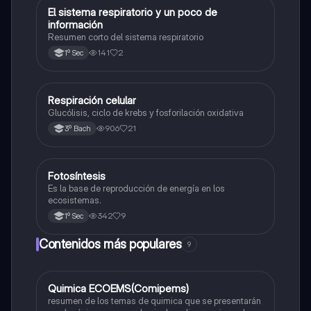
El sistema respiratorio y un poco de
Biología
información
Resumen corto del sistema respiratorio
141
2
1º Sec
Respiración celular
Biología
Glucólisis, ciclo de krebs y fosforilación oxidativa
906
21
3º Bach
Fotosíntesis
Biología
Es la base de reproducción de energía en los
ecosistemas.
342
9
1º Sec
Contenidos más populares
9
Quimica ECOEMS(Comipems)
Química
resumen de los temas de quimica que se presentarán