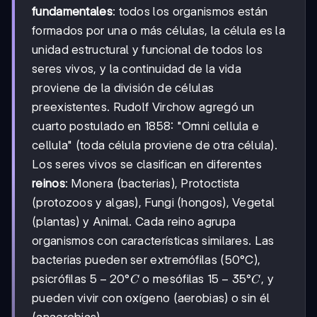
fundamentales
: todos los organismos están
formados por una o más células, la célula es la
unidad estructural y funcional de todos los
seres vivos, y la continuidad de la vida
proviene de la división de células
preexistentes. Rudolf Virchow agregó un
cuarto postulado en 1858: "Omni cellula e
cellula" (toda célula proviene de otra célula).
Los seres vivos se clasifican en diferentes
reinos
: Monera (bacterias), Protoctista
(protozoos y algas), Fungi (hongos), Vegetal
(plantas) y Animal. Cada reino agrupa
organismos con características similares. Las
bacterias pueden ser extremófilas (50°C),
5-
5
−
20°
15-
15
−
35°
psicrófilas
o mesófilas
, y
C
C
20°C
35°C
pueden vivir con oxígeno (aerobias) o sin él