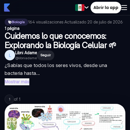
Abrir la app
164
visualizaciones
·
Actualizado
20 de julio de 2026
·
Biología
1 página
Cuidemos lo que conocemos:
Explorando la Biología Celular 🌱
Libni Adame
L
Seguir
@
libniadame
¿Sabías que todos los seres vivos, desde una
bacteria hasta...
Mostrar más
of
1
1