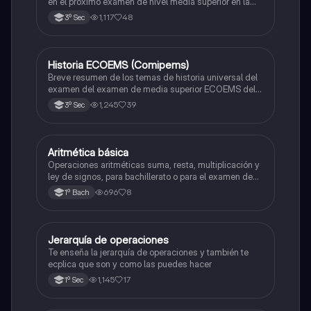
en el próximo examen de nivel media superior en la
zona metropolitana de el valle de México
1,117
48
3º Sec
Historia ECOEMS (Comipems)
Historia
Breve resumen de los temas de historia universal del
examen del examen de media superior ECOEMS del
valle de México
1,245
39
3º Sec
Aritmética básica
Matemáticas
Operaciones aritméticas suma, resta, multiplicación y
ley de signos, para bachillerato o para el examen de
admisión a la universidad
696
8
1º Bach
Jerarquía de operaciones
Matemáticas
Te enseña la jerarquía de operaciones y también te
ecplica que son y como las puedes hacer
1,145
17
1º Sec