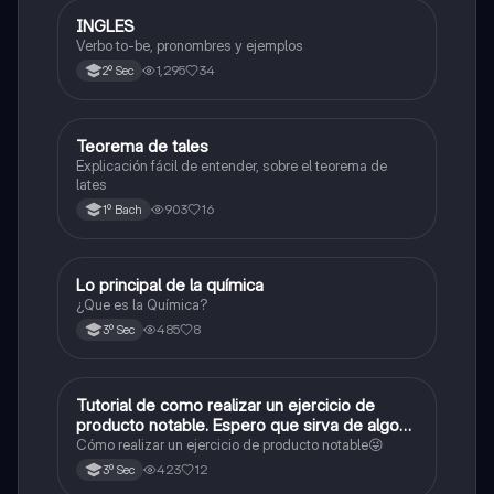
INGLES
Inglés
Verbo to-be, pronombres y ejemplos
1,295
34
2º Sec
Teorema de tales
Matemáticas
Explicación fácil de entender, sobre el teorema de
lates
903
16
1º Bach
Lo principal de la química
Química
¿Que es la Química?
485
8
3º Sec
Tutorial de como realizar un ejercicio de
Matemáticas
producto notable. Espero que sirva de algo💕
😜
Cómo realizar un ejercicio de producto notable😜
423
12
3º Sec