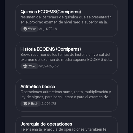
Quimica ECOEMS(Comipems)
Química
resumen de los temas de quimica que se presentarán
en el próximo examen de nivel media superior en la
zona metropolitana de el valle de México
1,117
48
3º Sec
Historia ECOEMS (Comipems)
Historia
Breve resumen de los temas de historia universal del
examen del examen de media superior ECOEMS del
valle de México
1,242
39
3º Sec
Aritmética básica
Matemáticas
Operaciones aritméticas suma, resta, multiplicación y
ley de signos, para bachillerato o para el examen de
admisión a la universidad
694
8
1º Bach
Jerarquía de operaciones
Matemáticas
Te enseña la jerarquía de operaciones y también te