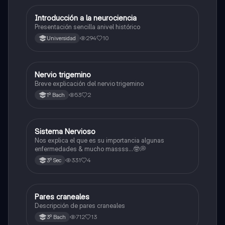
Introducción a la neurociencia
Biología
Presentación sencilla anivel histórico
294
10
Universidad
Nervio trigemino
Biología
Breve explicación del nervio trigemino
53
2
1º Bach
Sistema Nervioso
Biología
Nos explica el que es su importancia algunas
enfermedades & mucho massss…🤓💭
331
4
3º Sec
Pares craneales
Biología
Descripción de pares craneales
712
13
3º Bach