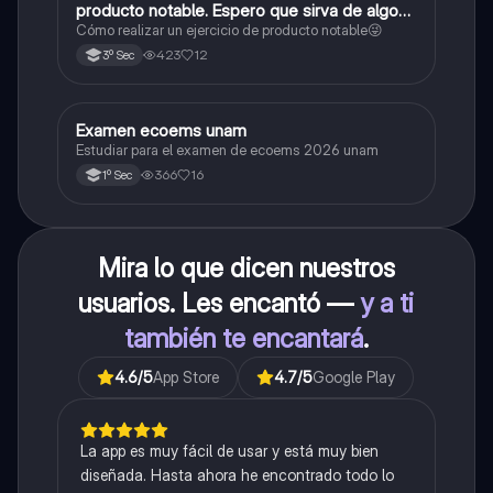
producto notable. Espero que sirva de algo💕
😜
Cómo realizar un ejercicio de producto notable😜
423
12
3º Sec
Examen ecoems unam
Español
Estudiar para el examen de ecoems 2026 unam
366
16
1º Sec
Mira lo que dicen nuestros
usuarios. Les encantó —
y a ti
también te encantará
.
4.6
/5
App Store
4.7
/5
Google Play
La app es muy fácil de usar y está muy bien
diseñada. Hasta ahora he encontrado todo lo