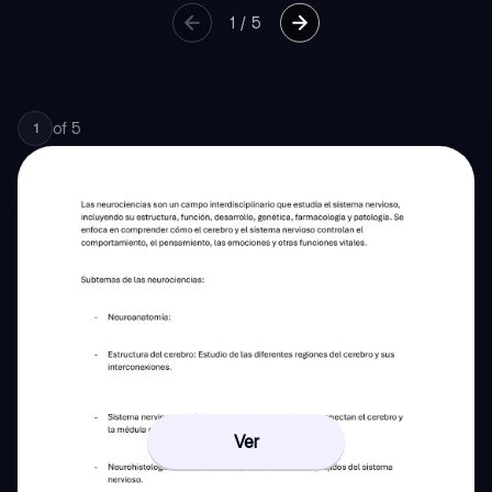
1
/
5
of
5
1
Ver