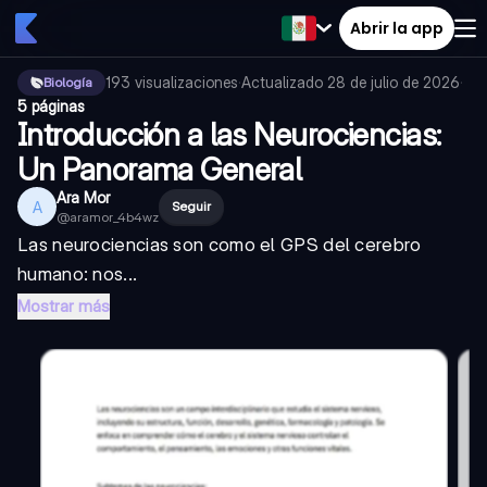
Abrir la app
193
visualizaciones
·
Actualizado
28 de julio de 2026
·
Biología
5 páginas
Introducción a las Neurociencias:
Un Panorama General
Ara Mor
A
Seguir
@
aramor_4b4wz
Las neurociencias son como el GPS del cerebro
humano: nos...
Mostrar más