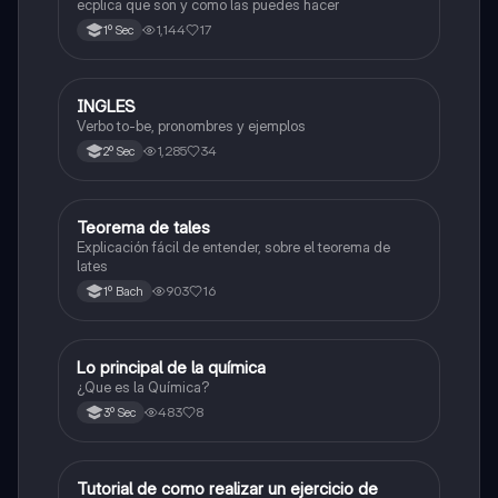
ecplica que son y como las puedes hacer
1,144
17
1º Sec
INGLES
Inglés
Verbo to-be, pronombres y ejemplos
1,285
34
2º Sec
Teorema de tales
Matemáticas
Explicación fácil de entender, sobre el teorema de
lates
903
16
1º Bach
Lo principal de la química
Química
¿Que es la Química?
483
8
3º Sec
Tutorial de como realizar un ejercicio de
Matemáticas