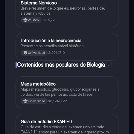
Sistema Nervioso
Biología
Breve resumen de lo que es, neuronas, partes del
sistema y lóbulos
79
2
2º Bach
Introducción a la neurociencia
Biología
Presentación sencilla anivel histórico
294
10
Universidad
Contenidos más populares de Biología
9
Mapa metabólico
Biología
Mapa metabólico, glucólisis, gluconeogénesis,
lípidos, vía de las pentosas, ciclo de krebs
1,124
22
Universidad
Guía de estudio EXANI-II
Historia
Guia de estudio a cerca del examen universitario
EXANI-II, apoyo para un examen de ingreso próximo