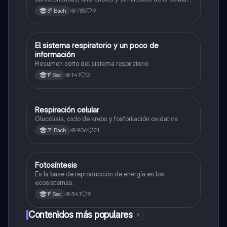
animal y célula vegetal.💗
785
9
3º Bach
El sistema respiratorio y un poco de
Biología
información
Resumen corto del sistema respiratorio
141
2
1º Sec
Respiración celular
Biología
Glucólisis, ciclo de krebs y fosforilación oxidativa
906
21
3º Bach
Fotosíntesis
Biología
Es la base de reproducción de energía en los
ecosistemas.
341
9
1º Sec
Contenidos más populares
9