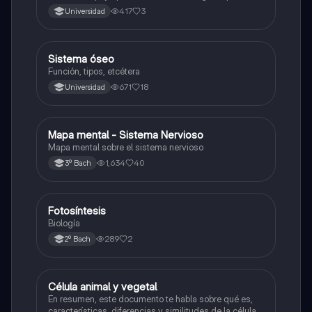
2026.
417
3
Universidad
Sistema óseo
Biología
Función, tipos, etcétera
671
18
Universidad
Mapa mental - Sistema Nervioso
Biología
Mapa mental sobre el sistema nervioso
1,634
40
3º Bach
Fotosíntesis
Biología
Biología
289
2
2º Bach
Célula animal y vegetal
Biología
En resumen, este documento te habla sobre qué es,
características, diferencias y similitudes de la célula