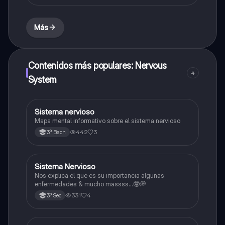
Más
Contenidos más populares: Nervous
4
System
Sistema nervioso
Biología
Mapa mental informativo sobre el sistema nervioso
442
3
3º Bach
Sistema Nervioso
Biología
Nos explica el que es su importancia algunas
enfermedades & mucho massss…🤓💭
331
4
3º Sec