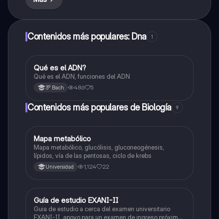
Contenidos más populares: Dna
1
Qué es el ADN?
Biología
Qué es el ADN, funciones del ADN
486
5
3º Bach
Contenidos más populares de Biología
9
Mapa metabólico
Biología
Mapa metabólico, glucólisis, gluconeogénesis,
lípidos, vía de las pentosas, ciclo de krebs
1,124
22
Universidad
Guía de estudio EXANI-II
Historia
Guia de estudio a cerca del examen universitario
EXANI-II, apoyo para un examen de ingreso próximo