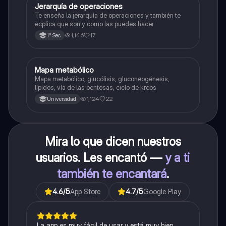
Jerarquía de operaciones
Matemáticas
Te enseña la jerarquía de operaciones y también te
ecplica que son y como las puedes hacer
1,146
17
1º Sec
Mapa metabólico
Biología
Mapa metabólico, glucólisis, gluconeogénesis,
lípidos, vía de las pentosas, ciclo de krebs
1,124
22
Universidad
Mira lo que dicen nuestros
usuarios. Les encantó —
y a ti
también te encantará
.
4.6
/5
App Store
4.7
/5
Google Play
La app es muy fácil de usar y está muy bien