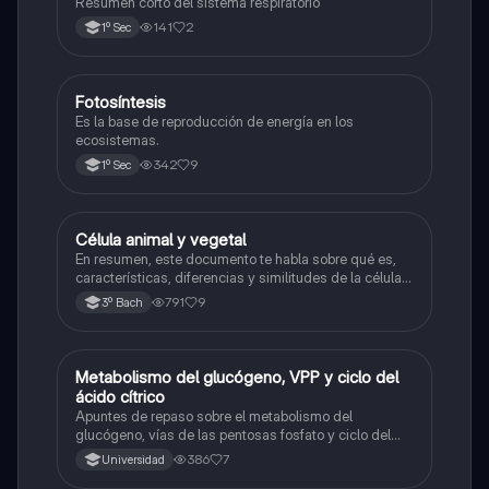
Resumen corto del sistema respiratorio
141
2
1º Sec
Fotosíntesis
Biología
Es la base de reproducción de energía en los
ecosistemas.
342
9
1º Sec
Célula animal y vegetal
Biología
En resumen, este documento te habla sobre qué es,
características, diferencias y similitudes de la célula
animal y célula vegetal.💗
791
9
3º Bach
Metabolismo del glucógeno, VPP y ciclo del
Biología
ácido cítrico
Apuntes de repaso sobre el metabolismo del
glucógeno, vías de las pentosas fosfato y ciclo del
ácido cítrico
386
7
Universidad