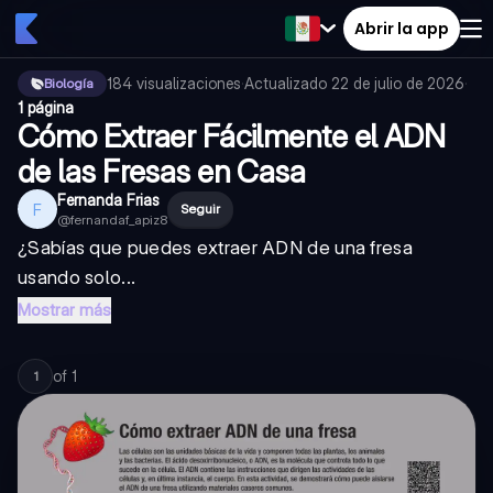
Abrir la app
184
visualizaciones
·
Actualizado
22 de julio de 2026
·
Biología
1 página
Cómo Extraer Fácilmente el ADN
de las Fresas en Casa
Fernanda Frias
F
Seguir
@
fernandaf_apiz8
¿Sabías que puedes extraer ADN de una fresa
usando solo...
Mostrar más
of
1
1