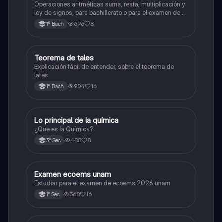
Operaciones aritméticas suma, resta, multiplicación y
ley de signos, para bachillerato o para el examen de
admisión a la universidad
696
8
1º Bach
Teorema de tales
Matemáticas
Explicación fácil de entender, sobre el teorema de
lates
904
16
1º Bach
Lo principal de la química
Química
¿Que es la Química?
488
8
3º Sec
Examen ecoems unam
Español
Estudiar para el examen de ecoems 2026 unam
368
16
1º Sec