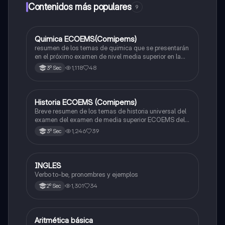
Contenidos más populares
9
Quimica ECOEMS(Comipems)
Química
resumen de los temas de quimica que se presentarán
en el próximo examen de nivel media superior en la
zona metropolitana de el valle de México
1,118
48
3º Sec
Historia ECOEMS (Comipems)
Historia
Breve resumen de los temas de historia universal del
examen del examen de media superior ECOEMS del
valle de México
1,246
39
3º Sec
INGLES
Inglés
Verbo to-be, pronombres y ejemplos
1,301
34
2º Sec
Aritmética básica
Matemáticas