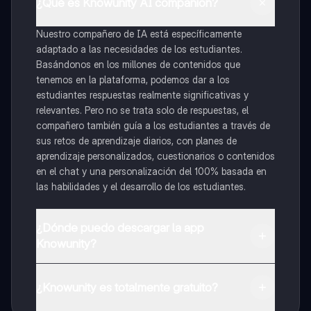
¿Qué es Knowunity AI companion?
Nuestro compañero de IA está específicamente
adaptado a las necesidades de los estudiantes.
Basándonos en los millones de contenidos que
tenemos en la plataforma, podemos dar a los
estudiantes respuestas realmente significativas y
relevantes. Pero no se trata solo de respuestas, el
compañero también guía a los estudiantes a través de
sus retos de aprendizaje diarios, con planes de
aprendizaje personalizados, cuestionarios o contenidos
en el chat y una personalización del 100% basada en
las habilidades y el desarrollo de los estudiantes.
¿Dónde puedo descargar la app
Knowunity?
Puedes descargar la app en Google Play Store y Apple
App Store.
¿Knowunity es totalmente gratuito?