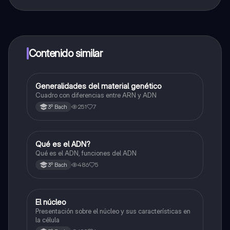
¡Sí lo es! Tienes acceso totalmente gratuito a todo el
contenido de la app, puedes chatear con otros
alumnos y recibir ayuda inmeditamente. Puedes ganar
dinero utilizando la aplicación, que te permitirá acceder
a determinadas funciones.
Contenido similar
Generalidades del material genético
Biología
Cuadro con diferencias entre ARN y ADN
251
7
3º Bach
Qué es el ADN?
Biología
Qué es el ADN, funciones del ADN
486
5
3º Bach
El núcleo
Biología
Presentación sobre el núcleo y sus características en
la célula