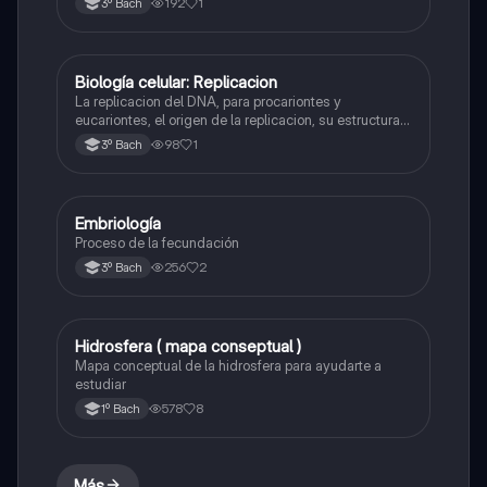
192
1
3º Bach
Biología celular: Replicacion
Biología
La replicacion del DNA, para procariontes y
eucariontes, el origen de la replicacion, su estructura y
las enzimas que participan en la síntesis, etc.
98
1
3º Bach
Embriología
Biología
Proceso de la fecundación
256
2
3º Bach
Hidrosfera ( mapa conseptual )
Biología
Mapa conceptual de la hidrosfera para ayudarte a
estudiar
578
8
1º Bach
Más