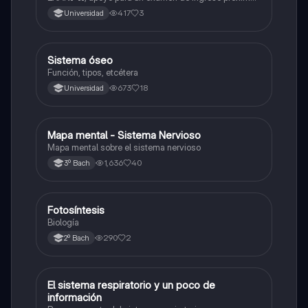
2026.
417
3
Universidad
Sistema óseo
Biología
Función, tipos, etcétera
673
18
Universidad
Mapa mental - Sistema Nervioso
Biología
Mapa mental sobre el sistema nervioso
1,636
40
3º Bach
Fotosíntesis
Biología
Biología
290
2
2º Bach
El sistema respiratorio y un poco de
Biología
información