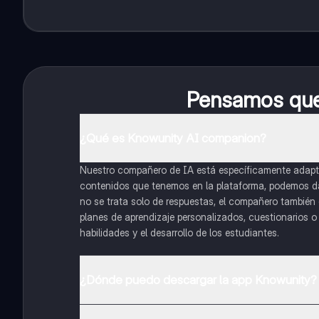
Pensamos que 
¿Qué es Knowunity AI companion?
Nuestro compañero de IA está específicamente adapta
contenidos que tenemos en la plataforma, podemos dar 
no se trata solo de respuestas, el compañero también g
planes de aprendizaje personalizados, cuestionarios 
habilidades y el desarrollo de los estudiantes.
¿Dónde puedo descargar la app Knowunity?
Puedes descargar la app en Google Play Store y Apple