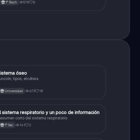
578
8
1º Bach
istema óseo
Biología
unción, tipos, etcétera
673
18
Universidad
El sistema respiratorio y un poco de información
Biología
esumen corto del sistema respiratorio
141
2
1º Sec