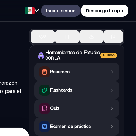
Iniciar sesión
Descarga la app
8
Herramientas de Estudio
NUEVO
con IA
Resumen
corazón.
Flashcards
es para el
Quiz
Examen de práctica