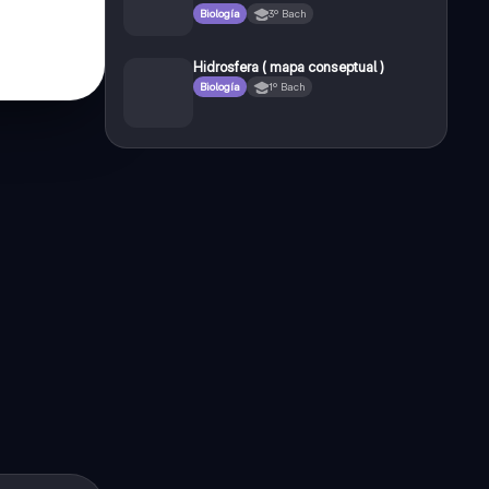
Biología
3º Bach
Hidrosfera ( mapa conseptual )
Biología
1º Bach