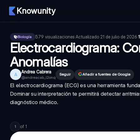
Knowunity
579
visualizaciones
·
Actualizado
21 de julio de 2026
·
Biología
Electrocardiograma: Co
Anomalías
Andrea Cabrera
A
Seguir
Añadir a fuentes de Google
@
andreacab_l2onq
El electrocardiograma (ECG) es una herramienta fundam
Dominar su interpretación te permitirá detectar arritm
diagnóstico médico.
of
1
1