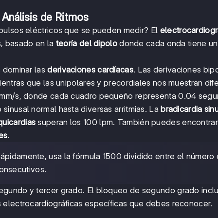
Análisis de Ritmos
pulsos eléctricos que se pueden medir? El
electrocardiog
os, basado en la
teoría del dipolo
donde cada onda tiene un
s dominar las
derivaciones cardíacas
. Las derivaciones bip
mientras que las unipolares y precordiales nos muestran dif
5 mm/s, donde cada cuadro pequeño representa 0.04 segu
 sinusal normal hasta diversas arritmias. La
bradicardia sin
quicardias
superan los 100 lpm. También puedes encontrar
es
.
 rápidamente, usa la fórmula 1500 dividido entre el número
onsecutivos.
 segundo y tercer grado. El bloqueo de segundo grado incl
as electrocardiográficas específicas que debes reconocer.