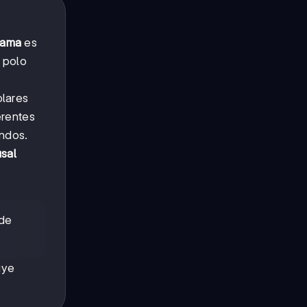
rama
es
 polo
olares
erentes
ndos.
usal
 de
uye