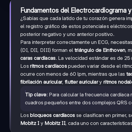
Fundamentos del Electrocardiograma y 
¿Sabías que cada latido de tu corazón genera im
el registro gráfico de estos potenciales eléctric
posterior negativo y uno anterior positivo.
Para interpretar correctamente un ECG, necesita
(DI, DII, DIII) forman el
triángulo de Einthoven
, 
caras cardíacas
. La velocidad estándar es de 2
Los
ritmos cardíacos
pueden variar desde el ritmo
ocurre con menos de 60 lpm, mientras que las
ta
fibrilación auricular
,
flutter auricular
y
ritmos nodal
Tip clave
: Para calcular la frecuencia cardíaca
cuadros pequeños entre dos complejos QRS c
Los
bloqueos cardíacos
se clasifican en primer,
Mobitz I
y
Mobitz II
, cada uno con característic