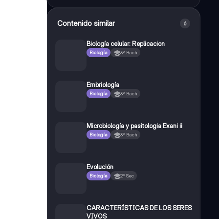
Contenido similar
6
Biología celular: Replicacion
Biología
3º Bach
Embriología
Biología
3º Bach
Microbiología y pasitologia Exani ii
Biología
3º Bach
Evolución
Biología
2º Sec
CARACTERÍSTICAS DE LOS SERES
VIVOS