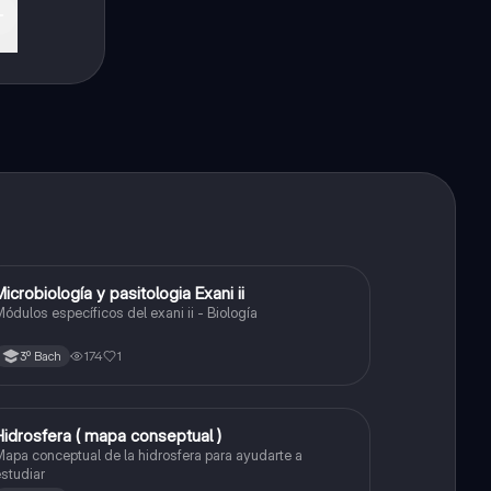
Microbiología y pasitologia Exani ii
Biología
ódulos específicos del exani ii - Biología
174
1
3º Bach
Hidrosfera ( mapa conseptual )
Biología
apa conceptual de la hidrosfera para ayudarte a
studiar