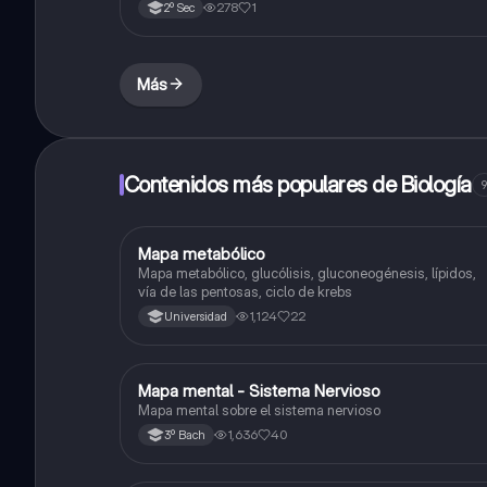
278
1
2º Sec
Más
Contenidos más populares de Biología
9
Mapa metabólico
Biología
Mapa metabólico, glucólisis, gluconeogénesis, lípidos,
vía de las pentosas, ciclo de krebs
1,124
22
Universidad
Mapa mental - Sistema Nervioso
Biología
Mapa mental sobre el sistema nervioso
1,636
40
3º Bach