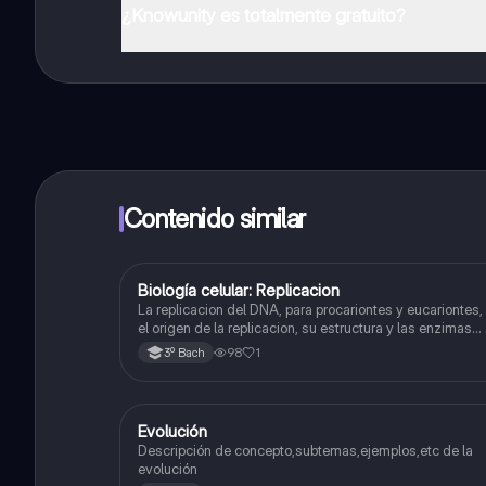
¿Knowunity es totalmente gratuito?
¡Sí lo es! Tienes acceso totalmente gratuito a todo e
inmeditamente. Puedes ganar dinero utilizando la apli
Contenido similar
Biología celular: Replicacion
Biología
La replicacion del DNA, para procariontes y eucariontes,
el origen de la replicacion, su estructura y las enzimas
que participan en la síntesis, etc.
98
1
3º Bach
Evolución
Biología
Descripción de concepto,subtemas,ejemplos,etc de la
evolución