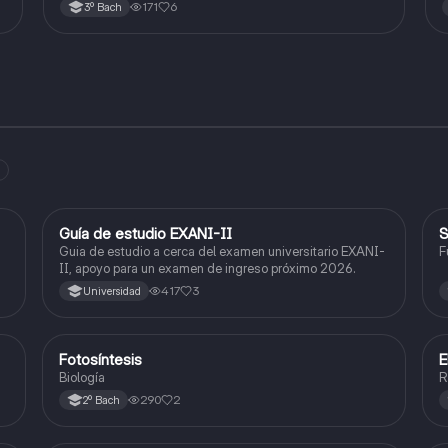
171
6
3º Bach
Guía de estudio EXANI-II
S
Historia
Guia de estudio a cerca del examen universitario EXANI-
F
II, apoyo para un examen de ingreso próximo 2026.
417
3
Universidad
Fotosíntesis
Biología
Biología
R
290
2
2º Bach