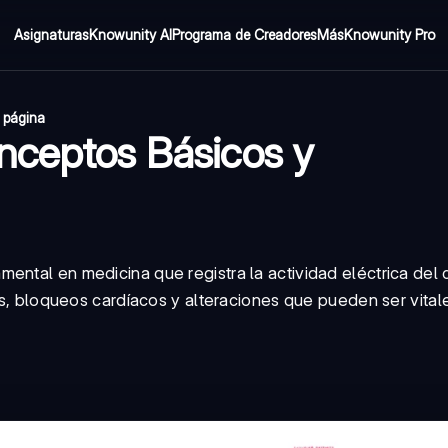
Asignaturas
Knowunity AI
Programa de Creadores
Más
Knowunity Pro
1 página
nceptos Básicos y
ental en medicina que registra la actividad eléctrica del 
ias, bloqueos cardíacos y alteraciones que pueden ser vital