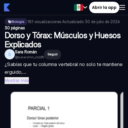
Abrir la app
181
visualizaciones
·
Actualizado
30 de julio de 2026
·
Biología
30 páginas
Dorso y Tórax: Músculos y Huesos
Explicados
Sara Román
S
Seguir
@
sararomn_v6z85
¿Sabías que tu columna vertebral no solo te mantiene
erguido,...
Mostrar más