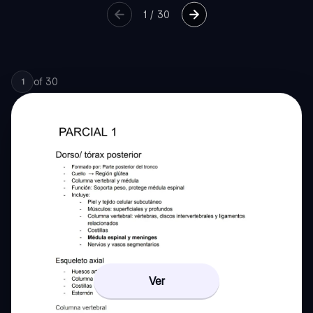
1
/
30
of
30
1
Ver