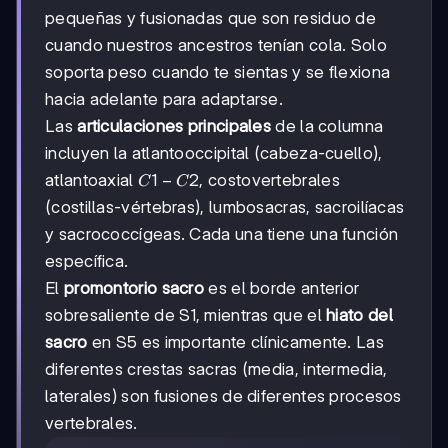
pequeñas y fusionadas que son residuo de
cuando nuestros ancestros tenían cola. Solo
soporta peso cuando te sientas y se flexiona
hacia adelante para adaptarse.
Las
articulaciones principales
de la columna
incluyen la atlantooccipital (cabeza-cuello),
C1-
1
−
2
atlantoaxial
, costovertebrales
C
C
C2
(costillas-vértebras), lumbosacras, sacroilíacas
y sacrococcígeas. Cada una tiene una función
específica.
El
promontorio sacro
es el borde anterior
sobresaliente de S1, mientras que el
hiato del
sacro
en S5 es importante clínicamente. Las
diferentes crestas sacras (media, intermedia,
laterales) son fusiones de diferentes procesos
vertebrales.