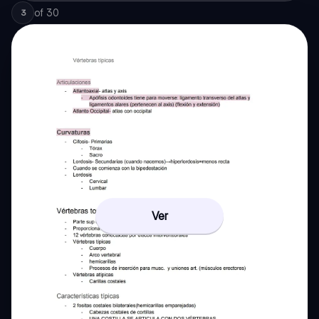
of
30
3
Ver