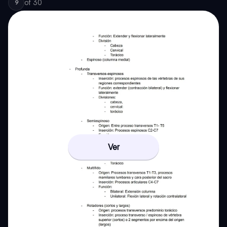
of
30
9
Ver