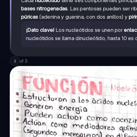
Cada
nucleótido
tiene tres componentes principa
bases nitrogenadas
. Las pentosas pueden ser rib
púricas
(adenina y guanina, con dos anillos) y
pir
¡Dato clave!
Los nucleótidos se unen por
enlac
nucleótidos se llama dinucleótido, hasta 10 es 
of
3
2