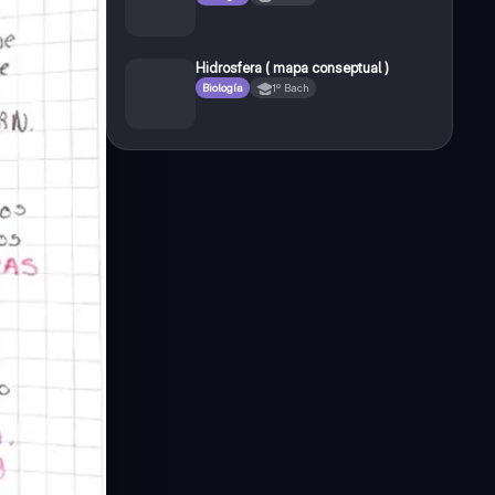
Hidrosfera ( mapa conseptual )
Biología
1º Bach