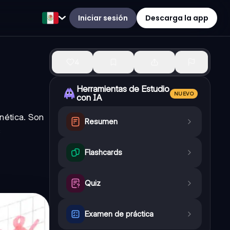
Iniciar sesión
Descarga la app
4
Herramientas de Estudio
NUEVO
con IA
nética. Son
Resumen
s
Flashcards
Quiz
Examen de práctica