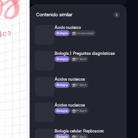
Contenido similar
6
Ácido nucleico
Biología
Universidad
Biología I: Preguntas diagnósticas
Biología
3º Bach
Ácidos nucleicos
Biología
3º Bach
Ácidos nucleicos
Biología
3º Bach
Biología celular: Replicacion
Biología
3º Bach