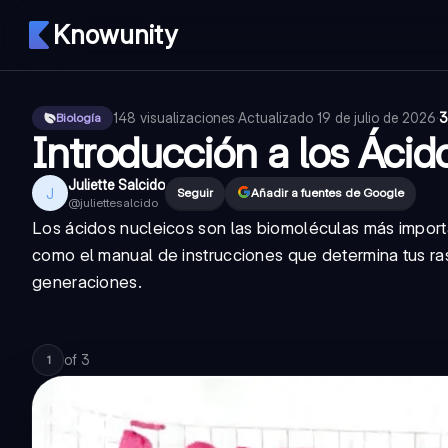
Knowunity
148
visualizaciones
·
Actualizado
19 de julio de 2026
·
3
Biología
Introducción a los Ácid
Juliette Salcido
J
Seguir
Añadir a fuentes de Google
@
juliettesalcido
Los
ácidos nucleicos
son las biomoléculas más import
como el manual de instrucciones que determina tus rasg
generaciones.
of
3
1