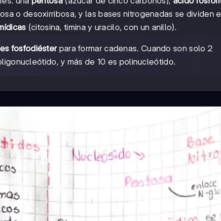
les: una
pentosa
(azúcar de cinco carbonos),
ácido fosfór
osa o desoxirribosa, y las bases nitrogenadas se dividen 
imídicas
(citosina, timina y uracilo, con un anillo).
es fosfodiéster
para formar cadenas. Cuando son solo 2
oligonucleótido, y más de 10 es polinucleótido.