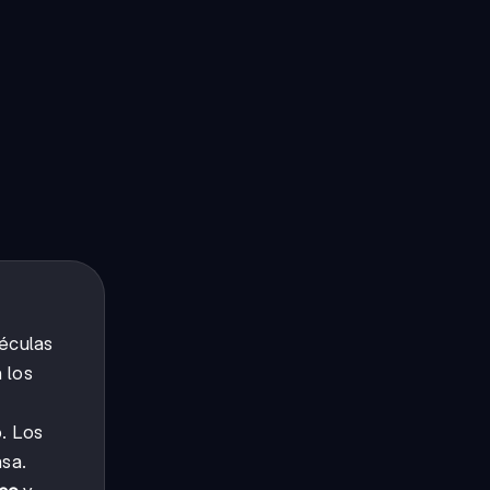
léculas
 los
o. Los
asa.