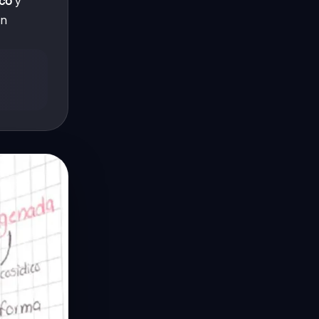
ico
y
en