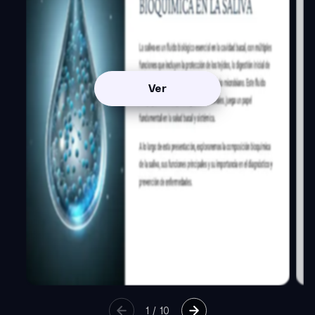
Ver
1
/
10