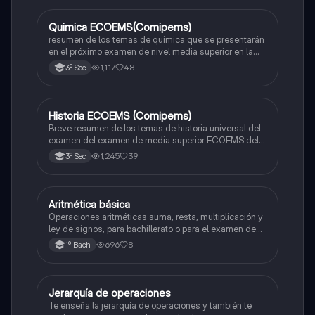
Quimica ECOEMS(Comipems)
Química
resumen de los temas de quimica que se presentarán
en el próximo examen de nivel media superior en la
zona metropolitana de el valle de México
1,117
48
3º Sec
Historia ECOEMS (Comipems)
Historia
Breve resumen de los temas de historia universal del
examen del examen de media superior ECOEMS del
valle de México
1,245
39
3º Sec
Aritmética básica
Matemáticas
Operaciones aritméticas suma, resta, multiplicación y
ley de signos, para bachillerato o para el examen de
admisión a la universidad
696
8
1º Bach
Jerarquía de operaciones
Matemáticas
Te enseña la jerarquía de operaciones y también te