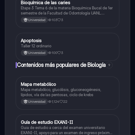
Bioquímica de las caries
Biología
Etapa 3 Tema 6 de la materia Bioquímica Bucal de 1er
semestre de la Facultad de Odontología UANL.
Créditos a Carlos Morales.
103
3
Universidad
Apoptosis
Biología
Taller 12 ordinario
100
3
Universidad
Contenidos más populares de Biología
9
Mapa metabólico
Biología
Mapa metabólico, glucólisis, gluconeogénesis,
lípidos, vía de las pentosas, ciclo de krebs
1,124
22
Universidad
Guía de estudio EXANI-II
Historia
Guia de estudio a cerca del examen universitario
EXANI-II, apoyo para un examen de ingreso próximo