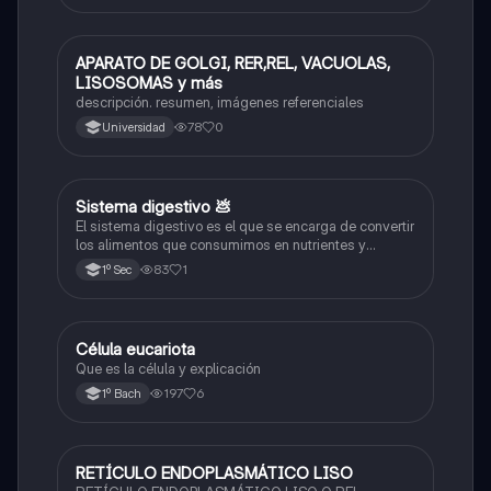
APARATO DE GOLGI, RER,REL, VACUOLAS,
Biología
LISOSOMAS y más
descripción. resumen, imágenes referenciales
78
0
Universidad
Sistema digestivo 💩
Biología
El sistema digestivo es el que se encarga de convertir
los alimentos que consumimos en nutrientes y
energía para el cuerpo
83
1
1º Sec
Célula eucariota
Biología
Que es la célula y explicación
197
6
1º Bach
RETÍCULO ENDOPLASMÁTICO LISO
Biología