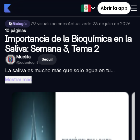
Abrir la app
79
visualizaciones
·
Actualizado
23 de julio de 2026
·
Biología
10 páginas
Importancia de la Bioquímica en la
Saliva: Semana 3, Tema 2
Muelita
Seguir
@
odontogirl
La saliva es mucho más que solo agua en tu...
Mostrar más