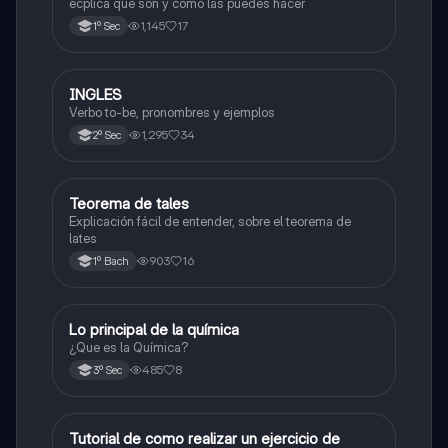
ecplica que son y como las puedes hacer
1,145
17
1º Sec
INGLES
Inglés
Verbo to-be, pronombres y ejemplos
1,295
34
2º Sec
Teorema de tales
Matemáticas
Explicación fácil de entender, sobre el teorema de
lates
903
16
1º Bach
Lo principal de la química
Química
¿Que es la Química?
485
8
3º Sec
Tutorial de como realizar un ejercicio de
Matemáticas