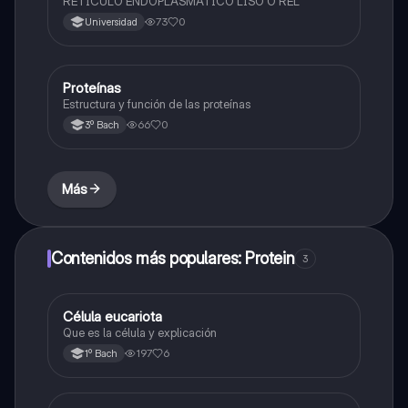
RETÍCULO ENDOPLASMÁTICO LISO O REL
73
0
Universidad
Proteínas
Biología
Estructura y función de las proteínas
66
0
3º Bach
Más
Contenidos más populares: Protein
3
Célula eucariota
Biología
Que es la célula y explicación
197
6
1º Bach