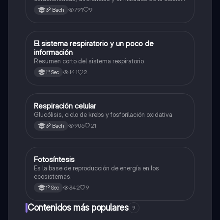
animal y célula vegetal.💗
791
9
3º Bach
El sistema respiratorio y un poco de
Biología
información
Resumen corto del sistema respiratorio
141
2
1º Sec
Respiración celular
Biología
Glucólisis, ciclo de krebs y fosforilación oxidativa
906
21
3º Bach
Fotosíntesis
Biología
Es la base de reproducción de energía en los
ecosistemas.
342
9
1º Sec
Contenidos más populares
9