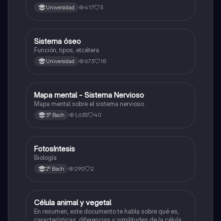
2026.
417
3
Universidad
Sistema óseo
Biología
Función, tipos, etcétera
673
18
Universidad
Mapa mental - Sistema Nervioso
Biología
Mapa mental sobre el sistema nervioso
1,635
40
3º Bach
Fotosíntesis
Biología
Biología
290
2
2º Bach
Célula animal y vegetal
Biología
En resumen, este documento te habla sobre qué es,
características, diferencias y similitudes de la célula