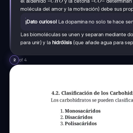
-
−
-
−
−
el aldehído
y la cetona
determinan 
C
H
O
CO
CHO
CO-
molécula del amor y la motivación) debe sus pro
¡Dato curioso!
La dopamina no solo te hace senti
Las biomoléculas se unen y separan mediante do
para unir) y la
hidrólisis
(que añade agua para sep
of
4
2