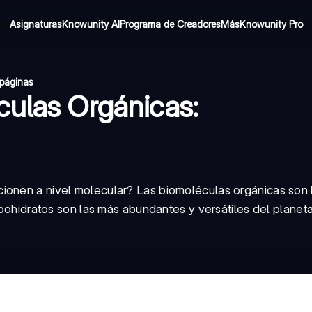
Asignaturas
Knowunity AI
Programa de Creadores
Más
Knowunity Pro
páginas
culas Orgánicas:
ionen a nivel molecular? Las biomoléculas orgánicas son 
arbohidratos son las más abundantes y versátiles del planeta