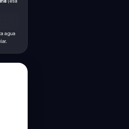
ina
(esa
ta agua
ar.