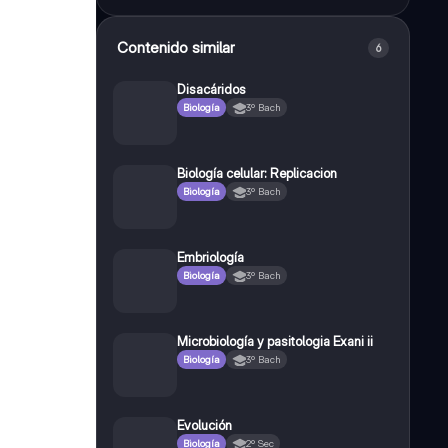
Contenido similar
6
Disacáridos
Biología
3º Bach
Biología celular: Replicacion
Biología
3º Bach
Embriología
Biología
3º Bach
Microbiología y pasitologia Exani ii
Biología
3º Bach
Evolución
Biología
2º Sec