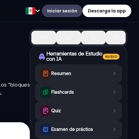
Iniciar sesión
Descarga la app
2
Herramientas de Estudio
NUEVO
con IA
Resumen
los "bloques
Flashcards
.
Quiz
Examen de práctica