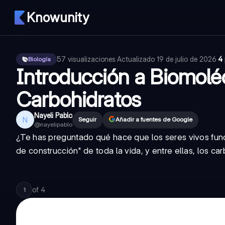
Knowunity
57
visualizaciones
·
Actualizado
19 de julio de 2026
·
4 
Biología
Introducción a Biomolé
Carbohidratos
Nayeli Pablo
N
Seguir
Añadir a fuentes de Google
@
nayelipablo
¿Te has preguntado qué hace que los seres vivos func
de construcción" de toda la vida, y entre ellas, los c
of
4
1