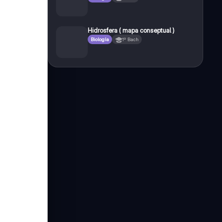
Hidrosfera ( mapa conseptual )
Biología
1º Bach