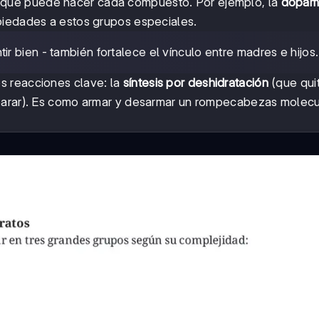
qué puede hacer cada compuesto. Por ejemplo, la
dopam
piedades a estos grupos especiales.
r bien - también fortalece el vínculo entre madres e hijos.
s reacciones clave: la
síntesis por deshidratación
(que qui
arar). Es como armar y desarmar un rompecabezas molecul