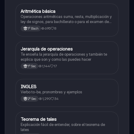
Aritmética básica
Matemáticas
Operaciones aritméticas suma, resta, multiplicación y
ley de signos, para bachillerato o para el examen de
admisión a la universidad
695
8
1º Bach
Jerarquía de operaciones
Matemáticas
Te enseña la jerarquía de operaciones y también te
ecplica que son y como las puedes hacer
1,144
17
1º Sec
INGLES
Inglés
Verbo to-be, pronombres y ejemplos
1,290
34
2º Sec
Teorema de tales
Matemáticas
Explicación fácil de entender, sobre el teorema de
lates