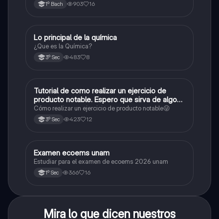
903
16
1º Bach
Lo principal de la química
Química
¿Que es la Química?
483
8
3º Sec
Tutorial de como realizar un ejercicio de
Matemáticas
producto notable. Espero que sirva de algo💕
😜
Cómo realizar un ejercicio de producto notable😜
423
12
3º Sec
Examen ecoems unam
Español
Estudiar para el examen de ecoems 2026 unam
366
16
1º Sec
Mira lo que dicen nuestros