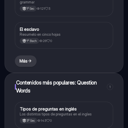
grammar
121
3
1º Sec
El esclavo
Literatura
Resumelo en cinco hojas
28
0
1º Bach
Más
Contenidos más populares: Question
1
Words
Tipos de preguntas en inglés
Inglés
Los distintos tipos de preguntas en el ingles
143
0
3º Sec