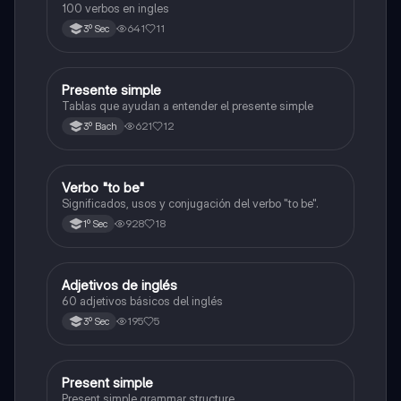
100 verbos en ingles
641
11
3º Sec
Presente simple
Inglés
Tablas que ayudan a entender el presente simple
621
12
3º Bach
Verbo "to be"
Inglés
Significados, usos y conjugación del verbo "to be".
928
18
1º Sec
Adjetivos de inglés
Inglés
60 adjetivos básicos del inglés
195
5
3º Sec
Present simple
Inglés
Present simple grammar structure