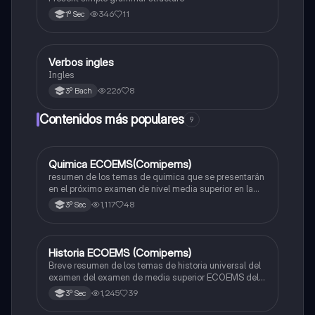
346
11
1º Sec
Verbos ingles
Inglés
Ingles
226
8
3º Bach
Contenidos más populares
9
Quimica ECOEMS(Comipems)
Química
resumen de los temas de quimica que se presentarán
en el próximo examen de nivel media superior en la
zona metropolitana de el valle de México
1,117
48
3º Sec
Historia ECOEMS (Comipems)
Historia
Breve resumen de los temas de historia universal del
examen del examen de media superior ECOEMS del
valle de México
1,245
39
3º Sec