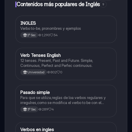
Contenidos más populares de Inglés
9
INGLES
Inglés
Verbo to-be, pronombres y ejemplos
1,290
34
2º Sec
V
Verb Tenses English
Inglés
12 tenses. Present, Past and Future. Simple,
Continuous, Perfect and Perfec continuous.
802
0
Universidad
Pasado simple
Inglés
Para que se utiliza,reglas de loa verbos regulares y
irregulres,como se modifica el verbo to be con el
pasado simple.
289
4
3º Sec
Verbos en ingles
Inglés