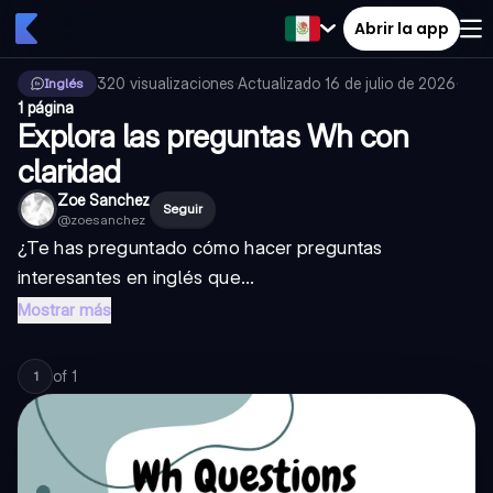
Abrir la app
320
visualizaciones
·
Actualizado
16 de julio de 2026
·
Inglés
1 página
Explora las preguntas Wh con
claridad
Zoe Sanchez
Seguir
@
zoesanchez
¿Te has preguntado cómo hacer preguntas
interesantes en inglés que...
Mostrar más
of
1
1