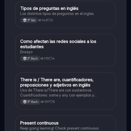
Tipos de preguntas en inglés
Inglés
Los distintos tipos de preguntas en el ingles
143
0
3º Sec
Como afectan las redes sociales a los
Taller de lectura y redacción
estudiantes
Ensayo
175
4
2º Bach
There is / There are, cuantificadores,
Inglés
preposiciones y adjetivos en inglés
Uso de There is/There are con sustantivos.
Cuantificadores: some y any con ejemplos y
particularidades. Adjetivos: posición en la oración y
197
5
3º Bach
ejemplos reales. Preposiciones de tiempo y lugar (in,
on, at, under, next to, etc.). Ejercicios con oraciones
Present continuous
Inglés
Keep going learning! Check present continuous