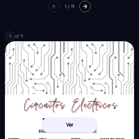
1
/
11
of
11
1
Ver