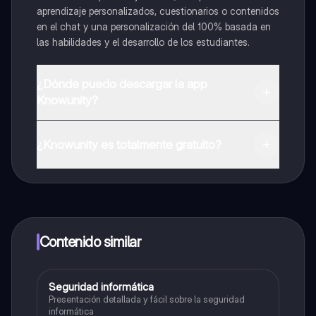
aprendizaje personalizados, cuestionarios o contenidos
en el chat y una personalización del 100% basada en
las habilidades y el desarrollo de los estudiantes.
¿Dónde puedo descargar la app
Knowunity?
Puedes descargar la app en Google Play Store y Apple
App Store.
¿Knowunity es totalmente gratuito?
¡Sí lo es! Tienes acceso totalmente gratuito a todo el
contenido de la app, puedes chatear con otros
alumnos y recibir ayuda inmeditamente. Puedes ganar
dinero utilizando la aplicación, que te permitirá acceder
a determinadas funciones.
Contenido similar
Seguridad informática
Informática
Presentación detallada y fácil sobre la seguridad
informática