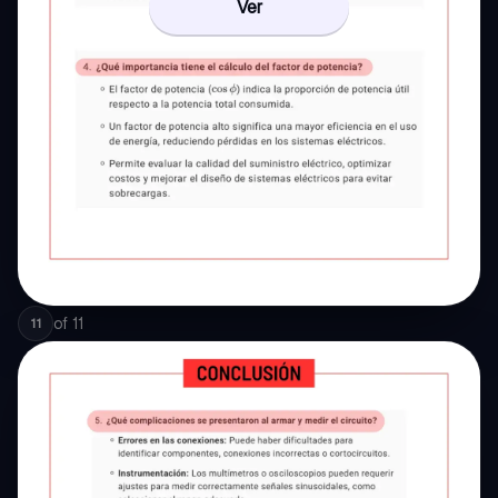
Ver
of
11
11