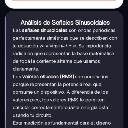
Análisis de Señales Sinusoidales
Las
señales sinusoidales
son ondas periódicas
perfectamente simétricas que se describen con
t
ωt
+
la ecuación v
= Vmsin
. Su importancia
t
ω
t
φ
+
radica en que representan la base matemática
φ
de toda la corriente alterna que usamos
diariamente.
Los
valores eficaces (RMS)
son necesarios
porque representan la potencia real que
consume un dispositivo. A diferencia de los
valores pico, los valores RMS te permiten
calcular correctamente cuánta energía está
usando tu circuito.
Esta medición es fundamental para el diseño