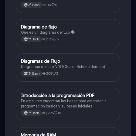
114
0
3º Bach
Diagrama de flujo
Informática
Que es un diagrama de flujo 🗣️
1,126
3
1º Bach
Diagramas de Flujo
Informática
Diagramas de flujo N/S (Chapin Scheneiderman)
308
3
3º Bach
Introducción a la programación PDF
Informática
En este libro encontran las bases para entender la
programación basica y su bases iniciales
1,293
18
1º Bach
Memoria de RAM
Informática