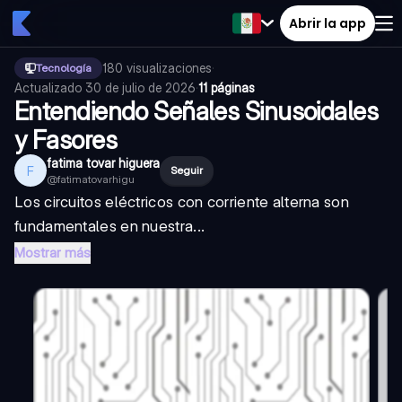
Abrir la app
180
visualizaciones
·
Tecnología
Actualizado
30 de julio de 2026
·
11 páginas
Entendiendo Señales Sinusoidales
y Fasores
fatima tovar higuera
F
Seguir
@
fatimatovarhigu
Los circuitos eléctricos con corriente alterna son
fundamentales en nuestra...
Mostrar más