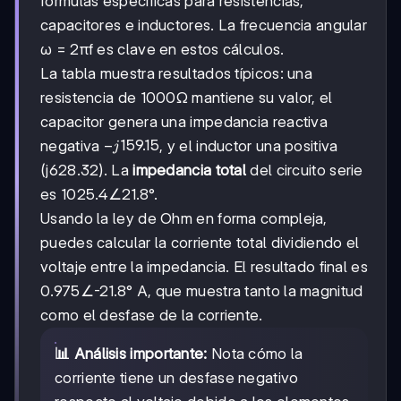
fórmulas específicas para resistencias,
capacitores e inductores. La frecuencia angular
ω = 2πf es clave en estos cálculos.
La tabla muestra resultados típicos: una
resistencia de 1000Ω mantiene su valor, el
capacitor genera una impedancia reactiva
-
−
159.15
negativa
, y el inductor una positiva
j
j159.15
(j628.32). La
impedancia total
del circuito serie
es 1025.4∠21.8°.
Usando la ley de Ohm en forma compleja,
puedes calcular la corriente total dividiendo el
voltaje entre la impedancia. El resultado final es
0.975∠-21.8° A, que muestra tanto la magnitud
como el desfase de la corriente.
📊 Análisis importante:
Nota cómo la
corriente tiene un desfase negativo