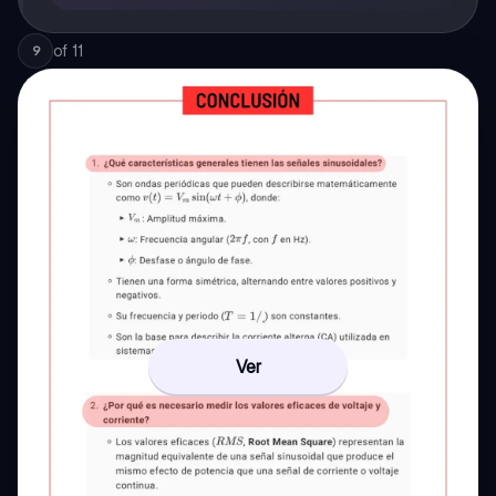
of
11
9
Ver