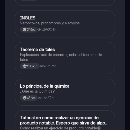
INGLES
Inglés
Verbo to-be, pronombres y ejemplos
1,290
34
2º Sec
Teorema de tales
Matemáticas
Explicación fácil de entender, sobre el teorema de
lates
903
16
1º Bach
Lo principal de la química
Química
¿Que es la Química?
484
8
3º Sec
Tutorial de como realizar un ejercicio de
Matemáticas
producto notable. Espero que sirva de algo💕
😜
Cómo realizar un ejercicio de producto notable😜