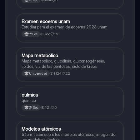
3º Sec
Examen ecoems unam
Español
Estudiar para el examen de ecoems 2026 unam
366
16
1º Sec
Mapa metabólico
Biología
Mapa metabólico, glucólisis, gluconeogénesis,
lípidos, vía de las pentosas, ciclo de krebs
1,124
22
Universidad
química
Química
química
421
0
3º Sec
Modelos atómicos
Química
Información sobre los modelos atómicos, imagen de
los modelos y fechas