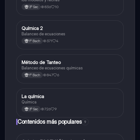
836
10
3º Sec
Química 2
Química
Balanceo de ecuaciones
371
4
1º Bach
Método de Tanteo
Química
Balanceo de ecuaciones químicas
847
6
1º Bach
La química
Química
Química
726
9
3º Sec
Contenidos más populares
9