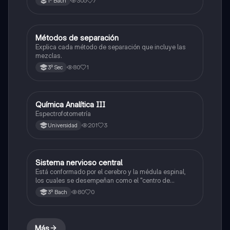
305
7
1º Bach
Métodos de separación
Química
Explica cada método de separación que incluye las
mezclas.
80
1
3º Sec
Química Analítica III
Química
Espectrofotometría
201
3
Universidad
Sistema nervioso central
Química
Está conformado por el cerebro y la médula espinal,
los cuales se desempeñan como el "centro de
procesamiento" principal para todo el sistema
80
0
3º Bach
nervioso y controlan todas las funciones del cuerpo.
Más