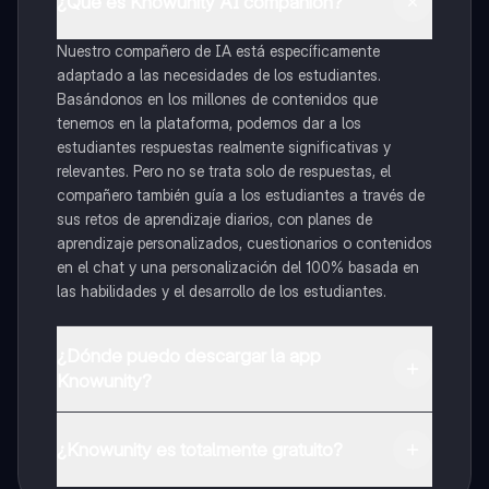
¿Qué es Knowunity AI companion?
Nuestro compañero de IA está específicamente
adaptado a las necesidades de los estudiantes.
Basándonos en los millones de contenidos que
tenemos en la plataforma, podemos dar a los
estudiantes respuestas realmente significativas y
relevantes. Pero no se trata solo de respuestas, el
compañero también guía a los estudiantes a través de
sus retos de aprendizaje diarios, con planes de
aprendizaje personalizados, cuestionarios o contenidos
en el chat y una personalización del 100% basada en
las habilidades y el desarrollo de los estudiantes.
¿Dónde puedo descargar la app
Knowunity?
Puedes descargar la app en Google Play Store y Apple
App Store.
¿Knowunity es totalmente gratuito?