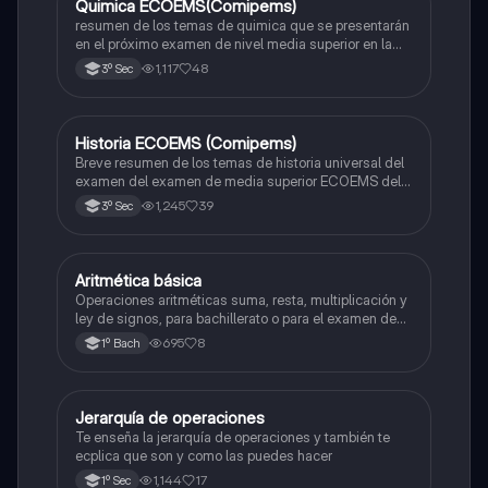
Quimica ECOEMS(Comipems)
Química
resumen de los temas de quimica que se presentarán
en el próximo examen de nivel media superior en la
zona metropolitana de el valle de México
1,117
48
3º Sec
Historia ECOEMS (Comipems)
Historia
Breve resumen de los temas de historia universal del
examen del examen de media superior ECOEMS del
valle de México
1,245
39
3º Sec
Aritmética básica
Matemáticas
Operaciones aritméticas suma, resta, multiplicación y
ley de signos, para bachillerato o para el examen de
admisión a la universidad
695
8
1º Bach
Jerarquía de operaciones
Matemáticas
Te enseña la jerarquía de operaciones y también te
ecplica que son y como las puedes hacer
1,144
17
1º Sec