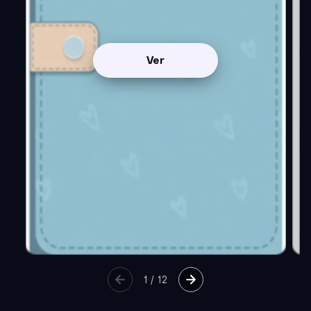
Ver
1
/
12