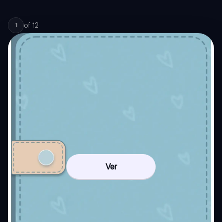
of
12
1
Ver