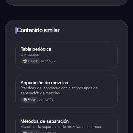
¡Sí lo es! Tienes acceso totalmente gratuito a todo el
contenido de la app, puedes chatear con otros
alumnos y recibir ayuda inmeditamente. Puedes ganar
dinero utilizando la aplicación, que te permitirá acceder
a determinadas funciones.
Contenido similar
Tabla periódica
Química
Conceptos
123
2
1º Bach
Separación de mezclas
Química
Prácticas de laboratorio con distintos tipos de
separación de mezclas
210
1
3º Sec
Métodos de separación
Química
Métodos de separación de mezclas en química