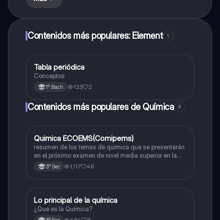
Contenidos más populares: Element
1
Tabla periódica
Química
Conceptos
123
2
1º Bach
Contenidos más populares de Química
9
Quimica ECOEMS(Comipems)
Química
resumen de los temas de quimica que se presentarán
en el próximo examen de nivel media superior en la
zona metropolitana de el valle de México
1,117
48
3º Sec
Lo principal de la química
Química
¿Que es la Química?
484
8