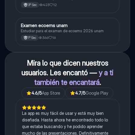
423
12
3º Sec
Examen ecoems unam
Español
Estudiar para el examen de ecoems 2026 unam
366
16
1º Sec
Mira lo que dicen nuestros
usuarios. Les encantó —
y a ti
también te encantará
.
4.6
/5
App Store
4.7
/5
Google Play
La app es muy fácil de usar y está muy bien
diseñada. Hasta ahora he encontrado todo lo
que estaba buscando y he podido aprender
mucho de las presentaciones. Definitivamente