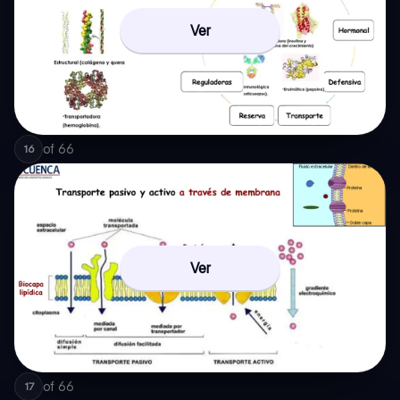
Ver
of
66
16
Ver
of
66
17