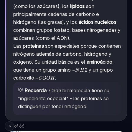
(como los azúcares), los
lípidos
son
principalmente cadenas de carbono e
hidrógeno (las grasas), y los
ácidos nucleicos
combinan grupos fosfato, bases nitrogenadas y
azúcares (como el ADN).
Las
proteínas
son especiales porque contienen
nitrógeno además de carbono, hidrógeno y
oxígeno. Su unidad básica es el
aminoácido
,
-
−
2
que tiene un grupo amino
y un grupo
N
H
NH2
-
−
carboxilo
.
COO
H
COOH
💡
Recuerda
: Cada biomolecula tiene su
"ingrediente especial" - las proteínas se
distinguen por tener nitrógeno.
of
66
3