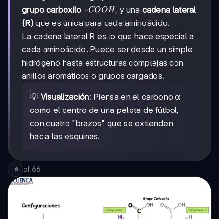
NH2
-
−
grupo carboxilo
, y una
cadena lateral
COO
H
COOH
(R)
que es única para cada aminoácido.
La cadena lateral R es lo que hace especial a
cada aminoácido. Puede ser desde un simple
hidrógeno hasta estructuras complejas con
anillos aromáticos o grupos cargados.
💡
Visualización
: Piensa en el carbono α
como el centro de una pelota de fútbol,
con cuatro "brazos" que se extienden
hacia las esquinas.
of
66
6