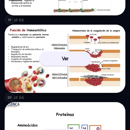
of
66
19
Ver
of
66
20