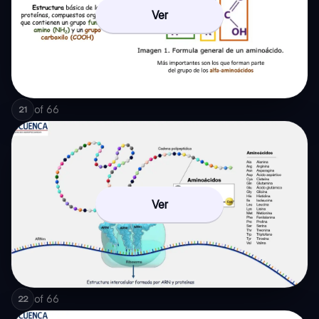
Ver
of
66
21
Ver
of
66
22