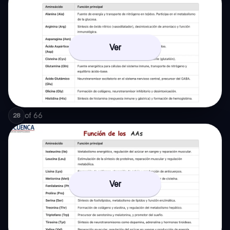
Ver
of
66
28
Ver