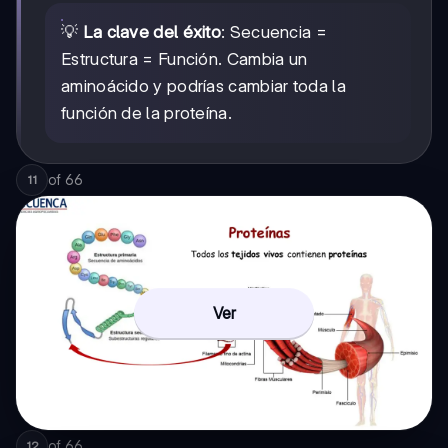
💡
La clave del éxito
: Secuencia =
Estructura = Función. Cambia un
aminoácido y podrías cambiar toda la
función de la proteína.
of
66
11
Ver
of
66
12