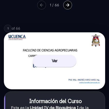
1
/
66
of
66
1
Ver
Información del Curso
Esta es la
Unidad IV de Bioquímica I
de la