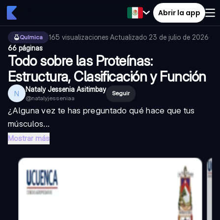
Abrir la app
165
visualizaciones
·
Actualizado
23 de julio de 2026
·
Química
66 páginas
Todo sobre las Proteínas:
Estructura, Clasificación y Función
Nataly Jessenia Asitimbay
N
Seguir
@
natalyjesseniaa
¿Alguna vez te has preguntado qué hace que tus
músculos...
Mostrar más