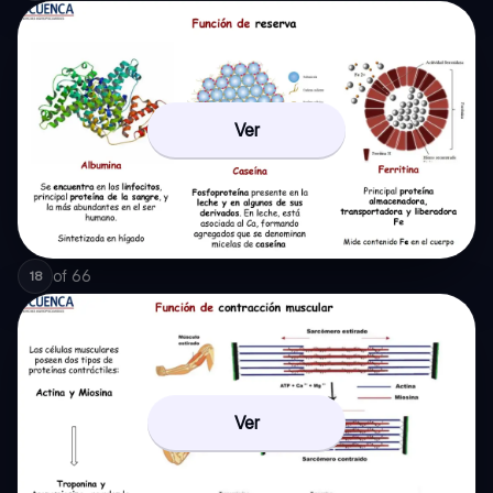
Ver
of
66
18
Ver