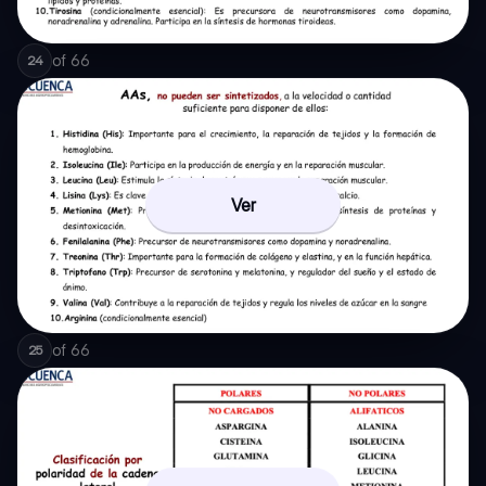
of
66
24
Ver
of
66
25