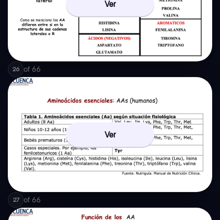
Ver
of
66
26
Ver
of
66
27