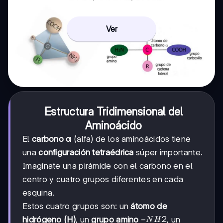
Ver
Estructura Tridimensional del
Aminoácido
El
carbono α
(alfa) de los aminoácidos tiene
una
configuración tetraédrica
súper importante.
Imagínate una pirámide con el carbono en el
centro y cuatro grupos diferentes en cada
esquina.
Estos cuatro grupos son: un
átomo de
-
−
2
hidrógeno (H)
, un
grupo amino
, un
N
H