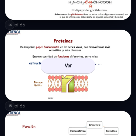
of
66
14
Ver
of
66
15