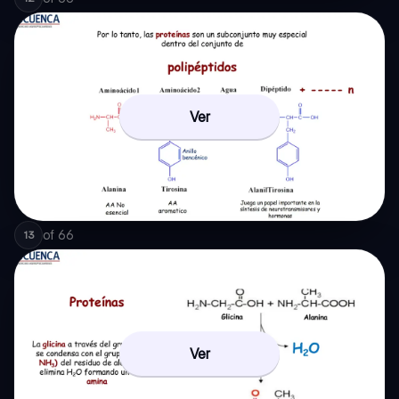
Ver
of
66
13
Ver