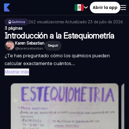
Abrir la app
262
visualizaciones
·
Actualizado
23 de julio de 2026
·
Química
3 páginas
Introducción a la Estequiometría
Karen Sebastian
Seguir
@
karensebastian
¿Te has preguntado cómo los químicos pueden
calcular exactamente cuántos...
Mostrar más