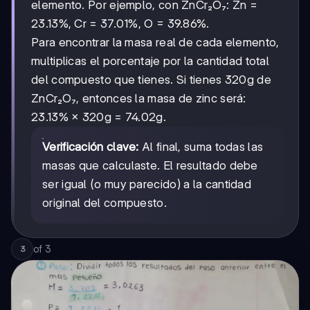
elemento. Por ejemplo, con ZnCr₂O₇: Zn =
23.13%, Cr = 37.01%, O = 39.86%.
Para encontrar la masa real de cada elemento,
multiplicas el porcentaje por la cantidad total
del compuesto que tienes. Si tienes 320g de
ZnCr₂O₇, entonces la masa de zinc será:
23.13% × 320g = 74.02g.
Verificación clave:
Al final, suma todas las
masas que calculaste. El resultado debe
ser igual (o muy parecido) a la cantidad
original del compuesto.
of
3
3