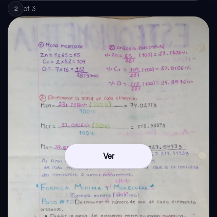
of
3
2
Ver