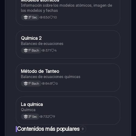
Información sobre los modelos atómicos, imagen de
los modelos y fechas
836
10
3º Sec
Química 2
Química
Balanceo de ecuaciones
371
4
1º Bach
Método de Tanteo
Química
Balanceo de ecuaciones químicas
848
6
1º Bach
La química
Química
Química
732
9
3º Sec
Contenidos más populares
9