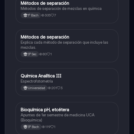
Métodos de separación
Química
Métodos de separación de mezclas en química
305
7
1º Bach
Métodos de separación
Química
Explica cada método de separación que incluye las
mezclas.
80
1
3º Sec
Química Analítica III
Química
Espectrofotometría
201
3
Universidad
Bioquímica pH, etcétera
Química
Apuntes de 1er semestre de medicina UCA
(Bioquímica)
119
1
3º Bach