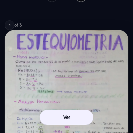
of
3
1
Ver