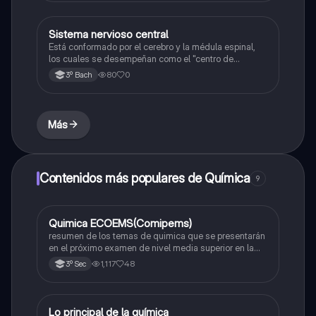
Sistema nervioso central
Química
Está conformado por el cerebro y la médula espinal,
los cuales se desempeñan como el "centro de
procesamiento" principal para todo el sistema
80
0
3º Bach
nervioso y controlan todas las funciones del cuerpo.
Más
Contenidos más populares de Química
9
Quimica ECOEMS(Comipems)
Química
resumen de los temas de quimica que se presentarán
en el próximo examen de nivel media superior en la
zona metropolitana de el valle de México
1,117
48
3º Sec
Lo principal de la química
Química