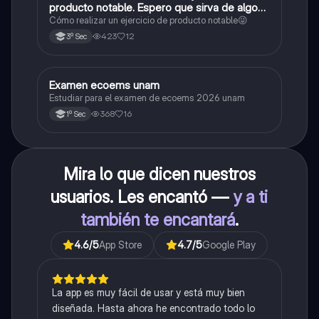
producto notable. Espero que sirva de algo💕
😜
Cómo realizar un ejercicio de producto notable😜
423
12
3º Sec
Examen ecoems unam
Español
Estudiar para el examen de ecoems 2026 unam
368
16
1º Sec
Mira lo que dicen nuestros
usuarios. Les encantó —
y a ti
también te encantará
.
4.6
/5
App Store
4.7
/5
Google Play
La app es muy fácil de usar y está muy bien
diseñada. Hasta ahora he encontrado todo lo