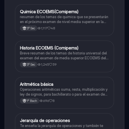
Quimica ECOEMS(Comipems)
Química
resumen de los temas de quimica que se presentarán
en el próximo examen de nivel media superior en la
zona metropolitana de el valle de México
1,117
48
3º Sec
Historia ECOEMS (Comipems)
Historia
Breve resumen de los temas de historia universal del
examen del examen de media superior ECOEMS del
valle de México
1,245
39
3º Sec
Aritmética básica
Matemáticas
Operaciones aritméticas suma, resta, multiplicación y
ley de signos, para bachillerato o para el examen de
admisión a la universidad
696
8
1º Bach
Jerarquía de operaciones
Matemáticas
Te enseña la jerarquía de operaciones y también te