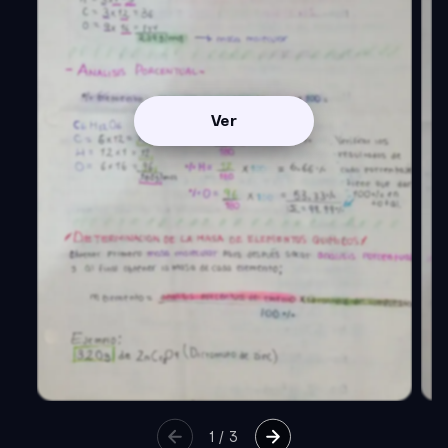
Ver
1
/
3