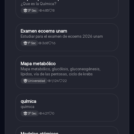
¿Que es la Química?
485
8
3º Sec
Examen ecoems unam
Español
Estudiar para el examen de ecoems 2026 unam
368
16
1º Sec
Mapa metabólico
Biología
Mapa metabólico, glucólisis, gluconeogénesis,
lípidos, vía de las pentosas, ciclo de krebs
1,124
22
Universidad
química
Química
química
421
0
3º Sec
Modelos atómicos
Química