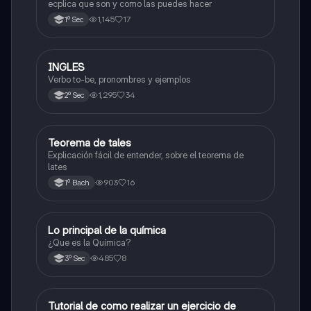
ecplica que son y como las puedes hacer
1,145
17
1º Sec
INGLES
Inglés
Verbo to-be, pronombres y ejemplos
1,295
34
2º Sec
Teorema de tales
Matemáticas
Explicación fácil de entender, sobre el teorema de
lates
903
16
1º Bach
Lo principal de la química
Química
¿Que es la Química?
485
8
3º Sec
Tutorial de como realizar un ejercicio de
Matemáticas