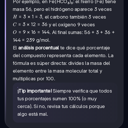
Por ejemplo, en Fe(HCO₃)₃: el hierro (Fe) tiene
masa 56, pero el hidrógeno aparece 3 veces
H =
=
3
×
1
=
3
, el carbono también 3 veces
H
3×1
C =
=
3
×
12
=
36
y el oxígeno 9 veces
C
= 3
3×12
O =
=
9
×
16
=
144
. Al final sumas: 56 + 3 + 36 +
O
= 36
9×16
144 = 239 g/mol.
=
El
análisis porcentual
te dice qué porcentaje
144
del compuesto representa cada elemento. La
fórmula es súper directa: divides la masa del
elemento entre la masa molecular total y
multiplicas por 100.
¡Tip importante!
Siempre verifica que todos
tus porcentajes sumen 100% (o muy
cerca). Si no, revisa tus cálculos porque
algo está mal.