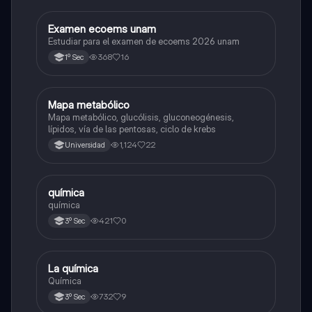
Examen ecoems unam
Español
Estudiar para el examen de ecoems 2026 unam
368
16
1º Sec
Mapa metabólico
Biología
Mapa metabólico, glucólisis, gluconeogénesis,
lípidos, vía de las pentosas, ciclo de krebs
1,124
22
Universidad
química
Química
química
421
0
3º Sec
La química
Química
Química
732
9
3º Sec