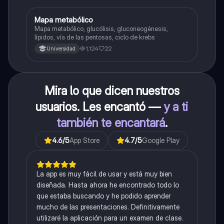
Mapa metabólico
Biología
Mapa metabólico, glucólisis, gluconeogénesis,
lípidos, vía de las pentosas, ciclo de krebs
1,124
22
Universidad
Mira lo que dicen nuestros
usuarios. Les encantó —
y a ti
también te encantará
.
4.6
/5
App Store
4.7
/5
Google Play
La app es muy fácil de usar y está muy bien
diseñada. Hasta ahora he encontrado todo lo
que estaba buscando y he podido aprender
mucho de las presentaciones. Definitivamente
utilizaré la aplicación para un examen de clase.