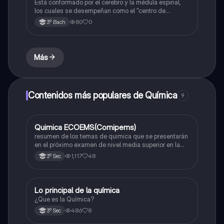
Está conformado por el cerebro y la médula espinal,
los cuales se desempeñan como el "centro de
procesamiento" principal para todo el sistema
80
0
3º Bach
nervioso y controlan todas las funciones del cuerpo.
Más
Contenidos más populares de Química
9
Quimica ECOEMS(Comipems)
Química
resumen de los temas de quimica que se presentarán
en el próximo examen de nivel media superior en la
zona metropolitana de el valle de México
1,117
48
3º Sec
Lo principal de la química
Química
¿Que es la Química?
486
8
3º Sec