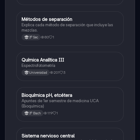
Métodos de separación
Química
Explica cada método de separación que incluye las
mezclas.
80
1
3º Sec
Química Analítica III
Química
Espectrofotometría
201
3
Universidad
Bioquímica pH, etcétera
Química
Apuntes de 1er semestre de medicina UCA
(Bioquímica)
119
1
3º Bach
Sistema nervioso central
Química