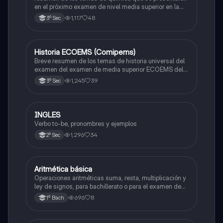
en el próximo examen de nivel media superior en la
zona metropolitana de el valle de México
1,117
48
3º Sec
Historia ECOEMS (Comipems)
Historia
Breve resumen de los temas de historia universal del
examen del examen de media superior ECOEMS del
valle de México
1,245
39
3º Sec
INGLES
Inglés
Verbo to-be, pronombres y ejemplos
1,296
34
2º Sec
Aritmética básica
Matemáticas
Operaciones aritméticas suma, resta, multiplicación y
ley de signos, para bachillerato o para el examen de
admisión a la universidad
696
8
1º Bach