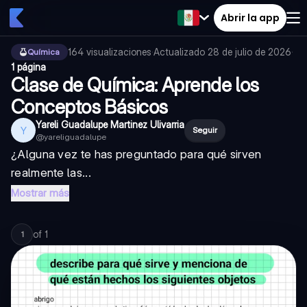
Abrir la app
164
visualizaciones
·
Actualizado
28 de julio de 2026
·
Química
1 página
Clase de Química: Aprende los
Conceptos Básicos
Yareli Guadalupe Martinez Ulivarria
Y
Seguir
@
yareliguadalupe
¿Alguna vez te has preguntado para qué sirven
realmente las...
Mostrar más
of
1
1