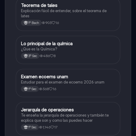
Teorema de tales
Matemáticas
Explicación fácil de entender, sobre el teorema de
lates
903
16
1º Bach
Lo principal de la química
Química
¿Que es la Química?
486
8
3º Sec
Examen ecoems unam
Español
Estudiar para el examen de ecoems 2026 unam
368
16
1º Sec
Jerarquía de operaciones
Matemáticas
Te enseña la jerarquía de operaciones y también te
ecplica que son y como las puedes hacer
1,146
17
1º Sec