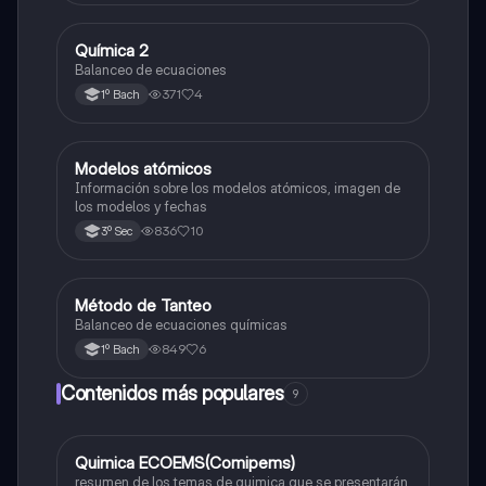
Química 2
Química
Balanceo de ecuaciones
371
4
1º Bach
Modelos atómicos
Química
Información sobre los modelos atómicos, imagen de
los modelos y fechas
836
10
3º Sec
Método de Tanteo
Química
Balanceo de ecuaciones químicas
849
6
1º Bach
Contenidos más populares
9
Quimica ECOEMS(Comipems)
Química
resumen de los temas de quimica que se presentarán