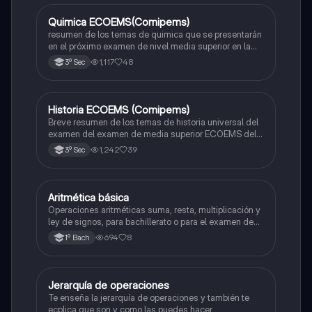
Quimica ECOEMS(Comipems)
Química
resumen de los temas de quimica que se presentarán
en el próximo examen de nivel media superior en la
zona metropolitana de el valle de México
1,117
48
3º Sec
Historia ECOEMS (Comipems)
Historia
Breve resumen de los temas de historia universal del
examen del examen de media superior ECOEMS del
valle de México
1,242
39
3º Sec
Aritmética básica
Matemáticas
Operaciones aritméticas suma, resta, multiplicación y
ley de signos, para bachillerato o para el examen de
admisión a la universidad
694
8
1º Bach
Jerarquía de operaciones
Matemáticas
Te enseña la jerarquía de operaciones y también te
ecplica que son y como las puedes hacer