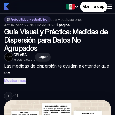
Abrir la app
223
visualizaciones
·
Probabilidad y estadística
Actualizado
27 de julio de 2026
·
1 página
Guía Visual y Práctica: Medidas de
Dispersión para Datos No
Agrupados
CELARA
Seguir
@
celara.studio
Las medidas de dispersión te ayudan a entender qué
tan...
Mostrar más
of
1
1