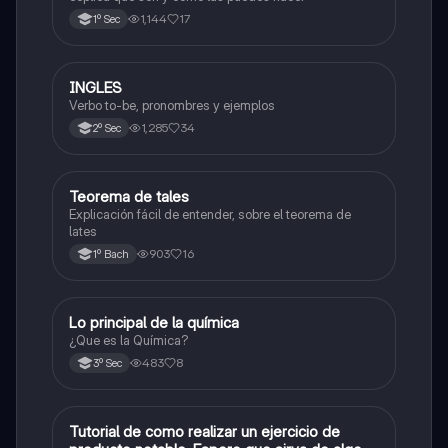
1,144
17
1º Sec
INGLES
Inglés
Verbo to-be, pronombres y ejemplos
1,285
34
2º Sec
Teorema de tales
Matemáticas
Explicación fácil de entender, sobre el teorema de
lates
903
16
1º Bach
Lo principal de la química
Química
¿Que es la Química?
483
8
3º Sec
Tutorial de como realizar un ejercicio de
Matemáticas