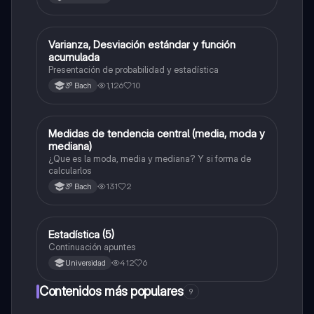
Varianza, Desviación estándar y función
Probabilidad y estadística
acumulada
Presentación de probabilidad y estadística
1,126
10
3º Bach
Medidas de tendencia central (media, moda y
Probabilidad y estadística
mediana)
¿Que es la moda, media y mediana? Y si forma de
calcularlos
131
2
3º Bach
Estadística (5)
Matemáticas
Continuación apuntes
412
6
Universidad
Contenidos más populares
9