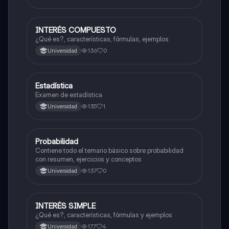
INTERÉS COMPUESTO
Probabilidad y estadística
¿Qué es?, características, fórmulas, ejemplos
136
0
Universidad
Estadística
Probabilidad y estadística
Examen de estadística
135
1
Universidad
Probabilidad
Probabilidad y estadística
Contiene todo el temario básico sobre probabilidad
con resumen, ejercicios y conceptos
137
0
Universidad
INTERÉS SIMPLE
Probabilidad y estadística
¿Qué es?, características, fórmulas y ejemplos
177
4
Universidad