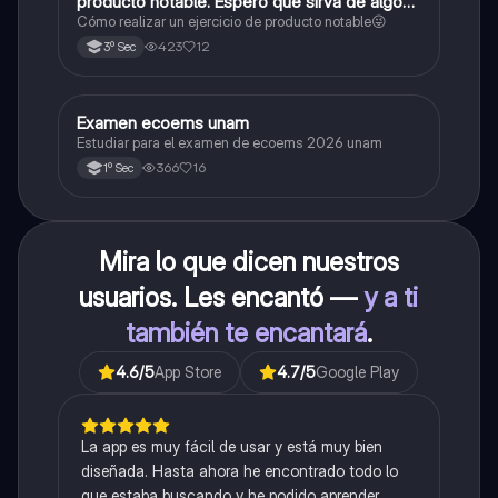
producto notable. Espero que sirva de algo💕
😜
Cómo realizar un ejercicio de producto notable😜
423
12
3º Sec
Examen ecoems unam
Español
Estudiar para el examen de ecoems 2026 unam
366
16
1º Sec
Mira lo que dicen nuestros
usuarios. Les encantó —
y a ti
también te encantará
.
4.6
/5
App Store
4.7
/5
Google Play
La app es muy fácil de usar y está muy bien
diseñada. Hasta ahora he encontrado todo lo
que estaba buscando y he podido aprender