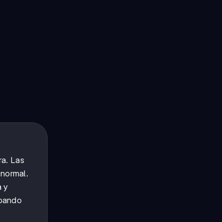
ra. Las
 normal.
a y
apando