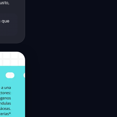
usto,
s que