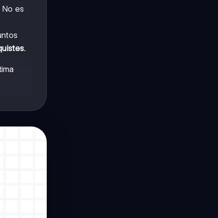
. No es
ntos
quistes
.
tima