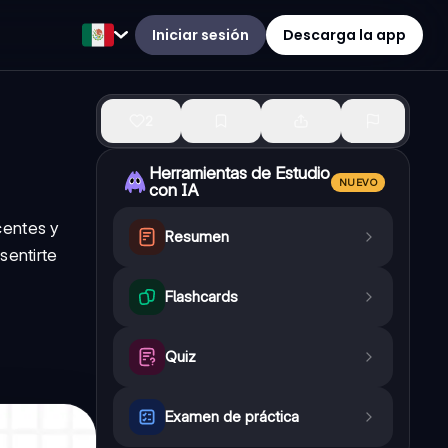
Iniciar sesión
Descarga la app
2
Herramientas de Estudio
NUEVO
con IA
centes y
Resumen
sentirte
Flashcards
Quiz
Examen de práctica