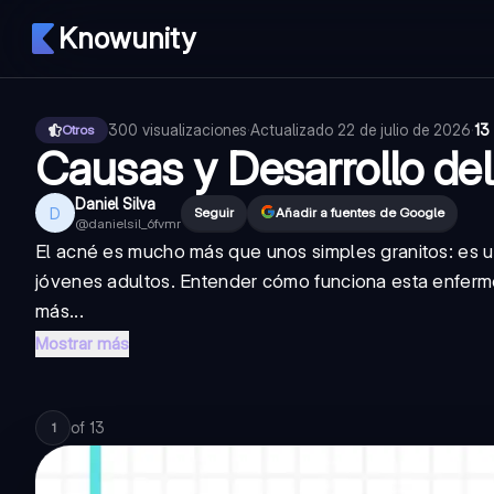
Knowunity
300
visualizaciones
·
Actualizado
22 de julio de 2026
·
13
Otros
Causas y Desarrollo de
Daniel Silva
D
Seguir
Añadir a fuentes de Google
@
danielsil_6fvmr
El acné es mucho más que unos simples granitos: es u
jóvenes adultos. Entender cómo funciona esta enfermed
más...
Mostrar más
of
13
1