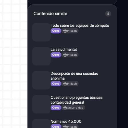
Contenido similar
6
Todo sobre los equipos de cómputo
Otros
3º Bach
La salud mental
Otros
3º Bach
Descripción de una sociedad
anónima
Otros
3º Bach
Cuestionario preguntas básicas
contabilidad general
Otros
Universidad
Norma iso 45,000
Otros
3º Bach