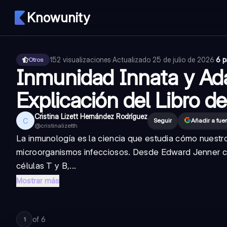
Knowunity
152
visualizaciones
·
Actualizado
25 de julio de 2026
·
6 p
Otros
Inmunidad Innata y Ada
Explicación del Libro d
Cristina Lizett Hernández Rodríguez
C
Seguir
Añadir a fue
@
cristinalizetth
La inmunología es la ciencia que estudia cómo nuestr
microorganismos infecciosos. Desde Edward Jenner con
células T y B,...
Mostrar más
of
6
1