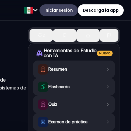
Iniciar sesión
Descarga la app
2
Herramientas de Estudio
NUEVO
con IA
Resumen
 de
Flashcards
 sistemas de
Quiz
Examen de práctica