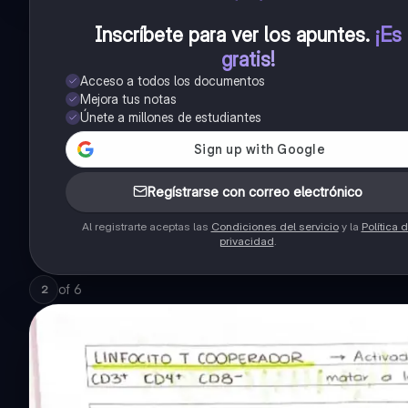
Inscríbete para ver los apuntes
.
¡Es
gratis!
Acceso a todos los documentos
Mejora tus notas
Únete a millones de estudiantes
Regístrarse con correo electrónico
Al registrarte aceptas las
Condiciones del servicio
y la
Política 
privacidad
.
of
6
2