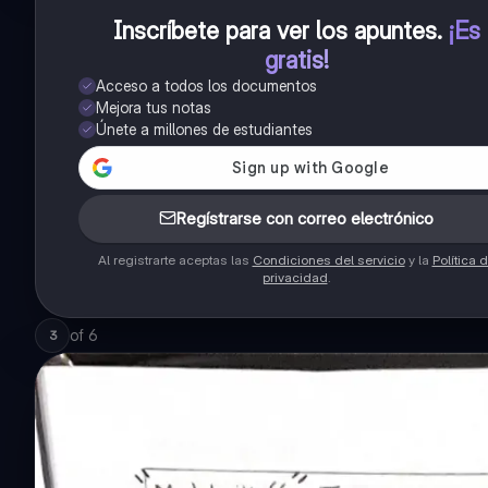
Inscríbete para ver los apuntes
.
¡Es
gratis!
Acceso a todos los documentos
Mejora tus notas
Únete a millones de estudiantes
Regístrarse con correo electrónico
Al registrarte aceptas las
Condiciones del servicio
y la
Política 
privacidad
.
of
6
3