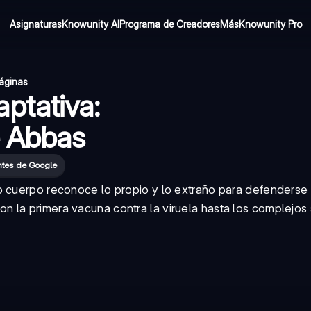
Asignaturas
Knowunity AI
Programa de Creadores
Más
Knowunity Pro
áginas
ptativa:
e Abbas
ntes de Google
o cuerpo reconoce lo propio y lo extraño para defenderse
 la primera vacuna contra la viruela hasta los complejos