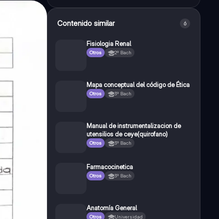
Contenido similar
6
Fisiologia Renal
Otros
2º Bach
Mapa conceptual del código de Ética
Otros
3º Bach
Manual de instrumentalizacion de
utensilios de ceye(quirofano)
Otros
3º Bach
Farmacocinetica
Otros
3º Bach
Anatomía General
Otros
Universidad